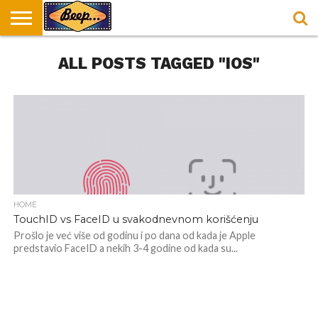
HOME
ALL POSTS TAGGED "IOS"
DORUČAK
SVAKODNEVICA
ENTERTAINMENT
LOKACIJE
HRANA I
NEPUSACKI
U
ZA
RECEPTI
LOKALI
BEOGRADU
DORUČAK
HOME
TouchID vs FaceID u svakodnevnom korišćenju
Prošlo je već više od godinu i po dana od kada je Apple
predstavio FaceID a nekih 3-4 godine od kada su...