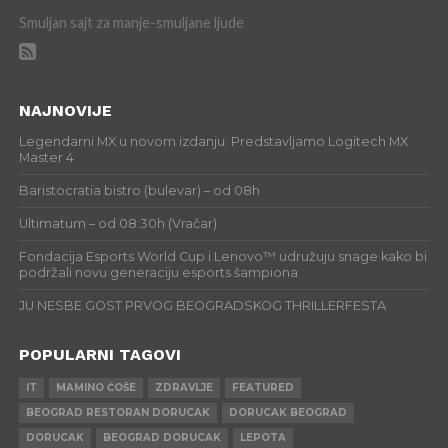
Smuljan sajt za manje-smuljane ljude
NAJNOVIJE
Legendarni MX u novom izdanju: Predstavljamo Logitech MX
Master 4
Baristocratia bistro (bulevar) – od 08h
Ultimatum – od 08:30h (Vračar)
Fondacija Esports World Cup i Lenovo™ udružuju snage kako bi
podržali novu generaciju esports šampiona
JU NESBE GOST PRVOG BEOGRADSKOG THRILLERFESTA
POPULARNI TAGOVI
IT
MAMINO ĆOŠE
ZDRAVLJE
FEATURED
BEOGRAD RESTORAN DORUCAK
DORUCAK BEOGRAD
DORUCAK
BEOGRAD DORUCAK
LEPOTA