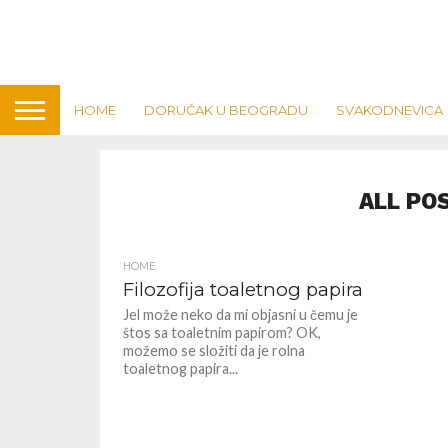
HOME
DORUČAK U BEOGRADU
SVAKODNEVICA
ALL PO
HOME
Filozofija toaletnog papira
Jel može neko da mi objasni u čemu je
štos sa toaletnim papirom? OK,
možemo se složiti da je rolna
toaletnog papira...