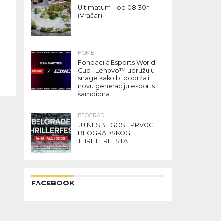
Ultimatum – od 08:30h
(Vračar)
HOME
Fondacija Esports World
Cup i Lenovo™ udružuju
snage kako bi podržali
novu generaciju esports
šampiona
BEOGRAD
JU NESBE GOST PRVOG
BEOGRADSKOG
THRILLERFESTA
FACEBOOK