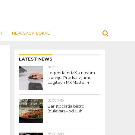
TI
NEPUSACKI LOKALI
LATEST NEWS
HOME
Legendarni MX u novom
izdanju: Predstavljamo
Logitech MX Master 4
BEOGRAD
Baristocratia bistro
(bulevar) – od 08h
BEOGRAD