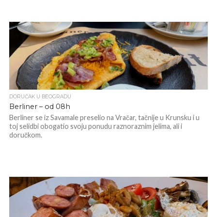
DORUČAK U BEOGRADU
Berliner – od 08h
Berliner se iz Savamale preselio na Vračar, tačnije u Krunsku i u
toj selidbi obogatio svoju ponudu raznoraznim jelima, ali i
doručkom.