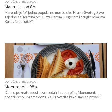
DORUČAK U BEOGRADU
Marenda – od 8h
Marenda je još jedno popularno mesto oko Hrama Svetog Save,
zajedno sa Terminalom, Pizza Barom, Cegerom i drugim lokalima.
Kakav je doručak?
DORUČAK U BEOGRADU
Monument – 08h
Dobro poznato mesto za predah, hranu i piće, Monument,
posetili smo u vreme doručka. Proverite kako smo se proveli!