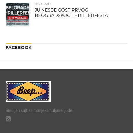
BEOGRAD
JU NESBE GOST PRVOG
BEOGRADSKOG THRILLERFESTA
FACEBOOK
Smuljan sajt za manje-smuljane ljude