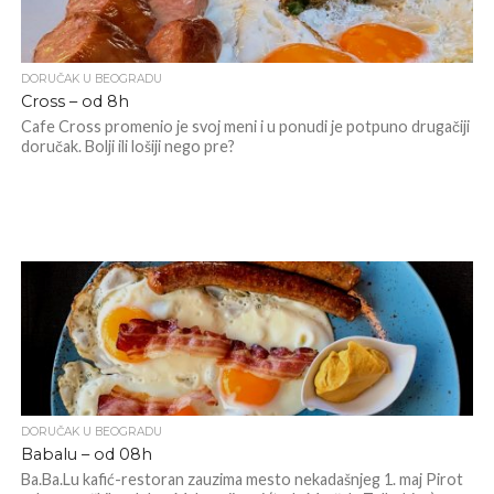
DORUČAK U BEOGRADU
Cross – od 8h
Cafe Cross promenio je svoj meni i u ponudi je potpuno drugačiji
doručak. Bolji ili lošiji nego pre?
DORUČAK U BEOGRADU
Babalu – od 08h
Ba.Ba.Lu kafić-restoran zauzima mesto nekadašnjeg 1. maj Pirot