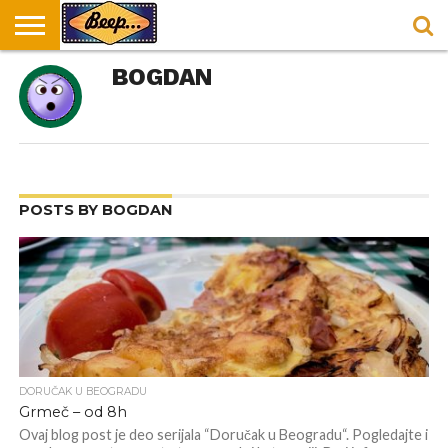
HOME
BOGDAN
DORUČAK
SVAKODNEVICA
ENTERTAINMENT
LOKACIJE
HRANA I
NEPUSACKI
U
ZA
RECEPTI
LOKALI
BEOGRADU
DORUČAK
POSTS BY BOGDAN
DORUČAK U BEOGRADU
Grmeč – od 8h
Ovaj blog post je deo serijala “Doručak u Beogradu“. Pogledajte i