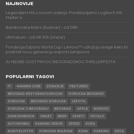
NAJNOVIJE
Legendarni MX u novom izdanju: Predstavljamo Logitech MX
Master 4
Baristocratia bistro (bulevar) – od 08h
Ultimatum – od 08:30h (Vračar)
Fondacija Esports World Cup i Lenovo™ udružuju snage kako bi
podržali novu generaciju esports šampiona
JU NESBE GOST PRVOG BEOGRADSKOG THRILLERFESTA
POPULARNI TAGOVI
IT
MAMINO ĆOŠE
ZDRAVLJE
FEATURED
BEOGRAD RESTORAN DORUCAK
DORUCAK BEOGRAD
DORUCAK
BEOGRAD DORUCAK
LEPOTA
DORUČAK U BEOGRADU
BEOGRAD
APPLE
MUNGOS
SVAKODNEVICA
OMLET
BEEP
SAVETI
OSTALO
AUTOMOBILI
PARKING SERVIS
SPEED
KOŽA
RODITELJSTVO
DORUČAK BULEVAR
KOSA
PARKING
DECA