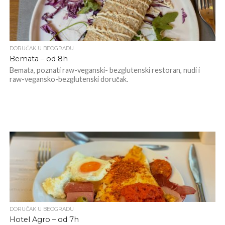
DORUČAK U BEOGRADU
Bemata – od 8h
Bemata, poznati raw-veganski- bezglutenski restoran, nudi i
raw-vegansko-bezglutenski doručak.
DORUČAK U BEOGRADU
Hotel Agro – od 7h