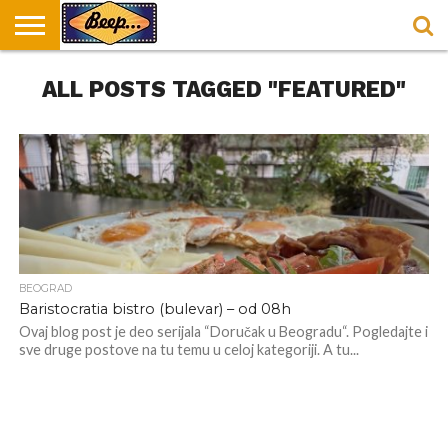
HOME
ALL POSTS TAGGED "FEATURED"
DORUČAK
SVAKODNEVICA
ENTERTAINMENT
LOKACIJE
HRANA I
NEPUSACKI
U
ZA
RECEPTI
LOKALI
BEOGRADU
DORUČAK
BEOGRAD
Baristocratia bistro (bulevar) – od 08h
Ovaj blog post je deo serijala “Doručak u Beogradu“. Pogledajte i
sve druge postove na tu temu u celoj kategoriji. A tu...