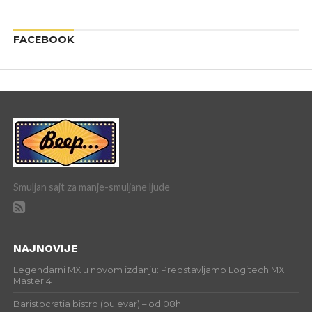
FACEBOOK
Smuljan sajt za manje-smuljane ljude
NAJNOVIJE
Legendarni MX u novom izdanju: Predstavljamo Logitech MX
Master 4
Baristocratia bistro (bulevar) – od 08h