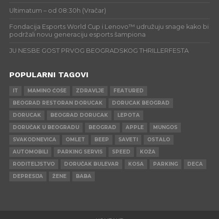
Ultimatum – od 08:30h (Vračar)
Fondacija Esports World Cup i Lenovo™ udružuju snage kako bi
podržali novu generaciju esports šampiona
JU NESBE GOST PRVOG BEOGRADSKOG THRILLERFESTA
POPULARNI TAGOVI
IT
MAMINO ĆOŠE
ZDRAVLJE
FEATURED
BEOGRAD RESTORAN DORUCAK
DORUCAK BEOGRAD
DORUCAK
BEOGRAD DORUCAK
LEPOTA
DORUČAK U BEOGRADU
BEOGRAD
APPLE
MUNGOS
SVAKODNEVICA
OMLET
BEEP
SAVETI
OSTALO
AUTOMOBILI
PARKING SERVIS
SPEED
KOŽA
RODITELJSTVO
DORUČAK BULEVAR
KOSA
PARKING
DECA
DEPRESIJA
ŽENE
BABA