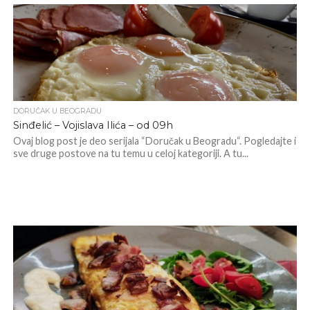
DORUČAK U BEOGRADU
Sinđelić – Vojislava Ilića – od 09h
Ovaj blog post je deo serijala “Doručak u Beogradu“. Pogledajte i
sve druge postove na tu temu u celoj kategoriji. A tu...