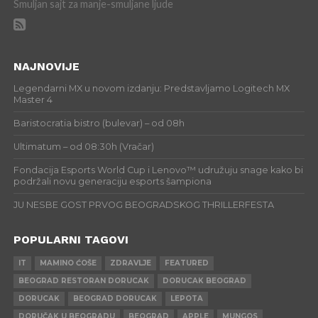
Smuljan sajt za manje-smuljane ljude
NAJNOVIJE
Legendarni MX u novom izdanju: Predstavljamo Logitech MX
Master 4
Baristocratia bistro (bulevar) – od 08h
Ultimatum – od 08:30h (Vračar)
Fondacija Esports World Cup i Lenovo™ udružuju snage kako bi
podržali novu generaciju esports šampiona
JU NESBE GOST PRVOG BEOGRADSKOG THRILLERFESTA
POPULARNI TAGOVI
IT
MAMINO ĆOŠE
ZDRAVLJE
FEATURED
BEOGRAD RESTORAN DORUCAK
DORUCAK BEOGRAD
DORUCAK
BEOGRAD DORUCAK
LEPOTA
DORUČAK U BEOGRADU
BEOGRAD
APPLE
MUNGOS