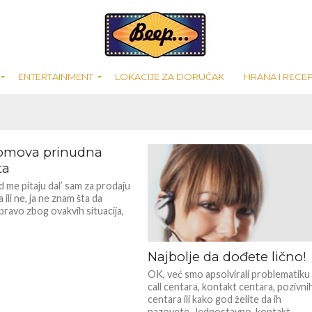
ugovanja jer je vaš broj
ENTERTAINMENT
LOKACIJE ZA DORUČAK
HRANA I RECEP
omova prinudna
ta
 me pitaju dal’ sam za prodaju
ili ne, ja ne znam šta da
pravo zbog ovakvih situacija,
Najbolje da dođete lično!
OK, već smo apsolvirali problematiku
call centara, kontakt centara, pozivni
centara ili kako god želite da ih
nazovete. Jednostavno, kontakt