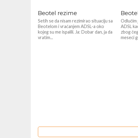
Beotel rezime
Beote
Setih se da nisam rezimirao situaciju sa
Odlučim 
Beotelom i vraćanjem ADSL-a oko
ADSL kao
kojeg su me ispalili. Ja: Dobar dan, ja da
zbog čeg
vratim...
meseci gr