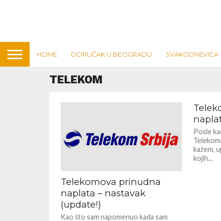
Telekom – “Nemate d
HOME
DORUČAK U BEOGRADU
SVAKODNEVICA
demontiran”
TELEKOM
Telek
napla
Posle kad
Telekoma 
kažem, u
kojih...
Telekomova prinudna
naplata – nastavak
(update!)
Kao što sam napomenuo kada sam