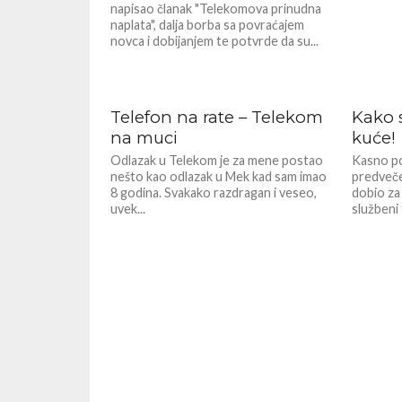
napisao članak "Telekomova prinudna
naplata", dalja borba sa povraćajem
novca i dobijanjem te potvrde da su...
Telefon na rate – Telekom
Kako 
na muci
kuće!
Odlazak u Telekom je za mene postao
Kasno po
nešto kao odlazak u Mek kad sam imao
predveče,
8 godina. Svakako razdragan i veseo,
dobio za
uvek...
službeni 