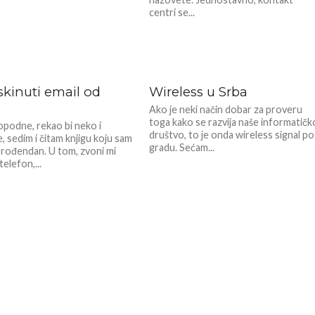
centri se...
skinuti email od
Wireless u Srba
Ako je neki način dobar za proveru
toga kako se razvija naše informatičk
podne, rekao bi neko i
društvo, to je onda wireless signal po
 sedim i čitam knjigu koju sam
gradu. Sećam...
 rođendan. U tom, zvoni mi
telefon,...