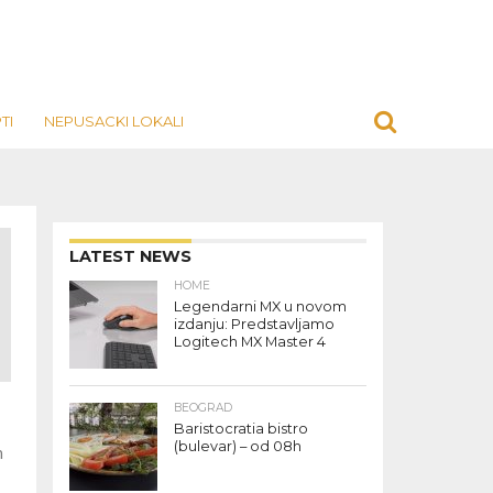
TI
NEPUSACKI LOKALI
LATEST NEWS
HOME
Legendarni MX u novom
izdanju: Predstavljamo
Logitech MX Master 4
BEOGRAD
Baristocratia bistro
(bulevar) – od 08h
h