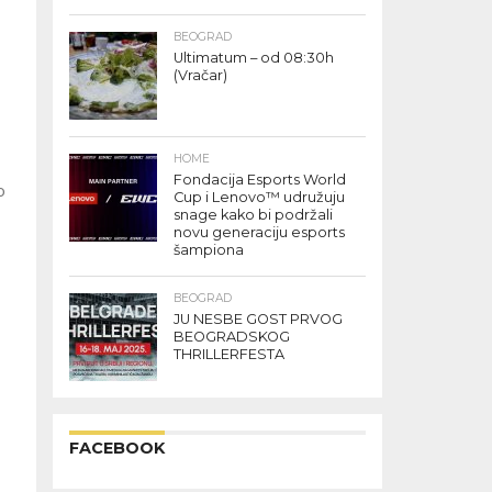
BEOGRAD
Ultimatum – od 08:30h
(Vračar)
HOME
Fondacija Esports World
o
Cup i Lenovo™ udružuju
snage kako bi podržali
novu generaciju esports
šampiona
BEOGRAD
JU NESBE GOST PRVOG
BEOGRADSKOG
THRILLERFESTA
FACEBOOK