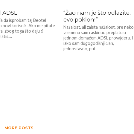
l ADSL
“Žao nam je što odlazite,
evo poklon!”
ja da isprobam taj Beotel
 novi korisnik. Ako me pitate
Nažalost, ali zaista nažalost, pre nek
a, zbog toga što daju 6
vremena sam raskinuo preplatu u
atis....
jednom domaćem ADSL provajderu. I
iako sam dugogodišnji član,
jednostavno, put...
MORE POSTS