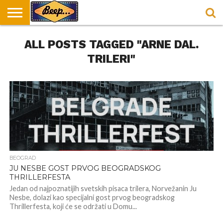
HOME
ALL POSTS TAGGED "ARNE DAL.
DORUČAK
SVAKODNEVICA
ENTERTAINMENT
LOKACIJE
HRANA I
NEPUSACKI
U
ZA
RECEPTI
LOKALI
BEOGRADU
DORUČAK
TRILERI"
BEOGRAD
JU NESBE GOST PRVOG BEOGRADSKOG
THRILLERFESTA
Jedan od najpoznatijih svetskih pisaca trilera, Norvežanin Ju
Nesbe, dolazi kao specijalni gost prvog beogradskog
Thrillerfesta, koji će se održati u Domu...