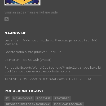
Smuljan sajt za manje-smuljane ljude
NAJNOVIJE
Legendarni MX u novom izdanju: Predstavljamo Logitech MX
Master 4
Baristocratia bistro (bulevar) – od 08h
Ultimatum – od 08:30h (Vračar)
Fondacija Esports World Cup i Lenovo™ udružuju snage kako bi
podržali novu generaciju esports šampiona
JU NESBE GOST PRVOG BEOGRADSKOG THRILLERFESTA
POPULARNI TAGOVI
IT
MAMINO ĆOŠE
ZDRAVLJE
FEATURED
BEOGRAD RESTORAN DORUCAK
DORUCAK BEOGRAD