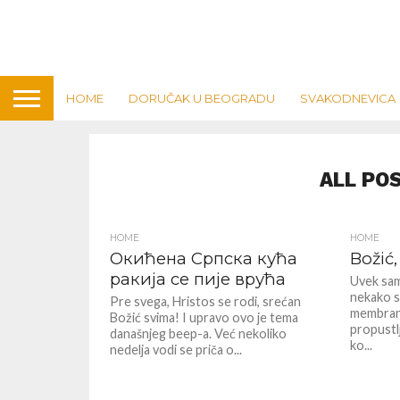
HOME
DORUČAK U BEOGRADU
SVAKODNEVICA
ALL PO
HOME
HOME
Окићена Српска кућа
Božić,
ракија се пије врућа
Uvek sam
nekako sl
Pre svega, Hristos se rodi, srećan
membran
Božić svima! I upravo ovo je tema
propustlji
današnjeg beep-a. Već nekoliko
ko...
nedelja vodi se priča o...