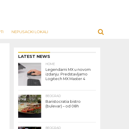
TI
NEPUSACKI LOKALI
LATEST NEWS
HOME
Legendarni MX u novom
izdanju: Predstavljamo
Logitech MX Master 4
BEOGRAD
Baristocratia bistro
(bulevar) – od 08h
BEOGRAD