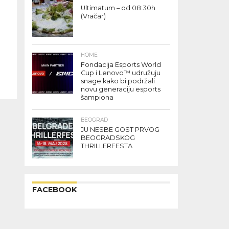
Ultimatum – od 08:30h
(Vračar)
HOME
Fondacija Esports World
Cup i Lenovo™ udružuju
snage kako bi podržali
novu generaciju esports
šampiona
BEOGRAD
JU NESBE GOST PRVOG
BEOGRADSKOG
THRILLERFESTA
FACEBOOK