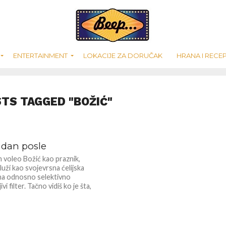
ENTERTAINMENT
LOKACIJE ZA DORUČAK
HRANA I RECEP
STS TAGGED "BOŽIĆ"
 dan posle
 voleo Božić kao praznik,
uži kao svojevrsna ćelijska
a odnosno selektivno
vi filter. Tačno vidiš ko je šta,