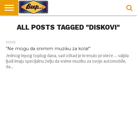
HOME
ALL POSTS TAGGED "DISKOVI"
DORUČAK
SVAKODNEVICA
ENTERTAINMENT
LOKACIJE
HRANA I
NEPUSACKI
U
ZA
RECEPTI
LOKALI
BEOGRADU
DORUČAK
HOME
“Ne mogu da snimim muziku za kola!”
Jednog lepog toplog dana, sad otkad je krenulo proleće … valjda
ljudi imaju specijalnu želju da snime muziku za svoje automobile,
da...