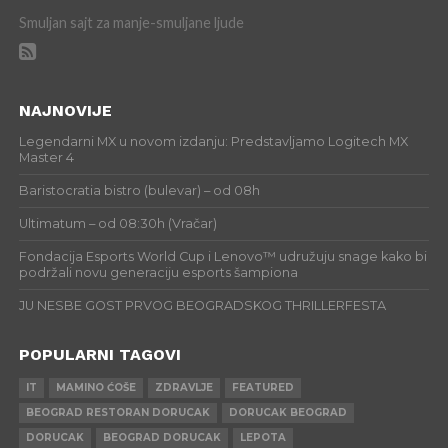
Smuljan sajt za manje-smuljane ljude
NAJNOVIJE
Legendarni MX u novom izdanju: Predstavljamo Logitech MX
Master 4
Baristocratia bistro (bulevar) – od 08h
Ultimatum – od 08:30h (Vračar)
Fondacija Esports World Cup i Lenovo™ udružuju snage kako bi
podržali novu generaciju esports šampiona
JU NESBE GOST PRVOG BEOGRADSKOG THRILLERFESTA
POPULARNI TAGOVI
IT
MAMINO ĆOŠE
ZDRAVLJE
FEATURED
BEOGRAD RESTORAN DORUCAK
DORUCAK BEOGRAD
DORUCAK
BEOGRAD DORUCAK
LEPOTA