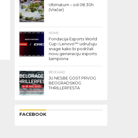
Ultimatum – od 08:30h
(Vračar)
HOME
Fondacija Esports World
Cup i Lenovo™ udružuju
snage kako bi podržali
novu generaciju esports
šampiona
BEOGRAD
JU NESBE GOST PRVOG
BEOGRADSKOG
THRILLERFESTA
FACEBOOK