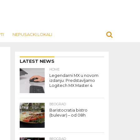
TI
NEPUSACKI LOKALI
LATEST NEWS
HOME
Legendarni MX u novom
izdanju: Predstavljamo
Logitech MX Master 4
BEOGRAD
Baristocratia bistro
(bulevar) – od 08h
BEOGRAD