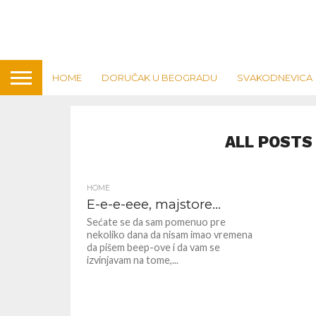
HOME
DORUČAK U BEOGRADU
SVAKODNEVICA
ALL POSTS
HOME
E-e-e-eee, majstore…
Sećate se da sam pomenuo pre
nekoliko dana da nisam imao vremena
da pišem beep-ove i da vam se
izvinjavam na tome,...