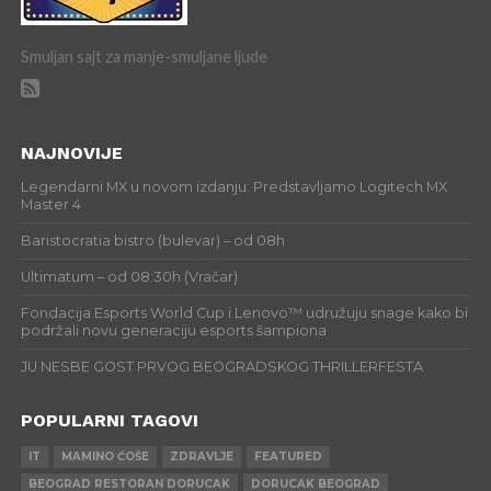
Smuljan sajt za manje-smuljane ljude
NAJNOVIJE
Legendarni MX u novom izdanju: Predstavljamo Logitech MX
Master 4
Baristocratia bistro (bulevar) – od 08h
Ultimatum – od 08:30h (Vračar)
Fondacija Esports World Cup i Lenovo™ udružuju snage kako bi
podržali novu generaciju esports šampiona
JU NESBE GOST PRVOG BEOGRADSKOG THRILLERFESTA
POPULARNI TAGOVI
IT
MAMINO ĆOŠE
ZDRAVLJE
FEATURED
BEOGRAD RESTORAN DORUCAK
DORUCAK BEOGRAD