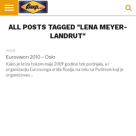
HOME
ALL POSTS TAGGED "LENA MEYER-
DORUČAK
SVAKODNEVICA
ENTERTAINMENT
LOKACIJE
HRANA I
NEPUSACKI
U
ZA
RECEPTI
LOKALI
BEOGRADU
DORUČAK
LANDRUT"
HOME
Eurovision 2010 – Oslo
Kako je kriza tokom maja 2009 godine tek počinjala, a i
organizaciju Eurosonga vršila Rusija, na čelu sa Putinom koji je
organizovao...