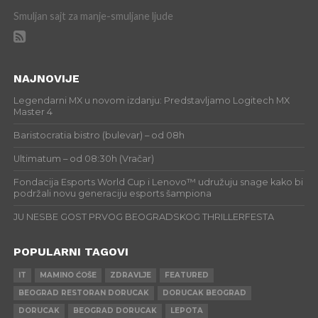
Smuljan sajt za manje-smuljane ljude
NAJNOVIJE
Legendarni MX u novom izdanju: Predstavljamo Logitech MX
Master 4
Baristocratia bistro (bulevar) – od 08h
Ultimatum – od 08:30h (Vračar)
Fondacija Esports World Cup i Lenovo™ udružuju snage kako bi
podržali novu generaciju esports šampiona
JU NESBE GOST PRVOG BEOGRADSKOG THRILLERFESTA
POPULARNI TAGOVI
IT
MAMINO ĆOŠE
ZDRAVLJE
FEATURED
BEOGRAD RESTORAN DORUCAK
DORUCAK BEOGRAD
DORUCAK
BEOGRAD DORUCAK
LEPOTA