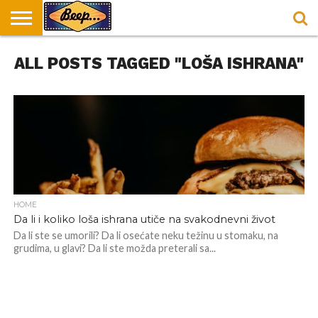
HOME
ALL POSTS TAGGED "LOŠA ISHRANA"
DORUČAK
SVAKODNEVICA
ENTERTAINMENT
LOKACIJE
HRANA I
NEPUSACKI
U
ZA
RECEPTI
LOKALI
BEOGRADU
DORUČAK
HOME
Da li i koliko loša ishrana utiče na svakodnevni život
Da li ste se umorili? Da li osećate neku težinu u stomaku, na
grudima, u glavi? Da li ste možda preterali sa...