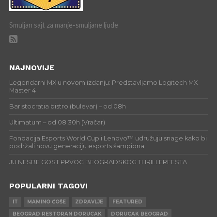
Smuljan sajt za manje-smuljane ljude
NAJNOVIJE
Legendarni MX u novom izdanju: Predstavljamo Logitech MX
Master 4
Baristocratia bistro (bulevar) – od 08h
Ultimatum – od 08:30h (Vračar)
Fondacija Esports World Cup i Lenovo™ udružuju snage kako bi
podržali novu generaciju esports šampiona
JU NESBE GOST PRVOG BEOGRADSKOG THRILLERFESTA
POPULARNI TAGOVI
IT
MAMINO ĆOŠE
ZDRAVLJE
FEATURED
BEOGRAD RESTORAN DORUCAK
DORUCAK BEOGRAD