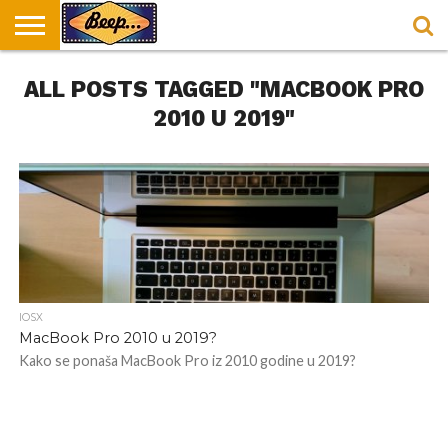
HOME
ALL POSTS TAGGED "MACBOOK PRO
DORUČAK
SVAKODNEVICA
ENTERTAINMENT
LOKACIJE
HRANA I
NEPUSACKI
U
ZA
RECEPTI
LOKALI
BEOGRADU
DORUČAK
2010 U 2019"
IOSX
MacBook Pro 2010 u 2019?
Kako se ponaša MacBook Pro iz 2010 godine u 2019?