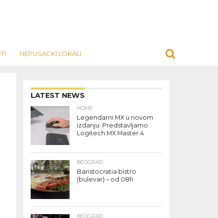
TI
NEPUSACKI LOKALI
LATEST NEWS
HOME
Legendarni MX u novom
izdanju: Predstavljamo
Logitech MX Master 4
BEOGRAD
Baristocratia bistro
(bulevar) – od 08h
BEOGRAD