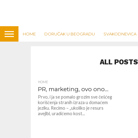
HOME
DORUČAK U BEOGRADU
SVAKODNEVICA
ALL POSTS
HOME
PR, marketing, ovo ono…
Prvo, i ja se pomalo grozim sve češćeg
korišćenja stranih izraza u domaćem
jeziku. Recimo – „ukoliko je resurs
avejlbl, uradićemo kost...