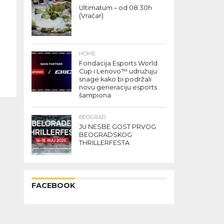
Ultimatum – od 08:30h
(Vračar)
HOME
Fondacija Esports World
Cup i Lenovo™ udružuju
snage kako bi podržali
novu generaciju esports
šampiona
BEOGRAD
JU NESBE GOST PRVOG
BEOGRADSKOG
THRILLERFESTA
FACEBOOK