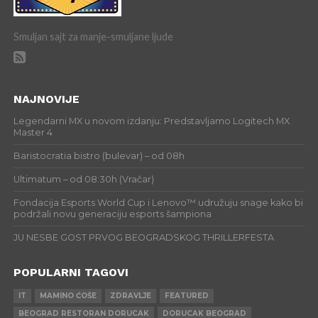
Smuljan sajt za manje-smuljane ljude
NAJNOVIJE
Legendarni MX u novom izdanju: Predstavljamo Logitech MX
Master 4
Baristocratia bistro (bulevar) – od 08h
Ultimatum – od 08:30h (Vračar)
Fondacija Esports World Cup i Lenovo™ udružuju snage kako bi
podržali novu generaciju esports šampiona
JU NESBE GOST PRVOG BEOGRADSKOG THRILLERFESTA
POPULARNI TAGOVI
IT
MAMINO ĆOŠE
ZDRAVLJE
FEATURED
BEOGRAD RESTORAN DORUCAK
DORUCAK BEOGRAD