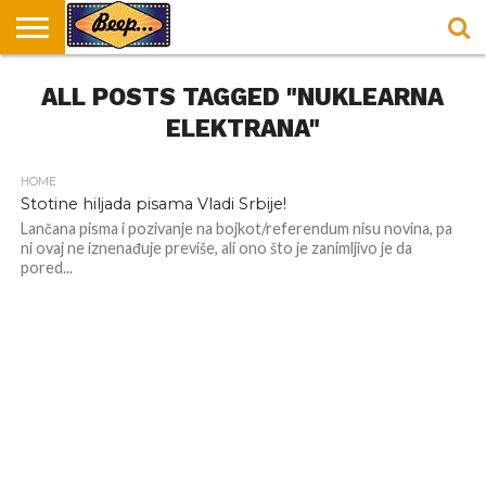
HOME
ALL POSTS TAGGED "NUKLEARNA
DORUČAK
SVAKODNEVICA
ENTERTAINMENT
LOKACIJE
HRANA I
NEPUSACKI
U
ZA
RECEPTI
LOKALI
BEOGRADU
DORUČAK
ELEKTRANA"
HOME
Stotine hiljada pisama Vladi Srbije!
Lančana pisma i pozivanje na bojkot/referendum nisu novina, pa
ni ovaj ne iznenađuje previše, ali ono što je zanimljivo je da
pored...