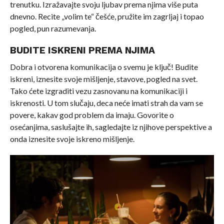
trenutku. Izražavajte svoju ljubav prema njima više puta
dnevno. Recite „volim te“ češće, pružite im zagrljaj i topao
pogled, pun razumevanja.
BUDITE ISKRENI PREMA NJIMA
Dobra i otvorena komunikacija o svemu je ključ! Budite
iskreni, iznesite svoje mišljenje, stavove, pogled na svet.
Tako ćete izgraditi vezu zasnovanu na komunikaciji i
iskrenosti. U tom slučaju, deca neće imati strah da vam se
povere, kakav god problem da imaju. Govorite o
osećanjima, saslušajte ih, sagledajte iz njihove perspektive a
onda iznesite svoje iskreno mišljenje.