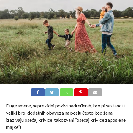
Duge smene, neprekidni pozivi nadređenih, brojni sastanci i
veliki broj dodatnih obaveza na poslu često kod žena
izazivaju osećaj krivice, takozvani “osećaj krivice zaposlene
majke”!