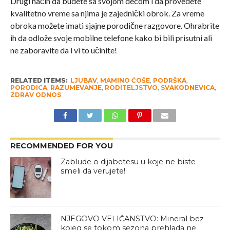
Drugi način da budete sa svojom decom i da provedete
kvalitetno vreme sa njima je zajednički obrok. Za vreme
obroka možete imati sjajne porodične razgovore. Ohrabrite
ih da odlože svoje mobilne telefone kako bi bili prisutni ali
ne zaboravite da i vi to učinite!
RELATED ITEMS:
LJUBAV
,
MAMINO ĆOŠE
,
PODRŠKA
,
PORODICA
,
RAZUMEVANJE
,
RODITELJSTVO
,
SVAKODNEVICA
,
ZDRAV ODNOS
RECOMMENDED FOR YOU
Zablude o dijabetesu u koje ne biste
smeli da verujete!
NJEGOVO VELIČANSTVO: Mineral bez
kojeg se tokom sezona prehlada ne