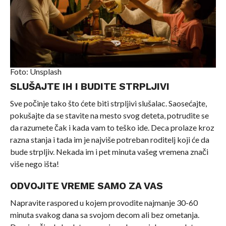
Foto: Unsplash
SLUŠAJTE IH I BUDITE STRPLJIVI
Sve počinje tako što ćete biti strpljivi slušalac. Saosećajte,
pokušajte da se stavite na mesto svog deteta, potrudite se
da razumete čak i kada vam to teško ide. Deca prolaze kroz
razna stanja i tada im je najviše potreban roditelj koji će da
bude strpljiv. Nekada im i pet minuta vašeg vremena znači
više nego išta!
ODVOJITE VREME SAMO ZA VAS
Napravite raspored u kojem provodite najmanje 30-60
minuta svakog dana sa svojom decom ali bez ometanja.