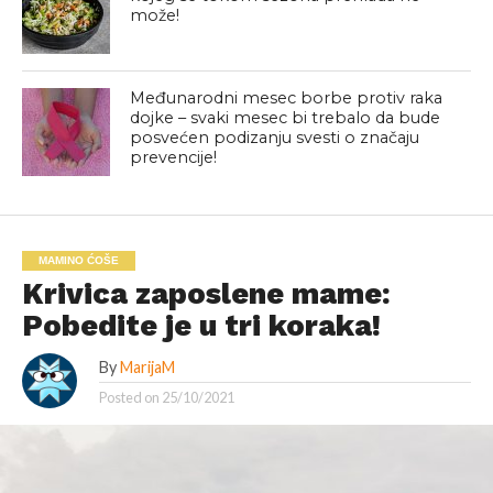
može!
Međunarodni mesec borbe protiv raka
dojke – svaki mesec bi trebalo da bude
posvećen podizanju svesti o značaju
prevencije!
MAMINO ĆOŠE
Krivica zaposlene mame:
Pobedite je u tri koraka!
By
MarijaM
Posted on
25/10/2021