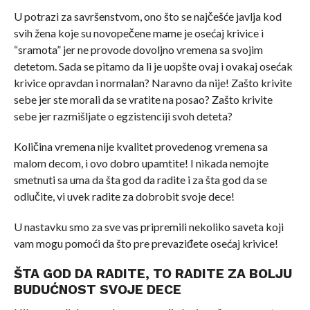
U potrazi za savršenstvom, ono što se najčešće javlja kod
svih žena koje su novopečene mame je osećaj krivice i
“sramota” jer ne provode dovoljno vremena sa svojim
detetom. Sada se pitamo da li je uopšte ovaj i ovakaj osećak
krivice opravdan i normalan? Naravno da nije! Zašto krivite
sebe jer ste morali da se vratite na posao? Zašto krivite
sebe jer razmišljate o egzistenciji svoh deteta?
Količina vremena nije kvalitet provedenog vremena sa
malom decom, i ovo dobro upamtite! I nikada nemojte
smetnuti sa uma da šta god da radite i za šta god da se
odlučite, vi uvek radite za dobrobit svoje dece!
U nastavku smo za sve vas pripremili nekoliko saveta koji
vam mogu pomoći da što pre prevaziđete osećaj krivice!
ŠTA GOD DA RADITE, TO RADITE ZA BOLJU
BUDUĆNOST SVOJE DECE