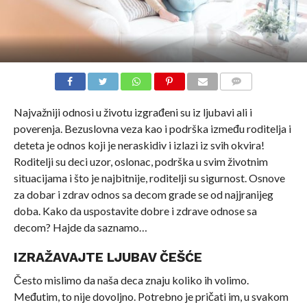
COMMENTS
Najvažniji odnosi u životu izgrađeni su iz ljubavi ali i
poverenja. Bezuslovna veza kao i podrška između roditelja i
deteta je odnos koji je neraskidiv i izlazi iz svih okvira!
Roditelji su deci uzor, oslonac, podrška u svim životnim
situacijama i što je najbitnije, roditelji su sigurnost. Osnove
za dobar i zdrav odnos sa decom grade se od najjranijeg
doba. Kako da uspostavite dobre i zdrave odnose sa
decom? Hajde da saznamo…
IZRAŽAVAJTE LJUBAV ČEŠĆE
Često mislimo da naša deca znaju koliko ih volimo.
Međutim, to nije dovoljno. Potrebno je pričati im, u svakom