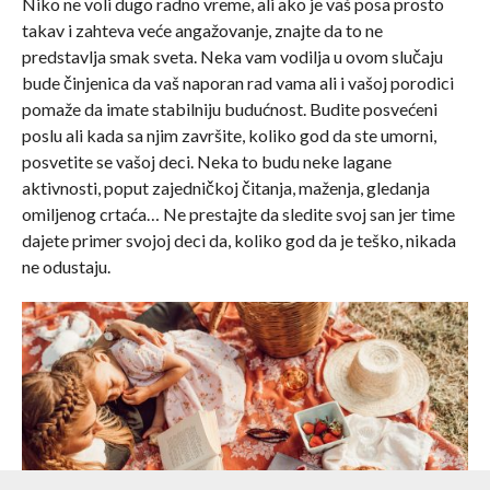
Niko ne voli dugo radno vreme, ali ako je vaš posa prosto
takav i zahteva veće angažovanje, znajte da to ne
predstavlja smak sveta. Neka vam vodilja u ovom slučaju
bude činjenica da vaš naporan rad vama ali i vašoj porodici
pomaže da imate stabilniju budućnost. Budite posvećeni
poslu ali kada sa njim završite, koliko god da ste umorni,
posvetite se vašoj deci. Neka to budu neke lagane
aktivnosti, poput zajedničkoj čitanja, maženja, gledanja
omiljenog crtaća… Ne prestajte da sledite svoj san jer time
dajete primer svojoj deci da, koliko god da je teško, nikada
ne odustaju.