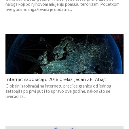
naloga koji po njihovom mišljenju pomažu terorizam. Početkom
ove godine, angažovana je dodatna...
Internet saobraćaj u 2016 prelazi jedan ZETAbajt
Globalni saobraćaj na internetu preći će granicu od jednog
zetabajta po prvi put i to upravo ove godine, nakon što se
uvećao za...