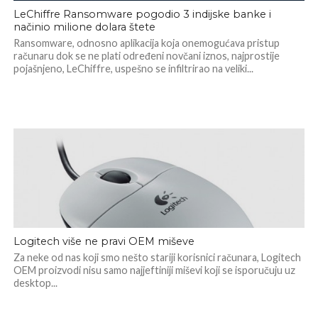
LeChiffre Ransomware pogodio 3 indijske banke i
načinio milione dolara štete
Ransomware, odnosno aplikacija koja onemogućava pristup
računaru dok se ne plati određeni novčani iznos, najprostije
pojašnjeno, LeChiffre, uspešno se infiltrirao na veliki...
Logitech više ne pravi OEM miševe
Za neke od nas koji smo nešto stariji korisnici računara, Logitech
OEM proizvodi nisu samo najjeftiniji miševi koji se isporučuju uz
desktop...