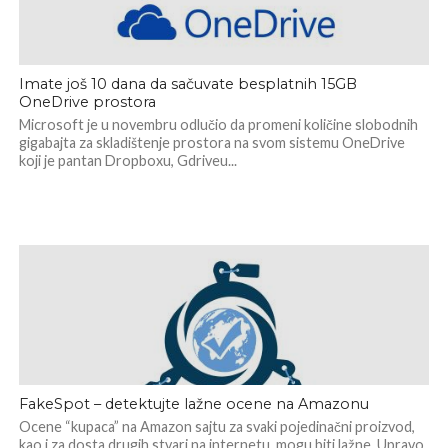
Imate još 10 dana da sačuvate besplatnih 15GB
OneDrive prostora
Microsoft je u novembru odlučio da promeni količine slobodnih
gigabajta za skladištenje prostora na svom sistemu OneDrive
koji je pantan Dropboxu, Gdriveu...
FakeSpot – detektujte lažne ocene na Amazonu
Ocene “kupaca” na Amazon sajtu za svaki pojedinačni proizvod,
kao i za dosta drugih stvari na internetu, mogu biti lažne. Upravo