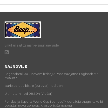
Smuljan sajt za manje-smuljane ljude
NAJNOVIJE
Legendarni MX u novom izdanju: Predstavljamo Logitech MX
Master 4
Baristocratia bistro (bulevar) – od 08h
Ultimatum – od 08:30h (Vračar)
Fondacija Esports World Cup i Lenovo™ udružuju snage kako bi
podržali novu generaciju esports šampiona