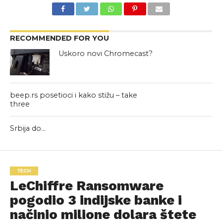
RECOMMENDED FOR YOU
Uskoro novi Chromecast?
beep.rs posetioci i kako stižu – take
three
Srbija do…
TECH
LeChiffre Ransomware
pogodio 3 indijske banke i
načinio milione dolara štete