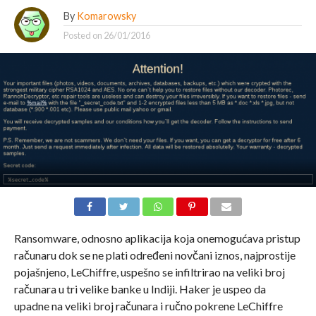
By
Komarowsky
Posted on
26/01/2016
Ransomware, odnosno aplikacija koja onemogućava pristup
računaru dok se ne plati određeni novčani iznos, najprostije
pojašnjeno, LeChiffre, uspešno se infiltrirao na veliki broj
računara u tri velike banke u Indiji. Haker je uspeo da
upadne na veliki broj računara i ručno pokrene LeChiffre