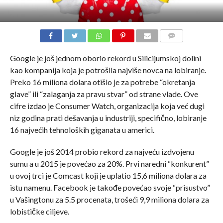
COMMENTS
Google je još jednom oborio rekord u Silicijumskoj dolini
kao kompanija koja je potrošila najviše novca na lobiranje.
Preko 16 miliona dolara otišlo je za potrebe “okretanja
glave” ili “zalaganja za pravu stvar” od strane vlade. Ove
cifre izdao je Consumer Watch, organizacija koja već dugi
niz godina prati dešavanja u industriji, specifično, lobiranje
16 najvećih tehnoloških giganata u americi.
Google je još 2014 probio rekord za najveću izdvojenu
sumu a u 2015 je povećao za 20%. Prvi naredni “konkurent”
u ovoj trci je Comcast koji je uplatio 15,6 miliona dolara za
istu namenu. Facebook je takođe povećao svoje “prisustvo”
u Vašingtonu za 5.5 procenata, trošeći 9,9 miliona dolara za
lobističke ciljeve.