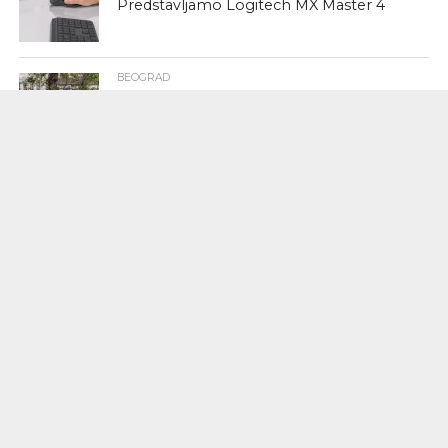
Predstavljamo Logitech MX Master 4
BEOGRAD
Baristocratia bistro (bulevar) – od 08h
BEOGRAD
Ultimatum – od 08:30h (Vračar)
HOME
Fondacija Esports World Cup i
Lenovo™ udružuju snage kako bi
podržali novu generaciju esports
šampiona
BEOGRAD
JU NESBE GOST PRVOG