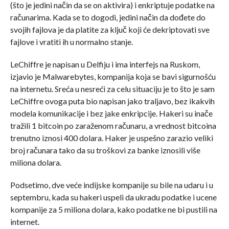
(što je jedini način da se on aktivira) i enkriptuje podatke na
računarima. Kada se to dogodi, jedini način da dođete do
svojih fajlova je da platite za ključ koji će dekriptovati sve
fajlove i vratiti ih u normalno stanje.
LeChiffre je napisan u Delfiju i ima interfejs na Ruskom,
izjavio je Malwarebytes, kompanija koja se bavi sigurnošću
na internetu. Sreća u nesreći za celu situaciju je to što je sam
LeChiffre ovoga puta bio napisan jako traljavo, bez ikakvih
modela komunikacije i bez jake enkripcije. Hakeri su inače
tražili 1 bitcoin po zaraženom računaru, a vrednost bitcoina
trenutno iznosi 400 dolara. Haker je uspešno zarazio veliki
broj računara tako da su troškovi za banke iznosili više
miliona dolara.
Podsetimo, dve veće indijske kompanije su bile na udaru i u
septembru, kada su hakeri uspeli da ukradu podatke i ucene
kompanije za 5 miliona dolara, kako podatke ne bi pustili na
internet.