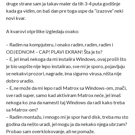
druge strane sam ja takav maler da tih 3-4 puta godišnje
kada ga vidim, on baš dan pre toga uspe da “izazove” neki
novi kvar.
A kvarovi otprilike izgledaju ovako:
– Radim na kompjuteru, i onako radim, radim, radim i
ODJEDNOM – CAP! PLAVI EKRAN! Šta je to?
– E, jel imaš nekoga da mi instalira Windows, ovaj prošli što
je bio uopšte nije lepo instalirao, sve mi je sporo, pojavljuju
se nekakvi prozori, nagrade, ima sigurno virusa, ništa nije
dobro uradio.
– E, ne može da mi lepo radi Matrox sa Windows-om, znači,
sve radi super, samo kad aktiviram Matrox neće, jel imaš
nekoga ko zna da namesti taj Windows da radi kako treba
sa Matrox-om?
– Radim montažu, i mnogo mi je spor hard disk, treba mu sto
godina da nešto uradi, jel mogu ja da nekako njega ubrzam?
Probao sam overklokovanje, ali ne pomaže.