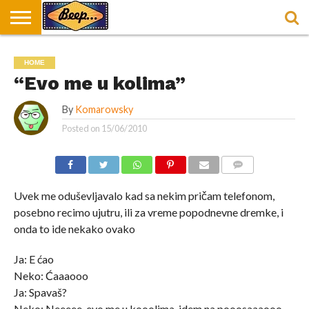
HOME
DORUČAK
SVAKODNEVICA
ENTERTAINMENT
LOKACIJE
HRANA I
NEPUSACKI
HOME
U
ZA
RECEPTI
LOKALI
BEOGRADU
DORUČAK
“Evo me u kolima”
By
Komarowsky
Posted on
15/06/2010
COMMENTS
Uvek me oduševljavalo kad sa nekim pričam telefonom,
posebno recimo ujutru, ili za vreme popodnevne dremke, i
onda to ide nekako ovako
Ja: E ćao
Neko: Ćaaaooo
Ja: Spavaš?
Neko: Neeeee, evo me u kooolima, idem na pooosaaaooo