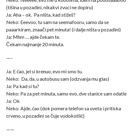
(tišina u pozadini, nikakvi zvuci ne dopiru)
Ja: Aha – ok. Pa ništa, kad stižeš?
Neko: Eeevoo, tu sam na seemafooru, samo da se
paaarkiram, znaači pet minuta! (i dalje ništa u pozadini)
Ja: Mhm … ajde čekam te.
Čekam najmanje 20 minuta.
—–
Ja: E ćao, jel si krenuo, evo mi smo tu.
Neko: Da, da, u autobusu sam (odzvanja mu glas)
Ja: Pa kad si tu?
Neko: Pa za pet minuta, samo evo, dve stanice sam odatle
Ja: Ok
Neko: Ajde, ćao (dok pomera telefon sa uveta i pritiska
crveno, u pozadini se čuje vodokotlić)
——