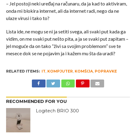
– Jel postoji neki uređaj na računaru, da ja kad to aktiviram,
onda mi blokira internet, ali da internet radi, nego da ne
ulaze virusi i tako to?
Lista ide, ne mogu se ni ja setiti svega, ali svaki put kada ga
vidim, on me svaki put nešto pita, a ja se svaki put zapitam –
jel moguće da on tako “živi sa svojim problemom” sve te
mesece dok se ne pojavim ja i kažem mu šta da uradi?
RELATED ITEMS:
IT
,
KOMPJUTER
,
KOMŠIJA
,
POPRAVKE
RECOMMENDED FOR YOU
Logitech BRIO 300