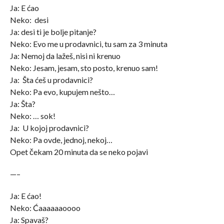
Ja: E ćao
Neko: desi
Ja: desi ti je bolje pitanje?
Neko: Evo me u prodavnici, tu sam za 3 minuta
Ja: Nemoj da lažeš, nisi ni krenuo
Neko: Jesam, jesam, sto posto, krenuo sam!
Ja: Šta ćeš u prodavnici?
Neko: Pa evo, kupujem nešto…
Ja: Šta?
Neko: … sok!
Ja: U kojoj prodavnici?
Neko: Pa ovde, jednoj, nekoj…
Opet čekam 20 minuta da se neko pojavi
—–
Ja: E ćao!
Neko: Ćaaaaaaoooo
Ja: Spavaš?