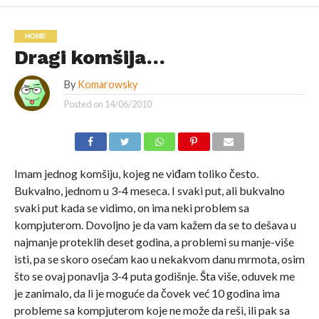
HOME
Dragi komšija…
By
Komarowsky
Posted on
14/06/2010
Imam jednog komšiju, kojeg ne viđam toliko često.
Bukvalno, jednom u 3-4 meseca. I svaki put, ali bukvalno
svaki put kada se vidimo, on ima neki problem sa
kompjuterom. Dovoljno je da vam kažem da se to dešava u
najmanje proteklih deset godina, a problemi su manje-više
isti, pa se skoro osećam kao u nekakvom danu mrmota, osim
što se ovaj ponavlja 3-4 puta godišnje. Šta više, oduvek me
je zanimalo, da li je moguće da čovek već 10 godina ima
probleme sa kompjuterom koje ne može da reši, ili pak sa