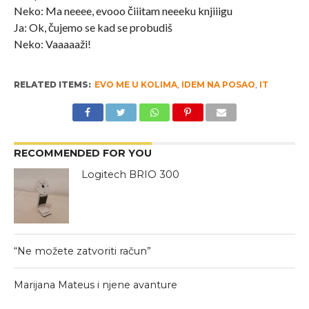
Neko: Ma neeee, evooo čiiitam neeeku knjiiigu
Ja: Ok, čujemo se kad se probudiš
Neko: Vaaaaaži!
RELATED ITEMS:
EVO ME U KOLIMA
,
IDEM NA POSAO
,
IT
RECOMMENDED FOR YOU
Logitech BRIO 300
“Ne možete zatvoriti račun”
Marijana Mateus i njene avanture