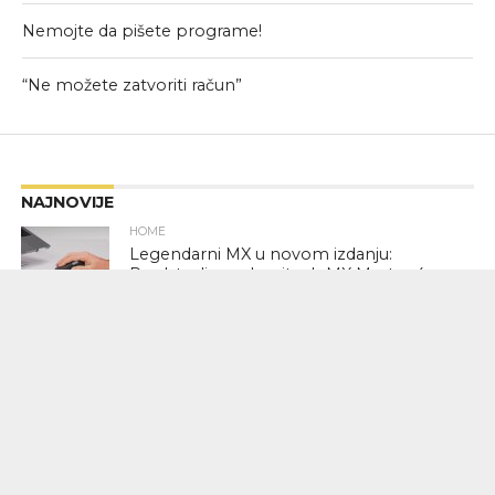
Nemojte da pišete programe!
“Ne možete zatvoriti račun”
NAJNOVIJE
HOME
Legendarni MX u novom izdanju:
Predstavljamo Logitech MX Master 4
BEOGRAD
Baristocratia bistro (bulevar) – od 08h
BEOGRAD