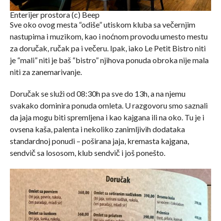
Enterijer prostora (c) Beep
Sve oko ovog mesta “odiše” utiskom kluba sa večernjim
nastupima i muzikom, kao i noćnom provodu umesto mestu
za doručak, ručak pa i večeru. Ipak, iako Le Petit Bistro niti
je “mali” niti je baš “bistro” njihova ponuda obroka nije mala
niti za zanemarivanje.
Doručak se služi od 08:30h pa sve do 13h, a na njemu
svakako dominira ponuda omleta. U razgovoru smo saznali
da jaja mogu biti spremljena i kao kajgana ili na oko. Tu je i
ovsena kaša, palenta i nekoliko zanimljivih dodataka
standardnoj ponudi – poširana jaja, kremasta kajgana,
sendvič sa lososom, klub sendvič i još ponešto.