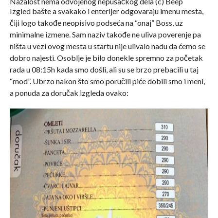
Nažalost nema odvojenog nepušačkog dela (c) Beep
Izgled bašte a svakako i enterijer odgovaraju imenu mesta,
čiji logo takođe neopisivo podseća na “onaj” Boss, uz
minimalne izmene. Sam naziv takođe ne uliva poverenje pa
ništa u vezi ovog mesta u startu nije ulivalo nadu da ćemo se
dobro najesti. Osoblje je bilo donekle spremno za početak
rada u 08:15h kada smo došli, ali su se brzo prebacili u taj
“mod”. Ubrzo nakon što smo poručili piće dobili smo i meni,
a ponuda za doručak izgleda ovako: