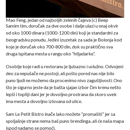
Mao Feng, jedan od najboljih zelenih čajeva (c) Beep
Samim tim, doručak za dve osobe i dalje ulazi u onaj okvir
od oko 1000 dinara (1000-1200 din) koji je standardni za
beogradsku ponudu. Jedini izuzetak za sada je Bolonja kod
koje je doručak oko 700-800 din, dok su praktično sva
druga ispitana mesta u rangu oko “hiljadarke”.
Osoblje koje radi u restoranu je ljubazno i uslužno. Odvojeni
deo za nepušače ne postoji, ali pošto pored nas nije bilo
puno ljudi ne možemo da procenimo nivo zagušljivosti. Ono
što je sigurno jeste da je bašta sjajan izbor čim krenu nešto
lepši i topliji dani jer je dovoljno prostrana da skoro uvek
ima mesta a dovoljno izlovana od ulice.
Sam Le Petit Bistro inače lako možete “promašiti” jer sa
spoljašnje strane nema baš puno brendinga, ali će naša mapa
ispod nadamo se pomoći.