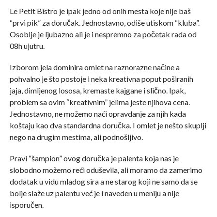
Le Petit Bistro je ipak jedno od onih mesta koje nije baš
“prvi pik” za doručak. Jednostavno, odiše utiskom “kluba”.
Osoblje je ljubazno ali je i nespremno za početak rada od
08h ujutru.
Izborom jela dominira omlet na raznorazne načine a
pohvalno je što postoje i neka kreativna poput poširanih
jaja, dimljenog lososa, kremaste kajgane i slično. Ipak,
problem sa ovim “kreativnim” jelima jeste njihova cena.
Jednostavno, ne možemo naći opravdanje za njih kada
koštaju kao dva standardna doručka. I omlet je nešto skuplji
nego na drugim mestima, ali podnošljivo.
Pravi “šampion” ovog doručka je palenta koja nas je
slobodno možemo reći oduševila, ali moramo da zamerimo
dodatak u vidu mladog sira a ne starog koji ne samo da se
bolje slaže uz palentu već je i naveden u meniju a nije
isporučen.