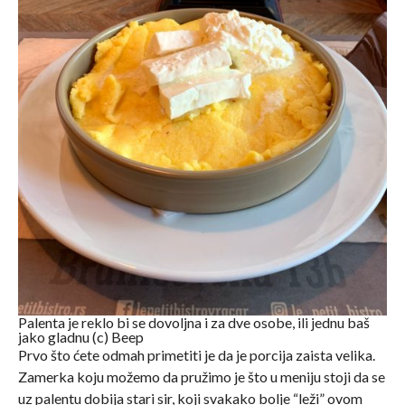
Palenta je reklo bi se dovoljna i za dve osobe, ili jednu baš
jako gladnu (c) Beep
Prvo što ćete odmah primetiti je da je porcija zaista velika.
Zamerka koju možemo da pružimo je što u meniju stoji da se
uz palentu dobija stari sir, koji svakako bolje “leži” ovom