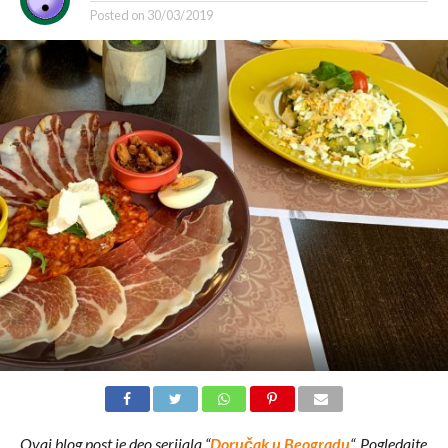
Posted on
30/03/2019
Ovaj blog post je deo serijala “
Doručak u Beogradu
“. Pogledajte