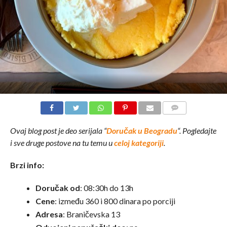
COMMENTS
Ovaj blog post je deo serijala “
Doručak u Beogradu
“. Pogledajte
i sve druge postove na tu temu u
celoj kategoriji
.
Brzi info:
Doručak od
: 08:30h do 13h
Cene
: između 360 i 800 dinara po porciji
Adresa
: Braničevska 13