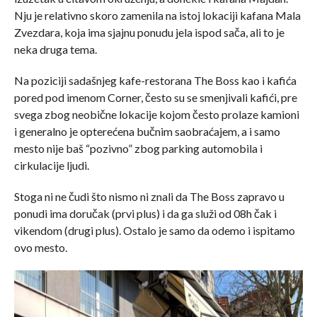
Nju je relativno skoro zamenila na istoj lokaciji kafana Mala
Zvezdara, koja ima sjajnu ponudu jela ispod sača, ali to je
neka druga tema.
Na poziciji sadašnjeg kafe-restorana The Boss kao i kafića
pored pod imenom Corner, često su se smenjivali kafići, pre
svega zbog neobične lokacije kojom često prolaze kamioni
i generalno je opterećena bučnim saobraćajem, a i samo
mesto nije baš “pozivno” zbog parking automobila i
cirkulacije ljudi.
Stoga ni ne čudi što nismo ni znali da The Boss zapravo u
ponudi ima doručak (prvi plus) i da ga služi od 08h čak i
vikendom (drugi plus). Ostalo je samo da odemo i ispitamo
ovo mesto.