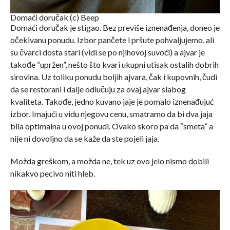
Domaći doručak (c) Beep
Domaći doručak je stigao. Bez previše iznenađenja, doneo je
očekivanu ponudu. Izbor pančete i pršute pohvaljujemo, ali
su čvarci dosta stari (vidi se po njihovoj suvoći) a ajvar je
takođe “upržen”, nešto što kvari ukupni utisak ostalih dobrih
sirovina. Uz toliku ponudu boljih ajvara, čak i kupovnih, čudi
da se restorani i dalje odlučuju za ovaj ajvar slabog
kvaliteta. Takođe, jedno kuvano jaje je pomalo iznenađujuć
izbor. Imajući u vidu njegovu cenu, smatramo da bi dva jaja
bila optimalna u ovoj ponudi. Ovako skoro pa da “smeta” a
nije ni dovoljno da se kaže da ste pojeli jaja.
Možda greškom, a možda ne, tek uz ovo jelo nismo dobili
nikakvo pecivo niti hleb.