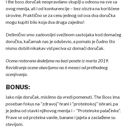
i the boss doručak neopravdano skuplji u odnosu na sve sa
ovog menija, ali i od konkurencije – bez obzira na korišćene
sirovine. Praktično se za cenu jednog od ova dva doručka
mogu kupiti bilo koja dva druga zajedno!
Delimično smo zadovoljni svežinom sastojaka kod domaćeg
doručka, kačamak nas je oduševio, a pomalo je čudno što
nismo dobili nikakav vid peciva uz domaći doručak.
Ocena restorana dodeljena na bazi posete iz marta 2019.
Revidiranje ocene obavljamo na 6 meseci od prethodnog
ocenjivanja.
BONUS:
Iako nije doručak, mislimo da vredi pomenuti. The Boss ima
poseban fokus na “zdravoj” hrani i “proteinskoj” ishrani, pa
je jedna od stavki njihovog menija i – “Proteinske palačinke”.
Prave se od proteina vanile, banane i jajeta a zaslađene su
stevijom.