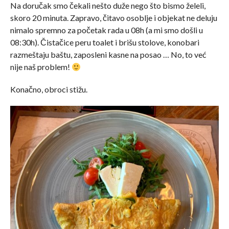
Na doručak smo čekali nešto duže nego što bismo želeli,
skoro 20 minuta. Zapravo, čitavo osoblje i objekat ne deluju
nimalo spremno za početak rada u 08h (a mi smo došli u
08:30h). Čistačice peru toalet i brišu stolove, konobari
razmeštaju baštu, zaposleni kasne na posao … No, to već
nije naš problem!
Konačno, obroci stižu.