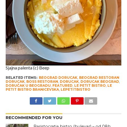
Sjajna palenta (c) Beep
RELATED ITEMS:
BEOGRAD DORUCAK
,
BEOGRAD RESTORAN
DORUCAK
,
BOSS RESTORAN
,
DORUCAK
,
DORUCAK BEOGRAD
,
DORUČAK U BEOGRADU
,
FEATURED
,
LE PETIT BISTRO
,
LE
PETIT BISTRO BRANICEVSKA
,
LEPETITBISTRO
RECOMMENDED FOR YOU
Baristocratia bistro (bulevar) – od 08h