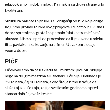
jelu, dok smo mi dobili mladi. Kajmak je sa druge strane vrlo
kvalitetan.
Struktura palente i njen ukus su drugačiji od bilo koje druge
koju smo probali tokom ovog projekta. Izuzetno je ukusna i
dobro spremljena, gusta i sa pomalo “slatkasto-mlečnim”
ukusom. Nismo uspeli da procenimo da li je kuvana u mleku
ili sa pavlakom za kuvanje na primer. U svakom slučaju,
veoma dobro.
PIĆE
Očekivali smo da će u skladu sa “imidžom” piće biti skuplje
nego na drugim mestima ali iznenađujuće nije. Limunada je
220 dinara, čaj 180 dinara, a ono što je bitno istaći je da
služe čaj iz kuće čaja, koji je svetlosnim godinama ispred
standardnih čajeva iz kesice.