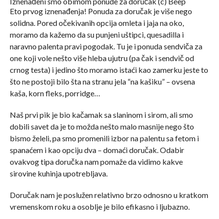
Iznenađeni smo obimom ponude za doručak (c) Beep
Eto prvog iznenađenja! Ponuda za doručak je više nego
solidna. Pored očekivanih opcija omleta i jaja na oko,
moramo da kažemo da su punjeni uštipci, quesadilla i
naravno palenta pravi pogodak. Tu je i ponuda sendviča za
one koji vole nešto više hleba ujutru (pa čak i sendvič od
crnog testa) i jedino što moramo istaći kao zamerku jeste to
što ne postoji bilo šta na stranu jela “na kašiku” – ovsena
kaša, korn fleks, porridge…
Naš prvi pik je bio kačamak sa slaninom i sirom, ali smo
dobili savet da je to možda nešto malo masnije nego što
bismo želeli, pa smo promenili izbor na palentu sa fetom i
spanaćem i kao opciju dva – domaći doručak. Odabir
ovakvog tipa doručka nam pomaže da vidimo kakve
sirovine kuhinja upotrebljava.
Doručak nam je poslužen relativno brzo odnosno u kratkom
vremenskom roku a osoblje je bilo efikasno i ljubazno.