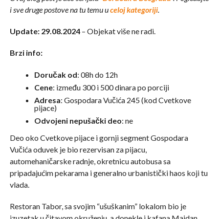
i sve druge postove na tu temu u
celoj kategoriji
.
Update: 29.08.2024
– Objekat više ne radi.
Brzi info:
Doručak od
: 08h do 12h
Cene
: između 300 i 500 dinara po porciji
Adresa
: Gospodara Vučića 245 (kod Cvetkove
pijace)
Odvojeni nepušački deo
: ne
Deo oko Cvetkove pijace i gornji segment Gospodara
Vučića oduvek je bio rezervisan za pijacu,
automehaničarske radnje, okretnicu autobusa sa
pripadajućim pekarama i generalno urbanistički haos koji tu
vlada.
Restoran Tabor, sa svojim “ušuškanim” lokalom bio je
izuzetak u čitavom okruženju, a donekle i kafana Majdan.