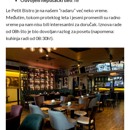
Odvojeni nepušački deo
: ne
Le Petit Bistro je na našem “radaru” već neko vreme.
Međutim, tokom proteklog leta i jeseni promenili su radno
vreme pa nam nisu bili interesantni za doručak. Iznova rade
od 08h što je bio dovoljan razlog za posetu (napomena:
kuhinja radi od 08:30h!).