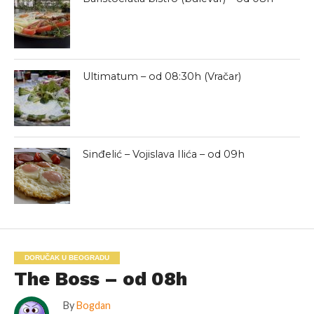
Ultimatum – od 08:30h (Vračar)
Sinđelić – Vojislava Ilića – od 09h
DORUČAK U BEOGRADU
The Boss – od 08h
By
Bogdan