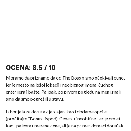
OCENA: 8.5 / 10
Moramo da priznamo da od The Boss nismo očekivali puno,
jer je mesto na lošoj lokaciji, neobičnog imena, čudnog
enterijera i bašte. Pa ipak, po prvom pogledu na meni znali
smo da smo pogrešili u stavu.
Izbor jela za doručak je sjajan, kao i dodatne opcije
(pročitajte “Bonus” ispod). Cene su “neobične” jer je omlet
kao i palenta umerene cene, ali je na primer domaći doručak