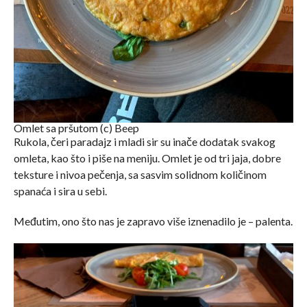
Omlet sa pršutom (c) Beep
Rukola, čeri paradajz i mladi sir su inače dodatak svakog
omleta, kao što i piše na meniju. Omlet je od tri jaja, dobre
teksture i nivoa pečenja, sa sasvim solidnom količinom
spanaća i sira u sebi.
Međutim, ono što nas je zapravo više iznenadilo je – palenta.