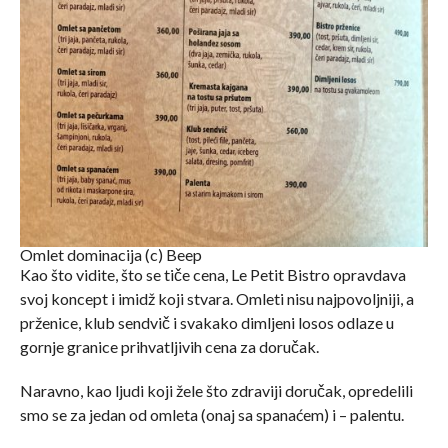
Omlet dominacija (c) Beep
Kao što vidite, što se tiče cena, Le Petit Bistro opravdava
svoj koncept i imidž koji stvara. Omleti nisu najpovoljniji, a
prženice, klub sendvič i svakako dimljeni losos odlaze u
gornje granice prihvatljivih cena za doručak.
Naravno, kao ljudi koji žele što zdraviji doručak, opredelili
smo se za jedan od omleta (onaj sa spanaćem) i – palentu.