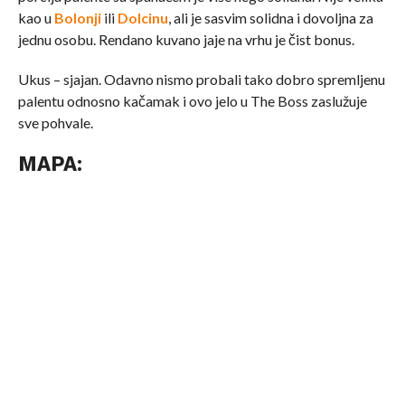
kao u
Bolonji
ili
Dolcinu
, ali je sasvim solidna i dovoljna za
jednu osobu. Rendano kuvano jaje na vrhu je čist bonus.
Ukus – sjajan. Odavno nismo probali tako dobro spremljenu
palentu odnosno kačamak i ovo jelo u The Boss zaslužuje
sve pohvale.
MAPA: