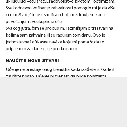
uključujući veću sreću, zadovoljstvo životom i optimizam.
Svakodnevno vežbanje zahvalnosti pomoglo mi je da više
cenim život, što je rezultiralo boljim zdravljem kao i
povećanjem sveukupne sreće.
Svakog jutra, čim se probudim, razmišljam o tri stvari na
kojima sam zahvalna ili se radujem tom danu. Ovo je
jednostavna i efikasna navika koja mi pomaže da se
pripremim za dan koji je preda mnom.
NAUČITE NOVE STVARI
Učenje ne prestaje onog trenutka kada izađete iz škole ili
završite posao. Učenje bi trebalo da bude konstanta
posebno za one koji rade u tehnološkim oblastima gde se
alati neprestano menjaju, a tehnologija uvek razvija. Ma, čak
i da nemate veze sa tehnološkim oblastima, radite na sebi.
Danas postoji milion kurseva, razmislite o tome šta vas
ispunjava, i krenite u osvajanje novog zanata!