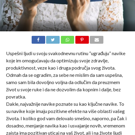
Uspešni ljudi u svoju svakodnevnu rutinu “ugrađuju” navike
koje im omogućavaju da optimizuju svoje zdravlje,
produktivnost, veze kao i druga područja svog života.
Odmah da se ogradim, za sebe ne mislim da sam uspešna,
samo sam bila dovoljno voljna da odlučim da preuzmem
život u svoje ruke i da ne dozvolim da kopnim i dalje, bez
povratka.
Dakle, najvažnije navike poznate su kao ključne navike. To
su navike koje imaju pozitivne efekte na više oblasti vašeg
života. I koliko god vam delovalo smešno, naporno, pa čak i
dosadno, menjanje navika kao i usvajanje novih, vremenom
zaista ima pozitivan uticaj na vaš život, ali i na živote ljudi