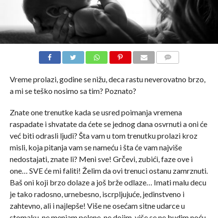
COMMENTS
Vreme prolazi, godine se nižu, deca rastu neverovatno brzo,
a mi se teško nosimo sa tim? Poznato?
Znate one trenutke kada se usred poimanja vremena
raspadate i shvatate da ćete se jednog dana osvrnuti a oni će
već biti odrasli ljudi? Šta vam u tom trenutku prolazi kroz
misli, koja pitanja vam se nameću i šta će vam najviše
nedostajati, znate li? Meni sve! Grčevi, zubići, faze ove i
one… SVE će mi faliti! Želim da ovi trenuci ostanu zamrznuti.
Baš oni koji brzo dolaze a još brže odlaze… Imati malu decu
je tako radosno, urnebesno, iscrpljujuće, jedinstveno i
zahtevno, ali i najlepše! Više ne osećam sitne udarce u
stomaku, ne menjam pelene, ne dojim, više se ne budim noću