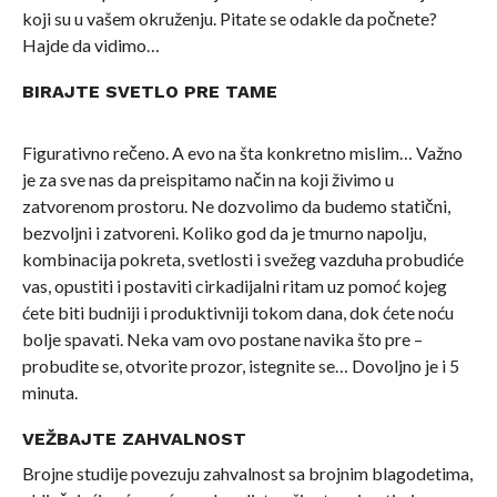
koji su u vašem okruženju. Pitate se odakle da počnete?
Hajde da vidimo…
BIRAJTE SVETLO PRE TAME
Figurativno rečeno. A evo na šta konkretno mislim… Važno
je za sve nas da preispitamo način na koji živimo u
zatvorenom prostoru. Ne dozvolimo da budemo statični,
bezvoljni i zatvoreni. Koliko god da je tmurno napolju,
kombinacija pokreta, svetlosti i svežeg vazduha probudiće
vas, opustiti i postaviti cirkadijalni ritam uz pomoć kojeg
ćete biti budniji i produktivniji tokom dana, dok ćete noću
bolje spavati. Neka vam ovo postane navika što pre –
probudite se, otvorite prozor, istegnite se… Dovoljno je i 5
minuta.
VEŽBAJTE ZAHVALNOST
Brojne studije povezuju zahvalnost sa brojnim blagodetima,