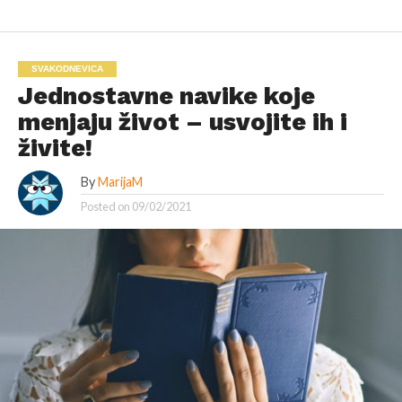
SVAKODNEVICA
Jednostavne navike koje
menjaju život – usvojite ih i
živite!
By
MarijaM
Posted on
09/02/2021