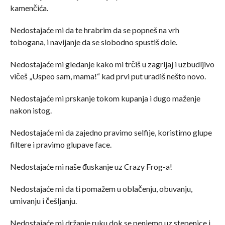
kamenčića.
Nedostajaće mi da te hrabrim da se popneš na vrh
tobogana, i navijanje da se slobodno spustiš dole.
Nedostajaće mi gledanje kako mi trčiš u zagrljaj i uzbudljivo
vičeš „Uspeo sam, mama!“ kad prvi put uradiš nešto novo.
Nedostajaće mi prskanje tokom kupanja i dugo maženje
nakon istog.
Nedostajaće mi da zajedno pravimo selfije, koristimo glupe
filtere i pravimo glupave face.
Nedostajaće mi naše đuskanje uz Crazy Frog-a!
Nedostajaće mi da ti pomažem u oblačenju, obuvanju,
umivanju i češljanju.
Nedostajaće mi držanje ruku dok se penjemo uz stepenice i