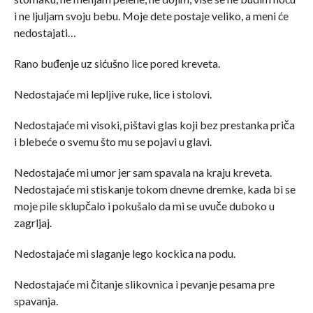
i ne ljuljam svoju bebu. Moje dete postaje veliko, a meni će
nedostajati…
Rano buđenje uz sićušno lice pored kreveta.
Nedostajaće mi lepljive ruke, lice i stolovi.
Nedostajaće mi visoki, pištavi glas koji bez prestanka priča
i blebeće o svemu što mu se pojavi u glavi.
Nedostajaće mi umor jer sam spavala na kraju kreveta.
Nedostajaće mi stiskanje tokom dnevne dremke, kada bi se
moje pile sklupčalo i pokušalo da mi se uvuče duboko u
zagrljaj.
Nedostajaće mi slaganje lego kockica na podu.
Nedostajaće mi čitanje slikovnica i pevanje pesama pre
spavanja.