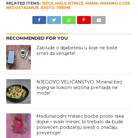
RELATED ITEMS:
DECA
,
MALE SITNICE
,
MAMA
,
MAMINO ĆOŠE
,
NEDOSTAJANJE
,
RASTU
,
VREME
RECOMMENDED FOR YOU
Zablude o dijabetesu u koje ne biste
smeli da verujete!
NJEGOVO VELIČANSTVO: Mineral bez
kojeg se tokom sezona prehlada ne
može!
Međunarodni mesec borbe protiv raka
dojke – svaki mesec bi trebalo da bude
posvećen podizanju svesti o značaju
prevencije!