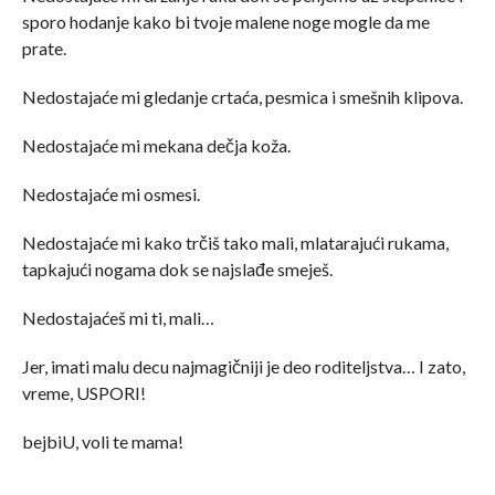
sporo hodanje kako bi tvoje malene noge mogle da me
prate.
Nedostajaće mi gledanje crtaća, pesmica i smešnih klipova.
Nedostajaće mi mekana dečja koža.
Nedostajaće mi osmesi.
Nedostajaće mi kako trčiš tako mali, mlatarajući rukama,
tapkajući nogama dok se najslađe smeješ.
Nedostajaćeš mi ti, mali…
Jer, imati malu decu najmagičniji je deo roditeljstva… I zato,
vreme, USPORI!
bejbiU, voli te mama!