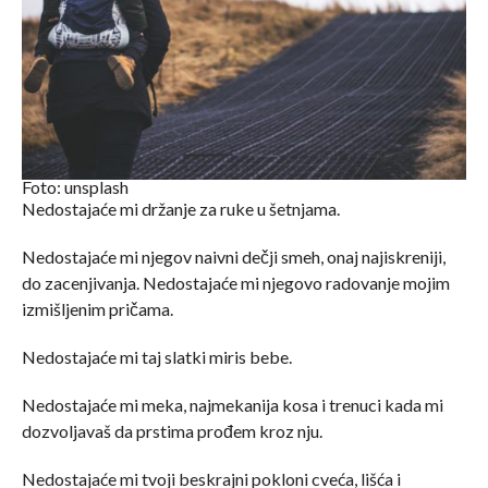
Foto: unsplash
Nedostajaće mi držanje za ruke u šetnjama.
Nedostajaće mi njegov naivni dečji smeh, onaj najiskreniji,
do zacenjivanja. Nedostajaće mi njegovo radovanje mojim
izmišljenim pričama.
Nedostajaće mi taj slatki miris bebe.
Nedostajaće mi meka, najmekanija kosa i trenuci kada mi
dozvoljavaš da prstima prođem kroz nju.
Nedostajaće mi tvoji beskrajni pokloni cveća, lišća i