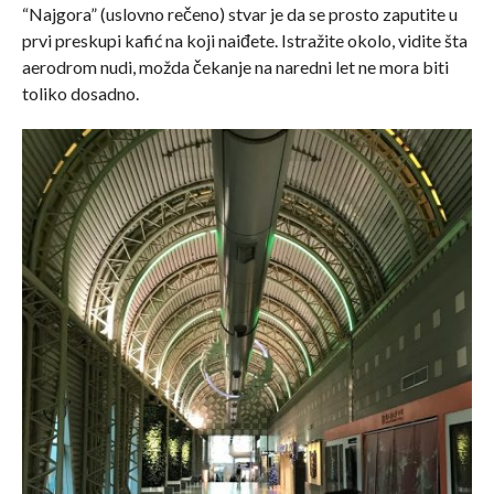
“Najgora” (uslovno rečeno) stvar je da se prosto zaputite u
prvi preskupi kafić na koji naiđete. Istražite okolo, vidite šta
aerodrom nudi, možda čekanje na naredni let ne mora biti
toliko dosadno.