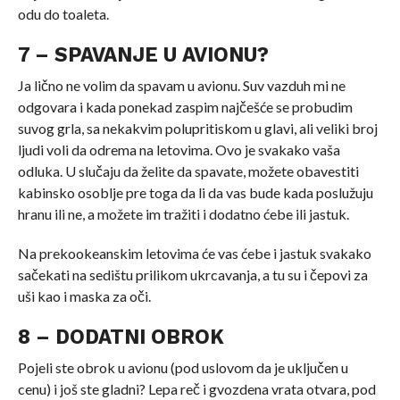
odu do toaleta.
7 – SPAVANJE U AVIONU?
Ja lično ne volim da spavam u avionu. Suv vazduh mi ne
odgovara i kada ponekad zaspim najčešće se probudim
suvog grla, sa nekakvim polupritiskom u glavi, ali veliki broj
ljudi voli da odrema na letovima. Ovo je svakako vaša
odluka. U slučaju da želite da spavate, možete obavestiti
kabinsko osoblje pre toga da li da vas bude kada poslužuju
hranu ili ne, a možete im tražiti i dodatno ćebe ili jastuk.
Na prekookeanskim letovima će vas ćebe i jastuk svakako
sačekati na sedištu prilikom ukrcavanja, a tu su i čepovi za
uši kao i maska za oči.
8 – DODATNI OBROK
Pojeli ste obrok u avionu (pod uslovom da je uključen u
cenu) i još ste gladni? Lepa reč i gvozdena vrata otvara, pod