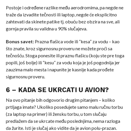
Postoje i određene razlike među aerodromima, pa negde ne
traže da izvadite tečnosti ili laptop, negde će eksplicitno
zahtevati da skinete patike tj. obuću bez obzira na sve, ali
gornja pravila su validna u 90% slučajeva.
Bonus savet:
Prazna flašica vode ili “kesa” za vodu – kao
što znate, kroz sigurnosnu proveru ne možete proći sa
tečnošću. Stoga ponesite ili praznu flašicu (koju ste pre toga
popili, još bolje) ili “kesu” za vodu koja je još pogodnija jer
zauzima malo mesta i napunite je kasnije kada prođete
sigurnosnu proveru.
6 – KADA
SE
UKRCATI
U
AVION
?
Na ovo pitanje bih odgovorio drugim pitanjem – koliko
prtljaga imate? Ukoliko posedujete samo malu ručnu torbu
(za laptop na primer) ili žensku torbu, u tom slučaju
predlažem da se ukrcate među poslednjima, nema razloga
da žurite. Isti je slučaj ako vidite da je avion polu-prazan.