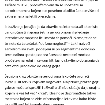
slušate muziku, predlažem vam da se upoznate sa
aerodromom na kojem ste, posebno ukoliko čekate više od
sat vremena na let ili presedanje.
Istraživanje je najbolje da obavite na internetu, ali ako niste
u mogućnosti i lagana šetnja aerodromom ili gledanje
interaktivne mape na licu mesta će pomoći. Nemojte da se
brinete da ćete šetati “do iznemoglosti” – čak i najveći
aerodromi na svetu podeljeni su po segmentima odnosno
terminalima i postoji dobra šansa da nećete ni moći da
prođete u naredni ili će vam biti jasno stavljeno do znanja da
ćete otići predaleko od vašeg gejta.
Šetnjom kroz okruženje aerodroma lako ćete pronaći
lokaciju ili servis koji vam odgovara. Na primer, prazan gejt
gde se možete ispružiti i uživati u tišini, u slučaju da je onaj na
kojem je vaš let već “krcat”. Idealno je da pronađete takvo
mesto na kojem se vide informacije o letovima kako biste
ispratili svoj let i eventualne promene.