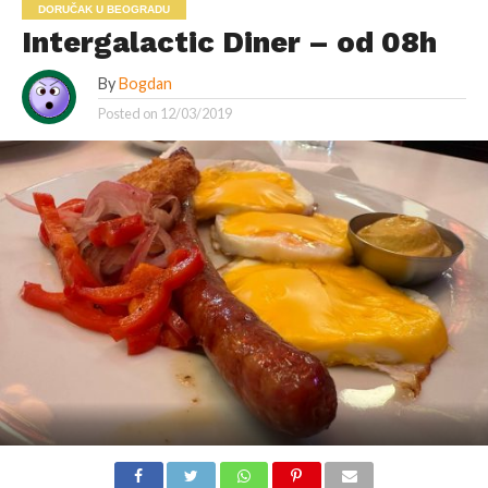
DORUČAK U BEOGRADU
Intergalactic Diner – od 08h
By
Bogdan
Posted on
12/03/2019