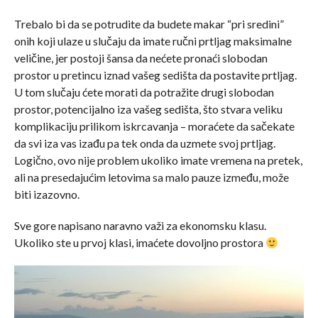
Trebalo bi da se potrudite da budete makar “pri sredini”
onih koji ulaze u slučaju da imate ručni prtljag maksimalne
veličine, jer postoji šansa da nećete pronaći slobodan
prostor u pretincu iznad vašeg sedišta da postavite prtljag.
U tom slučaju ćete morati da potražite drugi slobodan
prostor, potencijalno iza vašeg sedišta, što stvara veliku
komplikaciju prilikom iskrcavanja – moraćete da sačekate
da svi iza vas izađu pa tek onda da uzmete svoj prtljag.
Logično, ovo nije problem ukoliko imate vremena na pretek,
ali na presedajućim letovima sa malo pauze između, može
biti izazovno.
Sve gore napisano naravno važi za ekonomsku klasu.
Ukoliko ste u prvoj klasi, imaćete dovoljno prostora