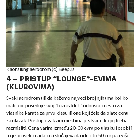
Kaohsiung aerodrom (c) Beep.rs
4 – PRISTUP “LOUNGE”-
EVIMA
(KLUBOVIMA)
Svaki aerodrom (ili da kažemo najveći broj njih) ma koliko
mali bio, poseduje svoj “biznis klub” odnosno mesto za
vlasnike karata za prvu klasu ili one koji žele da plate cenu
za ulazak. Pristup ovakvim mestima je stvar o kojoj treba
razmisliti. Cena varira između 20-30 evra po ulasku i osobi i
to je prosek, mada ima slučajeva da ide i do 50 eur pa i više.