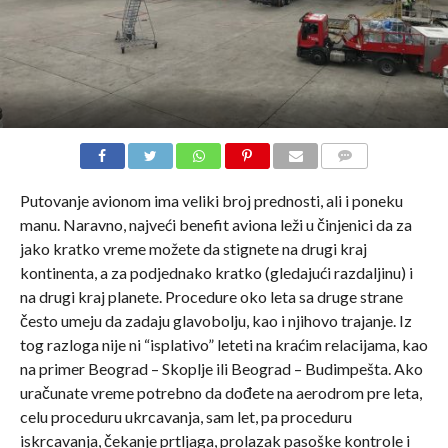
COMMENTS
Putovanje avionom ima veliki broj prednosti, ali i poneku
manu. Naravno, najveći benefit aviona leži u činjenici da za
jako kratko vreme možete da stignete na drugi kraj
kontinenta, a za podjednako kratko (gledajući razdaljinu) i
na drugi kraj planete. Procedure oko leta sa druge strane
često umeju da zadaju glavobolju, kao i njihovo trajanje. Iz
tog razloga nije ni “isplativo” leteti na kraćim relacijama, kao
na primer Beograd – Skoplje ili Beograd – Budimpešta. Ako
uračunate vreme potrebno da dođete na aerodrom pre leta,
celu proceduru ukrcavanja, sam let, pa proceduru
iskrcavanja, čekanje prtljaga, prolazak pasoške kontrole i