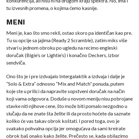
konkurencija, ali nisu ni na drugom kraju spektra. No, ima i
tu izvesnih promena, o kojima ćemo kasnije.
MENI
Meni je, kao što smo rekli, ostao skoro pa identičan kao pre.
Tu su opcije sa jajima (Ready 2 Scramble), zatim miks više
stvari u jednom obroku po ugledu na recimo engleski
doručak (Bigie’s or Lightie’s) i konačno Deckers, izbor
sendviča.
Ono što je i pre izdvajalo Intergalaktik a izdvaja i dalje je
“Solo & Extra” odnosno “Mix and Match” ponuda, putem
koje ste u prilici da napravite sopstveni doručak na način
koji vama odgovora. Doduše u novom meniju nisu pobrojane
stavke niti njihove cene, što može biti pomalo nezgodno u
slučaju da ne znate šta želite ili da prosto hoćete da saznate
koliko će vas takav obrok koštati. I pored toga, ovo je
svakako pohvalna opcija jer omogućava da sami kreirate
obrok baš onako kako želite. Prečesto se, kada obilazimo