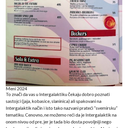
Meni 2024
To znači da vas u Intergalaktiku čekaju dobro poznati
sastojci (jaja, kobasice, slaninica) ali spakovani na
Intergalaktik način i isto tako nazvani prateći “svemirsku”
tematiku. Cenovno, ne možemo reći da je Intergalaktik na
onom nivou od pre, jer je tada bio dosta povoljniji nego