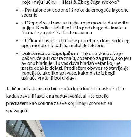
koje imaju “učkur” ili lastiš. Zbog čega sve ovo?
– Pantalone su udobne i široke da omoguće lagodno
sedenje.
– Džepovi sa strane su tu da u njih možete da stavite
knjigu, Kindle, slušalice ili šta god drugo da imate a
“nemate ga gde” kada ste u avionu.
– Učkur ili lastiš – eliminiše potrebu za kaišem kojeg
opet morate skidati na metal detektoru.
Dukserica sa kapuljačom
– lako se skida ako je
baš vruće, ali i dosta znači, posebno za glavu, ako je u
avionu hladnije ili u vas duva hladan vetar koji ne
znate odakle dolazi. Predlažem obavezno stavljanje
kapuljače ukoliko spavate, kako biste izbegli
ušinuće vrata ili bol u glavi.
Ja lično nikada nisam bio osoba koja koristi masku za lice
kada spava ili jastuk na naduvavanje, ali i te opcije
predlažem kao solidne za sve koji imaju problem sa
spavanjem.