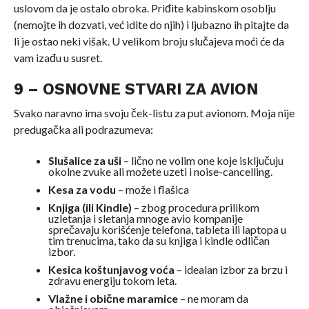
uslovom da je ostalo obroka. Priđite kabinskom osoblju
(nemojte ih dozvati, već idite do njih) i ljubazno ih pitajte da
li je ostao neki višak. U velikom broju slučajeva moći će da
vam izađu u susret.
9 – OSNOVNE STVARI ZA AVION
Svako naravno ima svoju ček-listu za put avionom. Moja nije
predugačka ali podrazumeva:
Slušalice za uši
– lično ne volim one koje isključuju
okolne zvuke ali možete uzeti i noise-cancelling.
Kesa za vodu
– može i flašica
Knjiga (ili Kindle)
– zbog procedura prilikom
uzletanja i sletanja mnoge avio kompanije
sprečavaju korišćenje telefona, tableta ili laptopa u
tim trenucima, tako da su knjiga i kindle odličan
izbor.
Kesica koštunjavog voća
– idealan izbor za brzu i
zdravu energiju tokom leta.
Vlažne i obične maramice
– ne moram da