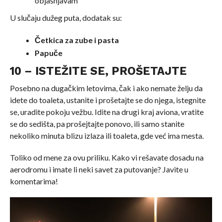
objašnjavam
U slučaju dužeg puta, dodatak su:
Četkica za zube i pasta
Papuče
10 – ISTEŽITE SE, PROŠETAJTE
Posebno na dugačkim letovima, čak i ako nemate želju da
idete do toaleta, ustanite i prošetajte se do njega, istegnite
se, uradite pokoju vežbu. Idite na drugi kraj aviona, vratite
se do sedišta, pa prošejtajte ponovo, ili samo stanite
nekoliko minuta blizu izlaza ili toaleta, gde već ima mesta.
Toliko od mene za ovu priliku. Kako vi rešavate dosadu na
aerodromu i imate li neki savet za putovanje? Javite u
komentarima!