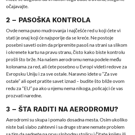
očajavajte.
2 – PASOŠKA KONTROLA
Ovde nema puno mudrovanja i najčešće red u koji ćete vi
stati je onaj koji će najsporije da se kreće. Ne postoje
posebni saveti osim da pripremite pasoš na strani sa slikom
i okrenete kartu na pravu stranu, čisto kako biste kontrolu
prošli što brže. Na našem aerodromu nema podele među
kolonama za red, ali ćete posebno u Evropi videti redove za
Evropsku Uniju i za sve ostale. Naravno idete u “Za sve
ostale” ali opet pratite savet iznad – budite što bliže ovom
redu za “EU” pa ako u njemu nema nikoga, policajci će vas
prozvati naredne.
3 – ŠTA RADITI NA AERODROMU?
Aerodromi su skupa i pomalo dosadna mesta. Osim ukoliko
niste baš slabo zahtevni i sa druge strane nemate problem
sa tim da sednete na prvu slobodnu stolicu i čitate knjigu ili