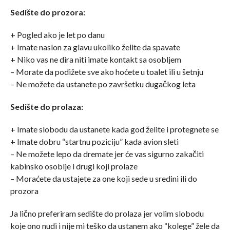
Sedište do prozora:
+ Pogled ako je let po danu
+ Imate naslon za glavu ukoliko želite da spavate
+ Niko vas ne dira niti imate kontakt sa osobljem
– Morate da podižete sve ako hoćete u toalet ili u šetnju
– Ne možete da ustanete po završetku dugačkog leta
Sedište do prolaza:
+ Imate slobodu da ustanete kada god želite i protegnete se
+ Imate dobru “startnu poziciju” kada avion sleti
– Ne možete lepo da dremate jer će vas sigurno zakačiti
kabinsko osoblje i drugi koji prolaze
– Moraćete da ustajete za one koji sede u sredini ili do
prozora
Ja lično preferiram sedište do prolaza jer volim slobodu
koje ono nudi i nije mi teško da ustanem ako “kolege” žele da