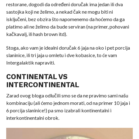
restorane, dogodi da određeni doručak ima jedan ili dva
sastojka koji ne želimo, a nekad čak ne mogu biti ni
isključeni, bez obzira što napomenemo da hoćemo da ga
platimo ali ne želimo da bude serviran (na primer, pohovani
kačkavalj, ili hash brown itd).
Stoga, ako vam je idealni doručak 6 jaja na oko i pet porcija
slaninice, ili tri jaja u omletu i dve kobasice, to će vam
Intergalaktik napraviti.
CONTINENTAL VS
INTERCONTINENTAL
Zarad ovog bloga odlučili smo se da ne pravimo sami našu
kombinaciju (ali ćemo jednom morati, od na primer 10 jaja i
6 porcija slaninice!) pa smo izabrali kontinentalni i
interkontinentalni obrok.