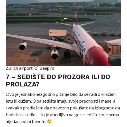
Zurich airport (c) Beep.rs
7 – SEDIŠTE
DO
PROZORA
ILI
DO
PROLAZA
?
Ovo je jednako nezgodno pitanje bilo da se radi o kraćem
letu ili dužem. Oba sedišta imaju svoje prednosti i mane, a
svakako predlažem da obavezno pokušate da izbegnete da
budete u sredini – to je ubedljivo najgore sedište koje nema
nijedan jedini benefit