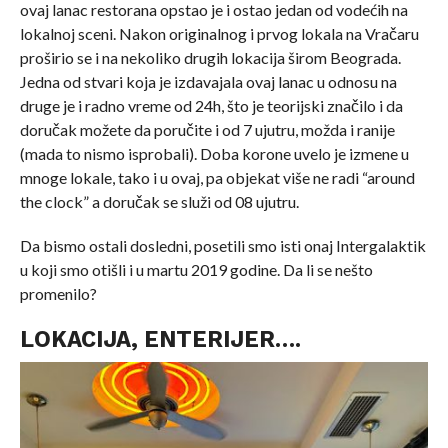
ovaj lanac restorana opstao je i ostao jedan od vodećih na
lokalnoj sceni. Nakon originalnog i prvog lokala na Vračaru
proširio se i na nekoliko drugih lokacija širom Beograda.
Jedna od stvari koja je izdavajala ovaj lanac u odnosu na
druge je i radno vreme od 24h, što je teorijski značilo i da
doručak možete da poručite i od 7 ujutru, možda i ranije
(mada to nismo isprobali). Doba korone uvelo je izmene u
mnoge lokale, tako i u ovaj, pa objekat više ne radi “around
the clock” a doručak se služi od 08 ujutru.
Da bismo ostali dosledni, posetili smo isti onaj Intergalaktik
u koji smo otišli i u martu 2019 godine. Da li se nešto
promenilo?
LOKACIJA, ENTERIJER….