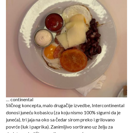
… continental
Sličnog koncepta, malo drugačije izvedbe, Intercontinental
donosi juneću kobasicu (za koju nismo 100% sigurni da je
juneća), tri jaja na oko sa čedar sirom preko i grilovano
povrće (luk i paprika). Zanimljivo sortirano uz želju za