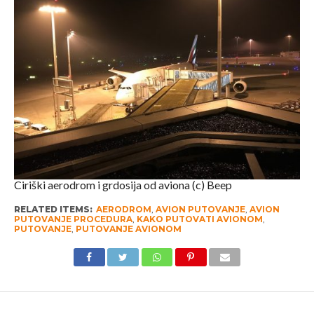
Ciriški aerodrom i grdosija od aviona (c) Beep
RELATED ITEMS:
AERODROM
,
AVION PUTOVANJE
,
AVION
PUTOVANJE PROCEDURA
,
KAKO PUTOVATI AVIONOM
,
PUTOVANJE
,
PUTOVANJE AVIONOM