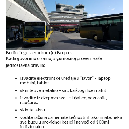
Berlin Tegel aerodrom (c) Beep.rs
Kada govorimo o samoj sigurnosnoj proveri, važe
jednostavna pravila:
izvadite elektronske uređaje u “lavor” – laptop,
mobilni, tablet..
skinite sve metalno – sat, kaiš, ogrlice i nakit
izvadite iz džepova sve – slušalice, novčanik,
naočare…
skinite jaknu
vodite računa da nemate tečnosti, ili ako imate, neka
sve budu u providnoj kesici i ne veći od 100ml
individualno.