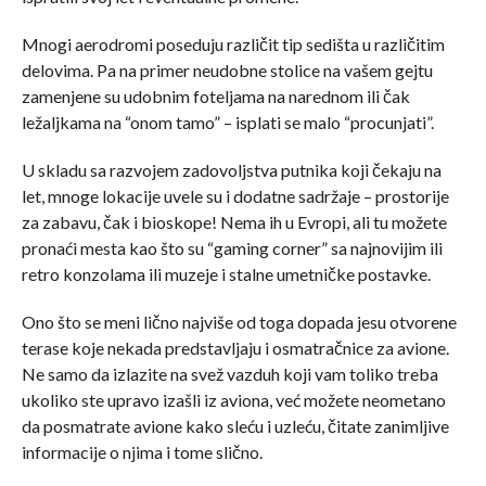
Mnogi aerodromi poseduju različit tip sedišta u različitim
delovima. Pa na primer neudobne stolice na vašem gejtu
zamenjene su udobnim foteljama na narednom ili čak
ležaljkama na “onom tamo” – isplati se malo “procunjati”.
U skladu sa razvojem zadovoljstva putnika koji čekaju na
let, mnoge lokacije uvele su i dodatne sadržaje – prostorije
za zabavu, čak i bioskope! Nema ih u Evropi, ali tu možete
pronaći mesta kao što su “gaming corner” sa najnovijim ili
retro konzolama ili muzeje i stalne umetničke postavke.
Ono što se meni lično najviše od toga dopada jesu otvorene
terase koje nekada predstavljaju i osmatračnice za avione.
Ne samo da izlazite na svež vazduh koji vam toliko treba
ukoliko ste upravo izašli iz aviona, već možete neometano
da posmatrate avione kako sleću i uzleću, čitate zanimljive
informacije o njima i tome slično.