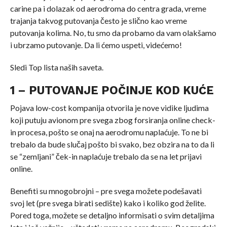
carine pa i dolazak od aerodroma do centra grada, vreme
trajanja takvog putovanja često je slično kao vreme
putovanja kolima. No, tu smo da probamo da vam olakšamo
i ubrzamo putovanje. Da li ćemo uspeti, videćemo!
Sledi Top lista naših saveta.
1 – PUTOVANJE POČINJE
KOD
KUĆE
Pojava low-cost kompanija otvorila je nove vidike ljudima
koji putuju avionom pre svega zbog forsiranja online check-
in procesa, pošto se onaj na aerodromu naplaćuje. To ne bi
trebalo da bude slučaj pošto bi svako, bez obzira na to da li
se “zemljani” ček-in naplaćuje trebalo da se na let prijavi
online.
Benefiti su mnogobrojni – pre svega možete podešavati
svoj let (pre svega birati sedište) kako i koliko god želite.
Pored toga, možete se detaljno informisati o svim detaljima