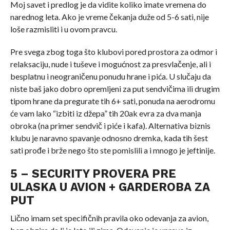
Moj savet i predlog je da vidite koliko imate vremena do
narednog leta. Ako je vreme čekanja duže od 5-6 sati, nije
loše razmisliti i u ovom pravcu.
Pre svega zbog toga što klubovi pored prostora za odmor i
relaksaciju, nude i tuševe i mogućnost za presvlačenje, ali i
besplatnu i neograničenu ponudu hrane i pića. U slučaju da
niste baš jako dobro opremljeni za put sendvičima ili drugim
tipom hrane da pregurate tih 6+ sati, ponuda na aerodromu
će vam lako “izbiti iz džepa” tih 20ak evra za dva manja
obroka (na primer sendvič i piće i kafa). Alternativa biznis
klubu je naravno spavanje odnosno dremka, kada tih šest
sati prođe i brže nego što ste pomislili a i mnogo je jeftinije.
5 – SECURITY PROVERA PRE
ULASKA U AVION + GARDEROBA ZA
PUT
Lično imam set specifičnih pravila oko odevanja za avion,