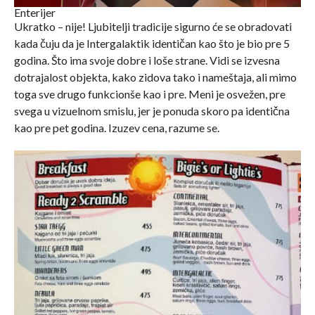
Enterijer
Ukratko – nije! Ljubitelji tradicije sigurno će se obradovati
kada čuju da je Intergalaktik identičan kao što je bio pre 5
godina. Što ima svoje dobre i loše strane. Vidi se izvesna
dotrajalost objekta, kako zidova tako i nameštaja, ali mimo
toga sve drugo funkcionše kao i pre. Meni je osvežen, pre
svega u vizuelnom smislu, jer je ponuda skoro pa identična
kao pre pet godina. Izuzev cena, razume se.