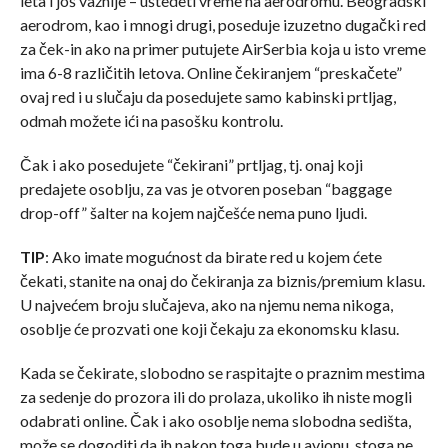
leta i još važnije – uštedeti vreme na aerodromu. Beogradski
aerodrom, kao i mnogi drugi, poseduje izuzetno dugački red
za ček-in ako na primer putujete AirSerbia koja u isto vreme
ima 6-8 različitih letova. Online čekiranjem “preskačete”
ovaj red i u slučaju da posedujete samo kabinski prtljag,
odmah možete ići na pasošku kontrolu.
Čak i ako posedujete “čekirani” prtljag, tj. onaj koji
predajete osoblju, za vas je otvoren poseban “baggage
drop-off” šalter na kojem najčešće nema puno ljudi.
TIP
: Ako imate mogućnost da birate red u kojem ćete
čekati, stanite na onaj do čekiranja za biznis/premium klasu.
U najvećem broju slučajeva, ako na njemu nema nikoga,
osoblje će prozvati one koji čekaju za ekonomsku klasu.
Kada se čekirate, slobodno se raspitajte o praznim mestima
za sedenje do prozora ili do prolaza, ukoliko ih niste mogli
odabrati online. Čak i ako osoblje nema slobodna sedišta,
može se dogoditi da ih nakon toga bude u avionu, stoga ne