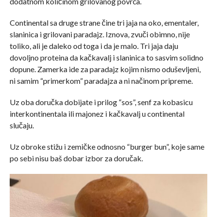
dodatnom količinom grilovanog povrća.
Continental sa druge strane čine tri jaja na oko, ementaler,
slaninica i grilovani paradajz. Iznova, zvuči obimno, nije
toliko, ali je daleko od toga i da je malo. Tri jaja daju
dovoljno proteina da kačkavalj i slaninica to sasvim solidno
dopune. Zamerka ide za paradajz kojim nismo oduševljeni,
ni samim “primerkom” paradajza a ni načinom pripreme.
Uz oba doručka dobijate i prilog “sos”, senf za kobasicu
interkontinentala ili majonez i kačkavalj u continental
slučaju.
Uz obroke stižu i zemičke odnosno “burger bun”, koje same
po sebi nisu baš dobar izbor za doručak.