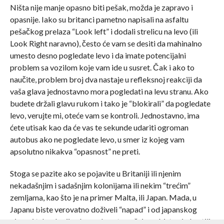
Ništa nije manje opasno biti pešak, možda je zapravo i
opasnije. Iako su britanci pametno napisali na asfaltu
pešačkog prelaza “Look left” i dodali strelicu na levo (ili
Look Right naravno), često će vam se desiti da mahinalno
umesto desno pogledate levo i da imate potencijalni
problem sa vozilom koje vam ide u susret. Čak i ako to
naučite, problem broj dva nastaje u refleksnoj reakciji da
vaša glava jednostavno mora pogledati na levu stranu. Ako
budete držali glavu rukom i tako je “blokirali” da pogledate
levo, verujte mi, oteće vam se kontroli. Jednostavno, ima
ćete utisak kao da će vas te sekunde udariti ogroman
autobus ako ne pogledate levo, u smer iz kojeg vam
apsolutno nikakva “opasnost” ne preti.
Stoga se pazite ako se pojavite u Britaniji ili njenim
nekadašnjim i sadašnjim kolonijama ili nekim “trećim”
zemljama, kao što je na primer Malta, ili Japan. Mada, u
Japanu biste verovatno doživeli “napad” i od japanskog
pisma i tehnologije, da na obrnutu vožnju ne biste ni obratili