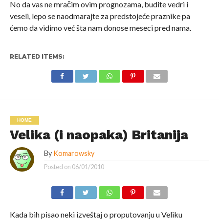
No da vas ne mračim ovim prognozama, budite vedri i
veseli, lepo se naodmarajte za predstojeće praznike pa
ćemo da vidimo već šta nam donose meseci pred nama.
RELATED ITEMS:
HOME
Velika (i naopaka) Britanija
By
Komarowsky
Posted on
06/01/2010
Kada bih pisao neki izveštaj o proputovanju u Veliku