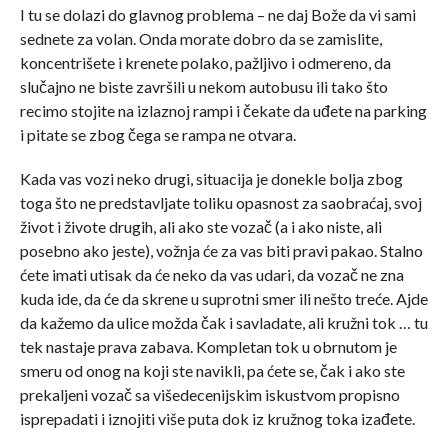
I tu se dolazi do glavnog problema – ne daj Bože da vi sami
sednete za volan. Onda morate dobro da se zamislite,
koncentrišete i krenete polako, pažljivo i odmereno, da
slučajno ne biste završili u nekom autobusu ili tako što
recimo stojite na izlaznoj rampi i čekate da uđete na parking
i pitate se zbog čega se rampa ne otvara.
Kada vas vozi neko drugi, situacija je donekle bolja zbog
toga što ne predstavljate toliku opasnost za saobraćaj, svoj
život i živote drugih, ali ako ste vozač (a i ako niste, ali
posebno ako jeste), vožnja će za vas biti pravi pakao. Stalno
ćete imati utisak da će neko da vas udari, da vozač ne zna
kuda ide, da će da skrene u suprotni smer ili nešto treće. Ajde
da kažemo da ulice možda čak i savladate, ali kružni tok … tu
tek nastaje prava zabava. Kompletan tok u obrnutom je
smeru od onog na koji ste navikli, pa ćete se, čak i ako ste
prekaljeni vozač sa višedecenijskim iskustvom propisno
isprepadati i iznojiti više puta dok iz kružnog toka izađete.