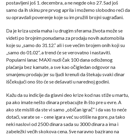
postavljeni još 1. decembra, a ne negde oko 27. Sad još
samo da ih skinu pre prvog aprila i možemo slobodno reći da
su opravdali poverenje koje su im pružili brojni sugrađani.
Da je kriza uzela maha i u drugim sferama života može se
videti po brojnim ponudama za prodaju novih automobila
koje su „samo do 31.12.“ ali i sve većim brojem onih koji su
„samo do 01.02“, a trend će se verovatno i nastaviti.
Popularni lanac MAXI nudi čak 100 dana odloženog
plaćanja bez kamate, a sve kao očigledan odgovor na
smanjenu prodaju jer su ljudi krenuli da štekaju svaki dinar
iščekujući ono što će se dešavati u narednoj godini.
Kažu da su indicije da glavni deo krize kod nas stiže u martu,
pa ako imate nešto dinara prebacujte ih što pre u evre. A
ako ste mislili da ste vi samo „običan igrač“ i da vas to neće
dotaći, varate se – cene igara već su otišle na gore, pa tako
neki naslovi od 2500 dinara sada su 3000 dinara a ima i
zabeležki većih skokova cena. Sve naravno bazirano na