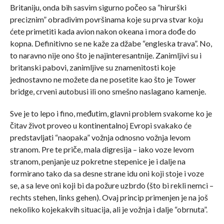
Britaniju, onda bih sasvim sigurno počeo sa “hirurški
preciznim” obradivim površinama koje su prva stvar koju
ćete primetiti kada avion nakon okeana i mora dođe do
kopna. Definitivno se ne kaže za džabe “engleska trava”. No,
to naravno nije ono što je najinteresantnije. Zanimljivi su i
britanski pabovi, zanimljive su znamenitosti koje
jednostavno ne možete da ne posetite kao što je Tower
bridge, crveni autobusi ili ono smešno naslagano kamenje.
Sve je to lepo i fino, međutim, glavni problem svakome ko je
čitav život proveo u kontinentalnoj Evropi svakako će
predstavljati “naopaka” vožnja odnosno vožnja levom
stranom. Pre te priče, mala digresija – iako voze levom
stranom, penjanje uz pokretne stepenice je i dalje na
formirano tako da sa desne strane idu oni koji stoje i voze
se, a sa leve oni koji bi da požure uzbrdo (što bi rekli nemci –
rechts stehen, links gehen). Ovaj princip primenjen je na još
nekoliko kojekakvih situacija, ali je vožnja i dalje “obrnuta”.