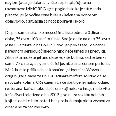
naglom jačanju dolara. I vi što se pretplaćujete na
raznorazne MMORPG igre, pogledajte koje cifre sada
plaćate, jer je većina cena bila usklađena sa odnosom
dolar/evro, a situacija se neće popraviti skoro.
Do pre samo nekoliko meseci imali ste odnos 50 dinara
dolar, 75 evro, 100 i nešto funta. Sad je dolar na oko 75, evro
je na 85 a funta je na 86-87. Dovoljan pokazatelj da cene u
narednom periodu očigledno niko neće umeti da predvidi.
Ako ništa možete jeftino da se vozite kolima, sad je benzin
samo 77 dinara, a sigurno će ići još niže u narednom periodu.
Možda je to prilika da se konačno „skinete“ sa WoWa i
drugih igara, sada za tih 1500 dinara možete solidno da se
navozate kolima. Očekujem i da će pasti cene maloprodaje,
restorana, kafića, tako da će oni koji nekako imaju malo više
keša živeti relativno ok u 2009. godini, za razliku od onih
koji će, daleko bilo, ostati bez posla ili imaju platu vezanu za
dinar a ne za recimo evro.