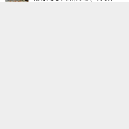
BEOGRAD
Ultimatum – od 08:30h (Vračar)
HOME
Fondacija Esports World Cup i
Lenovo™ udružuju snage kako bi
podržali novu generaciju esports
šampiona
BEOGRAD
JU NESBE GOST PRVOG
BEOGRADSKOG THRILLERFESTA