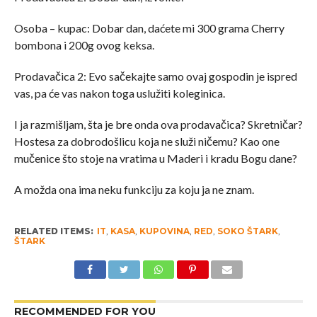
Osoba – kupac: Dobar dan, daćete mi 300 grama Cherry
bombona i 200g ovog keksa.
Prodavačica 2: Evo sačekajte samo ovaj gospodin je ispred
vas, pa će vas nakon toga uslužiti koleginica.
I ja razmišljam, šta je bre onda ova prodavačica? Skretničar?
Hostesa za dobrodošlicu koja ne služi ničemu? Kao one
mučenice što stoje na vratima u Maderi i kradu Bogu dane?
A možda ona ima neku funkciju za koju ja ne znam.
RELATED ITEMS:
IT
,
KASA
,
KUPOVINA
,
RED
,
SOKO ŠTARK
,
ŠTARK
RECOMMENDED FOR YOU