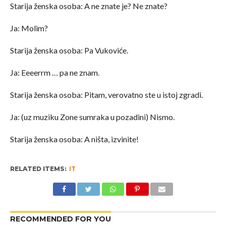
Starija ženska osoba: A ne znate je? Ne znate?
Ja: Molim?
Starija ženska osoba: Pa Vukoviće.
Ja: Eeeerrm … pa ne znam.
Starija ženska osoba: Pitam, verovatno ste u istoj zgradi.
Ja: (uz muziku Zone sumraka u pozadini) Nismo.
Starija ženska osoba: A ništa, izvinite!
RELATED ITEMS:
IT
RECOMMENDED FOR YOU