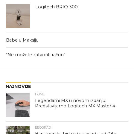
Logitech BRIO 300
Babe u Maksiju
“Ne možete zatvoriti račun”
NAJNOVIJE
HOME
Legendarni MX u novom izdanju:
Predstavljamo Logitech MX Master 4
BEOGRAD
Baristocratia bistro (bulevar) – od 08h