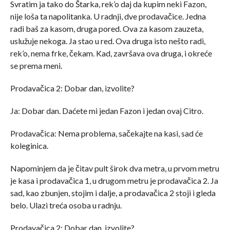
Svratim ja tako do Štarka, rek’o daj da kupim neki Fazon,
nije loša ta napolitanka. U radnji, dve prodavačice. Jedna
radi baš za kasom, druga pored. Ova za kasom zauzeta,
uslužuje nekoga. Ja stao u red. Ova druga isto nešto radi,
rek’o, nema frke, čekam. Kad, završava ova druga, i okreće
se prema meni.
Prodavačica 2: Dobar dan, izvolite?
Ja: Dobar dan. Daćete mi jedan Fazon i jedan ovaj Citro.
Prodavačica: Nema problema, sačekajte na kasi, sad će
koleginica.
Napominjem da je čitav pult širok dva metra, u prvom metru
je kasa i prodavačica 1, u drugom metru je prodavačica 2. Ja
sad, kao zbunjen, stojim i dalje, a prodavačica 2 stoji i gleda
belo. Ulazi treća osoba u radnju.
Prodavačica 2: Dobar dan, izvolite?