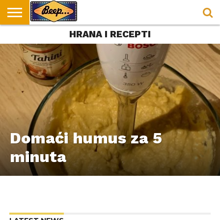
HRANA I RECEPTI
HOME
DORUČAK
SVAKODNEVICA
ENTERTAINMENT
LOKACIJE
HRANA I
NEPUSACKI
U
ZA
RECEPTI
LOKALI
BEOGRADU
DORUČAK
Domaći humus za 5
minuta