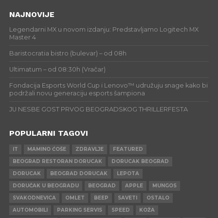
NAJNOVIJE
Legendarni MX u novom izdanju: Predstavljamo Logitech MX
Master 4
Baristocratia bistro (bulevar) – od 08h
Ultimatum – od 08:30h (Vračar)
Fondacija Esports World Cup i Lenovo™ udružuju snage kako bi
podržali novu generaciju esports šampiona
JU NESBE GOST PRVOG BEOGRADSKOG THRILLERFESTA
POPULARNI TAGOVI
IT
MAMINO ĆOŠE
ZDRAVLJE
FEATURED
BEOGRAD RESTORAN DORUCAK
DORUCAK BEOGRAD
DORUCAK
BEOGRAD DORUCAK
LEPOTA
DORUČAK U BEOGRADU
BEOGRAD
APPLE
MUNGOS
SVAKODNEVICA
OMLET
BEEP
SAVETI
OSTALO
AUTOMOBILI
PARKING SERVIS
SPEED
KOŽA