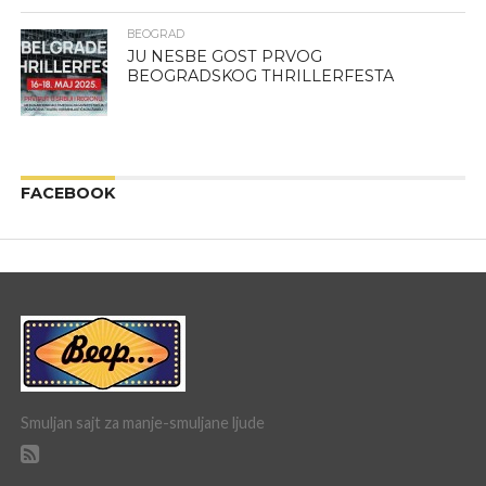
BEOGRAD
JU NESBE GOST PRVOG
BEOGRADSKOG THRILLERFESTA
FACEBOOK
Smuljan sajt za manje-smuljane ljude