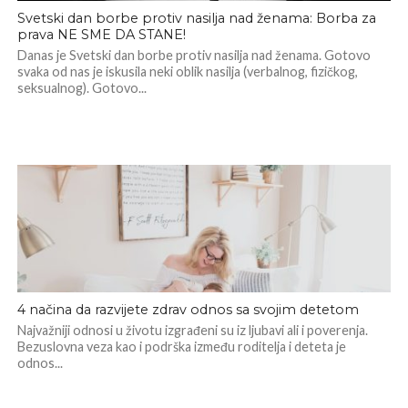
Svetski dan borbe protiv nasilja nad ženama: Borba za
prava NE SME DA STANE!
Danas je Svetski dan borbe protiv nasilja nad ženama. Gotovo
svaka od nas je iskusila neki oblik nasilja (verbalnog, fizičkog,
seksualnog). Gotovo...
4 načina da razvijete zdrav odnos sa svojim detetom
Najvažniji odnosi u životu izgrađeni su iz ljubavi ali i poverenja.
Bezuslovna veza kao i podrška između roditelja i deteta je
odnos...