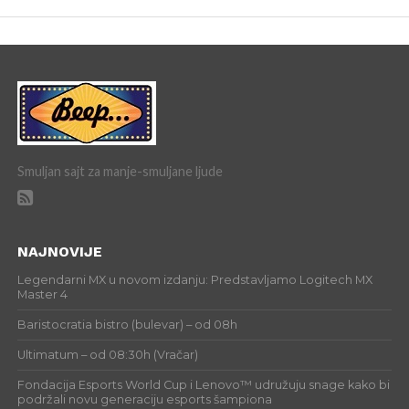
Smuljan sajt za manje-smuljane ljude
NAJNOVIJE
Legendarni MX u novom izdanju: Predstavljamo Logitech MX
Master 4
Baristocratia bistro (bulevar) – od 08h
Ultimatum – od 08:30h (Vračar)
Fondacija Esports World Cup i Lenovo™ udružuju snage kako bi
podržali novu generaciju esports šampiona