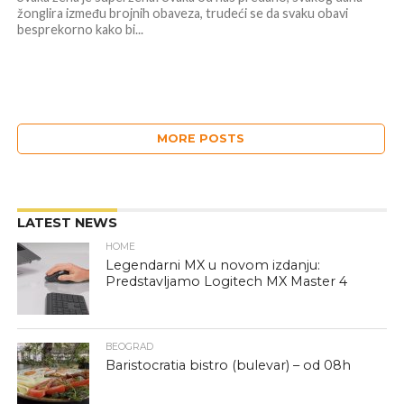
žonglira između brojnih obaveza, trudeći se da svaku obavi
besprekorno kako bi...
MORE POSTS
LATEST NEWS
HOME
Legendarni MX u novom izdanju:
Predstavljamo Logitech MX Master 4
BEOGRAD
Baristocratia bistro (bulevar) – od 08h