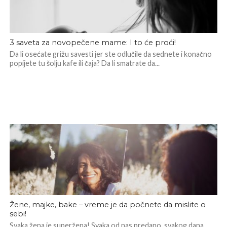
3 saveta za novopečene mame: I to će proći!
Da li osećate grižu savesti jer ste odlučile da sednete i konačno
popijete tu šolju kafe ili čaja? Da li smatrate da...
Žene, majke, bake – vreme je da počnete da mislite o
sebi!
Svaka žena je superžena! Svaka od nas predano, svakog dana