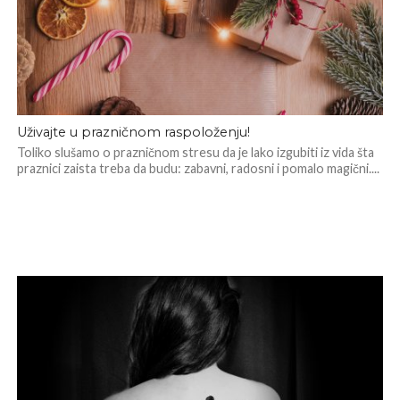
Uživajte u prazničnom raspoloženju!
Toliko slušamo o prazničnom stresu da je lako izgubiti iz vida šta
praznici zaista treba da budu: zabavni, radosni i pomalo magični....