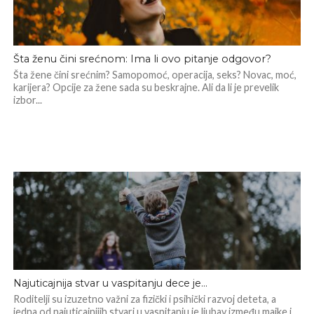
Šta ženu čini srećnom: Ima li ovo pitanje odgovor?
Šta žene čini srećnim? Samopomoć, operacija, seks? Novac, moć,
karijera? Opcije za žene sada su beskrajne. Ali da li je prevelik
izbor...
Najuticajnija stvar u vaspitanju dece je…
Roditelji su izuzetno važni za fizički i psihički razvoj deteta, a
jedna od najuticajnijih stvari u vaspitanju je ljubav između majke i...