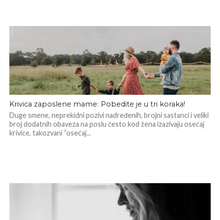
Krivica zaposlene mame: Pobedite je u tri koraka!
Duge smene, neprekidni pozivi nadređenih, brojni sastanci i veliki
broj dodatnih obaveza na poslu često kod žena izazivaju osećaj
krivice, takozvani “osećaj...