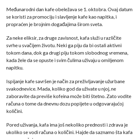
Međunarodni dan kafe obeležava se 1. oktobra. Ovaj datum
se koristi za promociju i slavljenje kafe kao napitka, i
propraćen je brojnim događajima širom sveta.
Za neke eliksir, za druge zavisnost, kafa služi u različite
svrhe u svačijem životu. Neki ga piju da bi ostali aktivni
tokom dana, dok ga drugi piju tokom slobodnog vremena,
kada žele da se opuste i svim čulima uživaju u omiljenom
napitku.
Ispijanje kafe savršen je način za preživljavanje užurbane
svakodnevice. Mada, koliko god da uživate u njoj, ne
zaboravite da previše kofeina može biti štetno. Zato vodite
računa o tome da dnevnu dozu popijete u odgovarajućoj
količini.
Pored uživanja, kafa ima još nekoliko prednosti i zdrava je
ukoliko se vodi računa o količini. Hajde da saznamo šta kafa