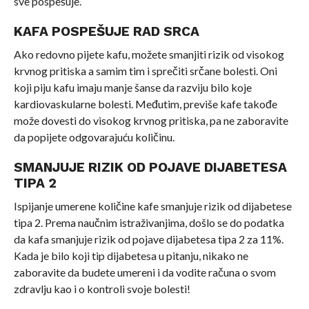
sve pospešuje.
KAFA POSPEŠUJE RAD SRCA
Ako redovno pijete kafu, možete smanjiti rizik od visokog
krvnog pritiska a samim tim i sprečiti srčane bolesti. Oni
koji piju kafu imaju manje šanse da razviju bilo koje
kardiovaskularne bolesti. Međutim, previše kafe takođe
može dovesti do visokog krvnog pritiska, pa ne zaboravite
da popijete odgovarajuću količinu.
SMANJUJE RIZIK OD POJAVE DIJABETESA
TIPA 2
Ispijanje umerene količine kafe smanjuje rizik od dijabetese
tipa 2. Prema naučnim istraživanjima, došlo se do podatka
da kafa smanjuje rizik od pojave dijabetesa tipa 2 za 11%.
Kada je bilo koji tip dijabetesa u pitanju, nikako ne
zaboravite da budete umereni i da vodite računa o svom
zdravlju kao i o kontroli svoje bolesti!