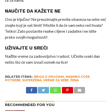
će za vama.
NAUČITE DA KAŽETE NE
Ovo je ključno! Ne preuzimajte previše obaveza na sebe već
znajte koji je vaš limit! Mislite li da će vam neko reći hvala?
Teško! Zato postavite realne ciljeve i zadatke i ne idite
preko svojih mogućnosti!
UŽIVAJTE U SREĆI
Nađite vreme za zadovoljstvo i radost. Učinite svaki dan
nešto što će vam izvući osmeh na lice!
RELATED ITEMS:
BRIGA O DRUGIMA
,
MAMINO ĆOŠE
,
POTREBE
,
SUPERŽENA
,
VREME ZA SEBE
,
ŽENA
RECOMMENDED FOR YOU