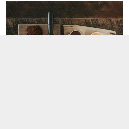
Foto: Unsplash
KAFA JE DOBAR SAVEZNIK U BORBI PROTIV
DEPRESIJE
Poznato je da kafa smanjuje efekat mentalne depresije. Oko
2-3 šoljice kafe mogu poboljšati vaše raspoloženje i održati
vas aktivnim. Kafa ima pozitivan sporedni efekat na mozak
koji igra vitalnu ulogu u borbi protiv depresije. Međutim,