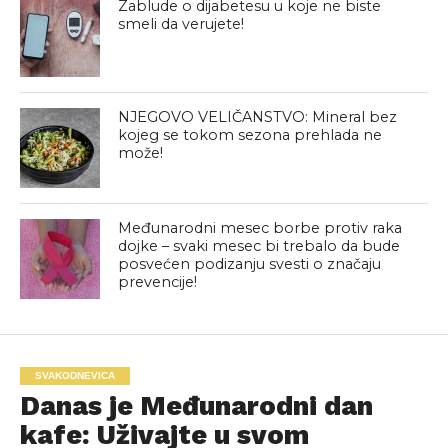
Zablude o dijabetesu u koje ne biste
smeli da verujete!
NJEGOVO VELIČANSTVO: Mineral bez
kojeg se tokom sezona prehlada ne
može!
Međunarodni mesec borbe protiv raka
dojke – svaki mesec bi trebalo da bude
posvećen podizanju svesti o značaju
prevencije!
SVAKODNEVICA
Danas je Međunarodni dan
kafe: Uživajte u svom