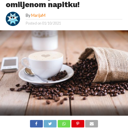
omiljenom napitku!
By
MarijaM
Posted on
01/10/2021