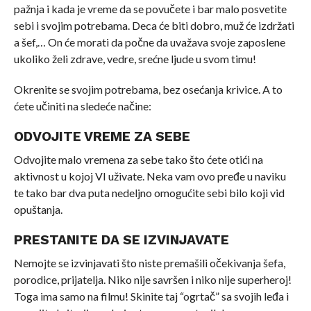
pažnja i kada je vreme da se povučete i bar malo posvetite
sebi i svojim potrebama. Deca će biti dobro, muž će izdržati
a šef,… On će morati da počne da uvažava svoje zaposlene
ukoliko želi zdrave, vedre, srećne ljude u svom timu!
Okrenite se svojim potrebama, bez osećanja krivice. A to
ćete učiniti na sledeće načine:
ODVOJITE VREME ZA SEBE
Odvojite malo vremena za sebe tako što ćete otići na
aktivnost u kojoj VI uživate. Neka vam ovo pređe u naviku
te tako bar dva puta nedeljno omogućite sebi bilo koji vid
opuštanja.
PRESTANITE DA SE IZVINJAVATE
Nemojte se izvinjavati što niste premašili očekivanja šefa,
porodice, prijatelja. Niko nije savršen i niko nije superheroj!
Toga ima samo na filmu! Skinite taj “ogrtač” sa svojih leđa i