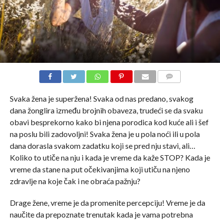
COMMENTS
Svaka žena je superžena! Svaka od nas predano, svakog
dana žonglira između brojnih obaveza, trudeći se da svaku
obavi besprekorno kako bi njena porodica kod kuće ali i šef
na poslu bili zadovoljni! Svaka žena je u pola noći ili u pola
dana dorasla svakom zadatku koji se pred nju stavi, ali…
Koliko to utiče na nju i kada je vreme da kaže STOP? Kada je
vreme da stane na put očekivanjima koji utiču na njeno
zdravlje na koje čak i ne obraća pažnju?
Drage žene, vreme je da promenite percepciju! Vreme je da
naučite da prepoznate trenutak kada je vama potrebna