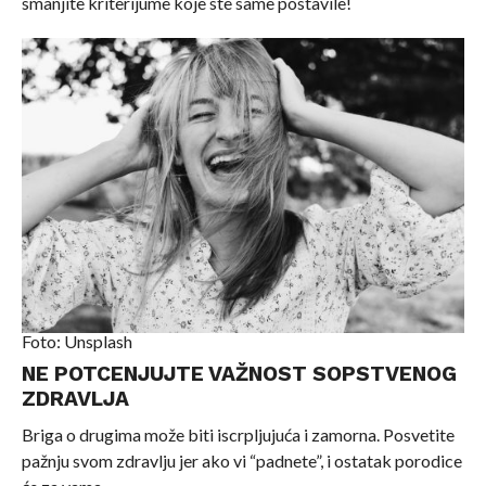
smanjite kriterijume koje ste same postavile!
Foto: Unsplash
NE POTCENJUJTE VAŽNOST SOPSTVENOG
ZDRAVLJA
Briga o drugima može biti iscrpljujuća i zamorna. Posvetite
pažnju svom zdravlju jer ako vi “padnete”, i ostatak porodice