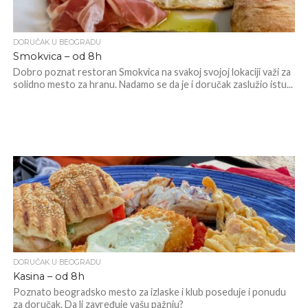
DORUČAK U BEOGRADU
Smokvica – od 8h
Dobro poznat restoran Smokvica na svakoj svojoj lokaciji važi za
solidno mesto za hranu. Nadamo se da je i doručak zaslužio istu...
DORUČAK U BEOGRADU
Kasina – od 8h
Poznato beogradsko mesto za izlaske i klub poseduje i ponudu
za doručak. Da li zavređuje vašu pažnju?