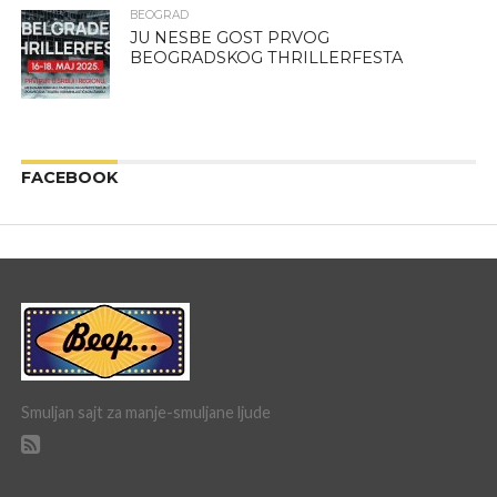
BEOGRAD
JU NESBE GOST PRVOG
BEOGRADSKOG THRILLERFESTA
FACEBOOK
Smuljan sajt za manje-smuljane ljude