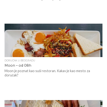
DORUČAK U BEOGRADU
Moon – od 08h
Moon je poznat kao suši restoran. Kakav je kao mesto za
doručak?