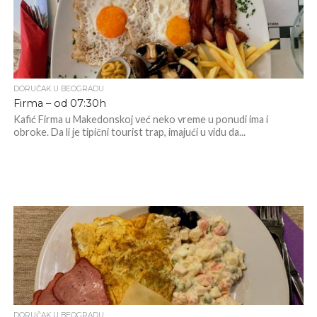
DORUČAK U BEOGRADU
Firma – od 07:30h
Kafić Firma u Makedonskoj već neko vreme u ponudi ima i
obroke. Da li je tipični tourist trap, imajući u vidu da...
DORUČAK U BEOGRADU