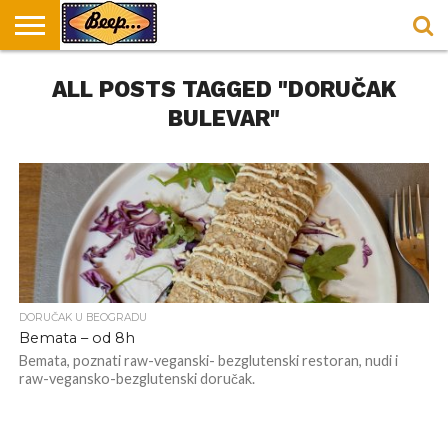
HOME
ALL POSTS TAGGED "DORUČAK
DORUČAK
SVAKODNEVICA
ENTERTAINMENT
LOKACIJE
HRANA I
NEPUSACKI
U
ZA
RECEPTI
LOKALI
BEOGRADU
DORUČAK
BULEVAR"
DORUČAK U BEOGRADU
Bemata – od 8h
Bemata, poznati raw-veganski- bezglutenski restoran, nudi i
raw-vegansko-bezglutenski doručak.