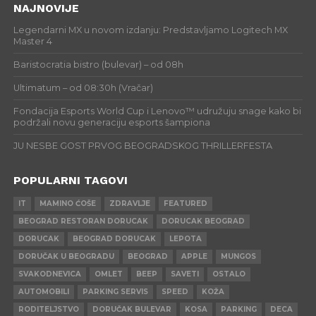
NAJNOVIJE
Legendarni MX u novom izdanju: Predstavljamo Logitech MX
Master 4
Baristocratia bistro (bulevar) – od 08h
Ultimatum – od 08:30h (Vračar)
Fondacija Esports World Cup i Lenovo™ udružuju snage kako bi
podržali novu generaciju esports šampiona
JU NESBE GOST PRVOG BEOGRADSKOG THRILLERFESTA
POPULARNI TAGOVI
IT
MAMINO ĆOŠE
ZDRAVLJE
FEATURED
BEOGRAD RESTORAN DORUCAK
DORUCAK BEOGRAD
DORUCAK
BEOGRAD DORUCAK
LEPOTA
DORUČAK U BEOGRADU
BEOGRAD
APPLE
MUNGOS
SVAKODNEVICA
OMLET
BEEP
SAVETI
OSTALO
AUTOMOBILI
PARKING SERVIS
SPEED
KOŽA
RODITELJSTVO
DORUČAK BULEVAR
KOSA
PARKING
DECA