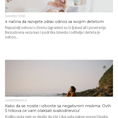
MAMINO ĆOŠE
4 načina da razvijete zdrav odnos sa svojim detetom
Najvažniji odnosi u životu izgrađeni su iz ljubavi ali i poverenja.
Bezuslovna veza kao i podrška između roditelja i deteta je
odnos...
SVAKODNEVICA
Kako da se nosite i izborite sa negativnim mislima: Ovih
5 trikova će vam olakšati svakodnevicu!
Koliko puta vam se desilo da ste i dva sata nakon ponoći budni,