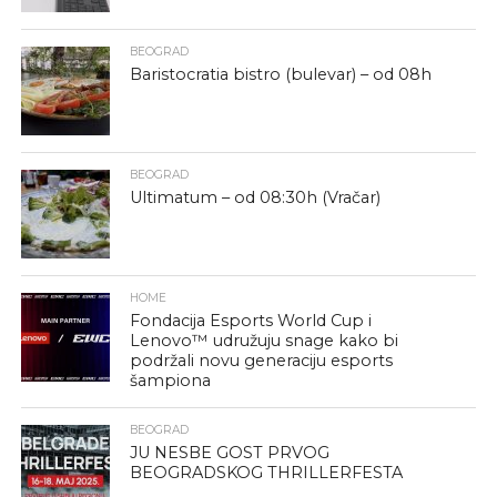
BEOGRAD
Baristocratia bistro (bulevar) – od 08h
BEOGRAD
Ultimatum – od 08:30h (Vračar)
HOME
Fondacija Esports World Cup i
Lenovo™ udružuju snage kako bi
podržali novu generaciju esports
šampiona
BEOGRAD
JU NESBE GOST PRVOG
BEOGRADSKOG THRILLERFESTA