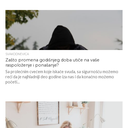
SVAKODNEVICA
Zašto promena godišnjeg doba utiče na vaše
raspoloženje i ponašanje?
Sa prolećnim cvećem koje iskače svuda, sa sigurnošću možemo
reći da je najhladniji deo godine iza nas i da konačno možemo
početi...