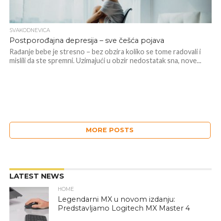
SVAKODNEVICA
Postporođajna depresija – sve češća pojava
Rađanje bebe je stresno – bez obzira koliko se tome radovali i
mislili da ste spremni. Uzimajući u obzir nedostatak sna, nove...
MORE POSTS
LATEST NEWS
HOME
Legendarni MX u novom izdanju:
Predstavljamo Logitech MX Master 4