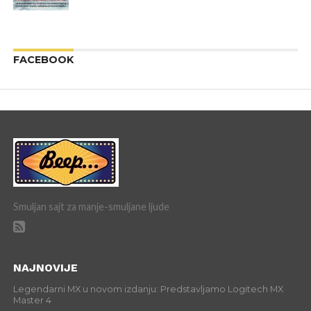
FACEBOOK
Smuljan sajt za manje-smuljane ljude
NAJNOVIJE
Legendarni MX u novom izdanju: Predstavljamo Logitech MX
Master 4