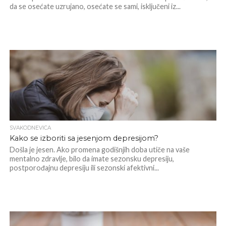
da se osećate uzrujano, osećate se sami, isključeni iz...
SVAKODNEVICA
Kako se izboriti sa jesenjom depresijom?
Došla je jesen. Ako promena godišnjih doba utiče na vaše
mentalno zdravlje, bilo da imate sezonsku depresiju,
postporođajnu depresiju ili sezonski afektivni...