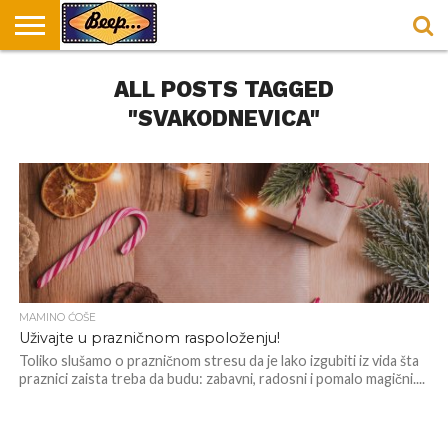
HOME
ALL POSTS TAGGED
DORUČAK
SVAKODNEVICA
ENTERTAINMENT
LOKACIJE
HRANA I
NEPUSACKI
U
ZA
RECEPTI
LOKALI
BEOGRADU
DORUČAK
"SVAKODNEVICA"
MAMINO ĆOŠE
Uživajte u prazničnom raspoloženju!
Toliko slušamo o prazničnom stresu da je lako izgubiti iz vida šta
praznici zaista treba da budu: zabavni, radosni i pomalo magični....