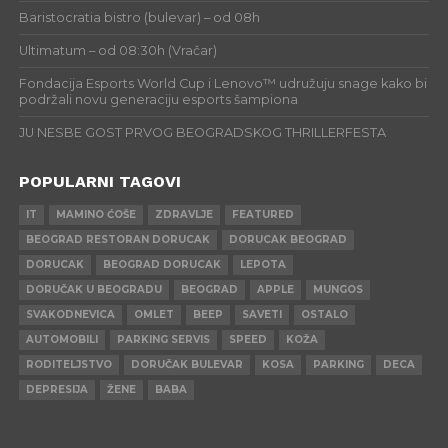
Baristocratia bistro (bulevar) – od 08h
Ultimatum – od 08:30h (Vračar)
Fondacija Esports World Cup i Lenovo™ udružuju snage kako bi
podržali novu generaciju esports šampiona
JU NESBE GOST PRVOG BEOGRADSKOG THRILLERFESTA
POPULARNI TAGOVI
IT
MAMINO ĆOŠE
ZDRAVLJE
FEATURED
BEOGRAD RESTORAN DORUCAK
DORUCAK BEOGRAD
DORUCAK
BEOGRAD DORUCAK
LEPOTA
DORUČAK U BEOGRADU
BEOGRAD
APPLE
MUNGOS
SVAKODNEVICA
OMLET
BEEP
SAVETI
OSTALO
AUTOMOBILI
PARKING SERVIS
SPEED
KOŽA
RODITELJSTVO
DORUČAK BULEVAR
KOSA
PARKING
DECA
DEPRESIJA
ŽENE
BABA