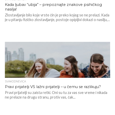
Kada ljubav “ubija” – prepoznajte znakove psihičkog
nasilja!
Zlostavljanje bilo koje vrste čin je preko kojeg se ne prelazi. Kada
je u pitanju fizičko zlostavljanje, postoje opipljivi dokazi o nasilju,...
SVAKODNEVICA
Pravi prijatelji VS lažni prijatelji – u čemu se razlikuju?
Pravi prijatelji su zaista retki. Oni su tu za vas sve vreme i nikada
ne prelaze na drugu stranu, protiv vas, čak...