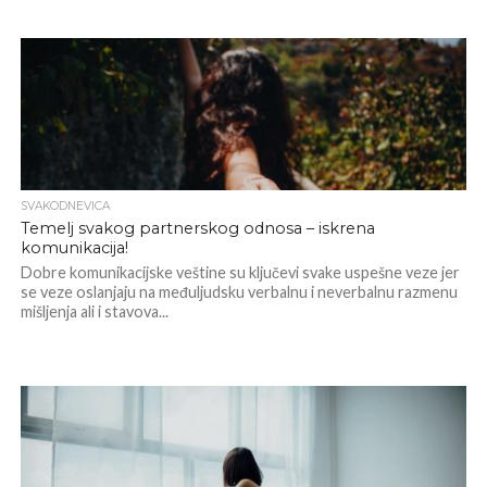
SVAKODNEVICA
Temelj svakog partnerskog odnosa – iskrena
komunikacija!
Dobre komunikacijske veštine su ključevi svake uspešne veze jer
se veze oslanjaju na međuljudsku verbalnu i neverbalnu razmenu
mišljenja ali i stavova...