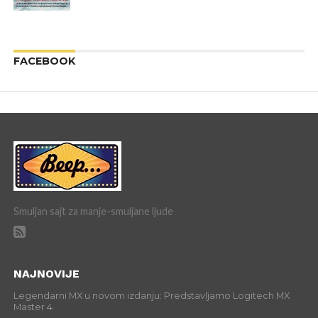
FACEBOOK
Smuljan sajt za manje-smuljane ljude
NAJNOVIJE
Legendarni MX u novom izdanju: Predstavljamo Logitech MX
Master 4