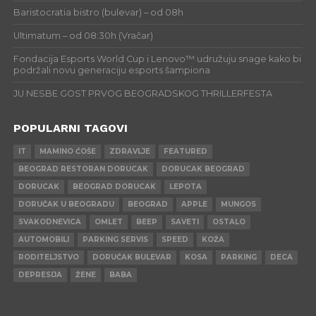
Baristocratia bistro (bulevar) – od 08h
Ultimatum – od 08:30h (Vračar)
Fondacija Esports World Cup i Lenovo™ udružuju snage kako bi
podržali novu generaciju esports šampiona
JU NESBE GOST PRVOG BEOGRADSKOG THRILLERFESTA
POPULARNI TAGOVI
IT
MAMINO ĆOŠE
ZDRAVLJE
FEATURED
BEOGRAD RESTORAN DORUCAK
DORUCAK BEOGRAD
DORUCAK
BEOGRAD DORUCAK
LEPOTA
DORUČAK U BEOGRADU
BEOGRAD
APPLE
MUNGOS
SVAKODNEVICA
OMLET
BEEP
SAVETI
OSTALO
AUTOMOBILI
PARKING SERVIS
SPEED
KOŽA
RODITELJSTVO
DORUČAK BULEVAR
KOSA
PARKING
DECA
DEPRESIJA
ŽENE
BABA