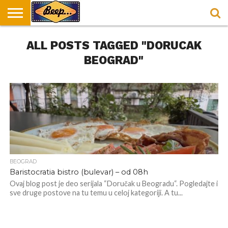
HOME
ALL POSTS TAGGED "DORUCAK
DORUČAK
SVAKODNEVICA
ENTERTAINMENT
LOKACIJE
HRANA I
NEPUSACKI
U
ZA
RECEPTI
LOKALI
BEOGRADU
DORUČAK
BEOGRAD"
BEOGRAD
Baristocratia bistro (bulevar) – od 08h
Ovaj blog post je deo serijala “Doručak u Beogradu“. Pogledajte i
sve druge postove na tu temu u celoj kategoriji. A tu...