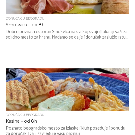
DORUČAK U BEOGRADU
Smokvica – od 8h
Dobro poznat restoran Smokvica na svakoj svojoj lokaciji važi za
solidno mesto za hranu. Nadamo se da je i doručak zaslužio istu...
DORUČAK U BEOGRADU
Kasina – od 8h
Poznato beogradsko mesto za izlaske i klub poseduje i ponudu
za doručak. Da li zavređuje vašu pažnju?