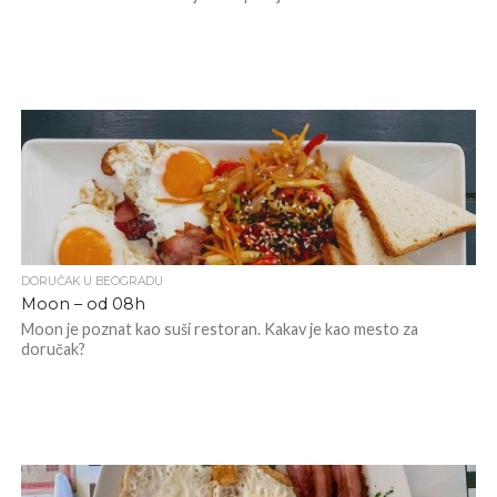
DORUČAK U BEOGRADU
Moon – od 08h
Moon je poznat kao suši restoran. Kakav je kao mesto za
doručak?