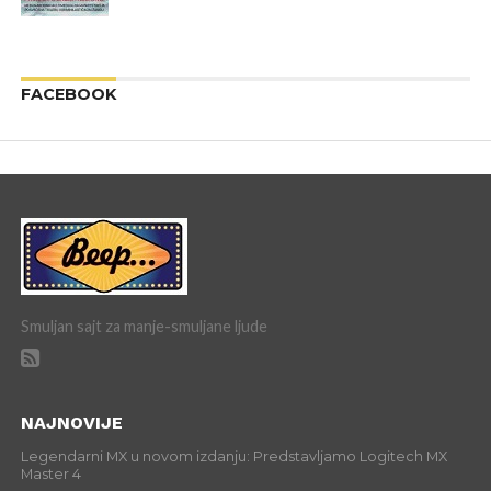
FACEBOOK
Smuljan sajt za manje-smuljane ljude
NAJNOVIJE
Legendarni MX u novom izdanju: Predstavljamo Logitech MX
Master 4