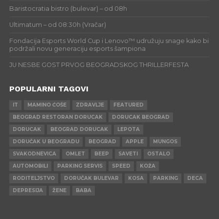
Baristocratia bistro (bulevar) – od 08h
Ultimatum – od 08:30h (Vračar)
Fondacija Esports World Cup i Lenovo™ udružuju snage kako bi
podržali novu generaciju esports šampiona
JU NESBE GOST PRVOG BEOGRADSKOG THRILLERFESTA
POPULARNI TAGOVI
IT
MAMINO ĆOŠE
ZDRAVLJE
FEATURED
BEOGRAD RESTORAN DORUCAK
DORUCAK BEOGRAD
DORUCAK
BEOGRAD DORUCAK
LEPOTA
DORUČAK U BEOGRADU
BEOGRAD
APPLE
MUNGOS
SVAKODNEVICA
OMLET
BEEP
SAVETI
OSTALO
AUTOMOBILI
PARKING SERVIS
SPEED
KOŽA
RODITELJSTVO
DORUČAK BULEVAR
KOSA
PARKING
DECA
DEPRESIJA
ŽENE
BABA