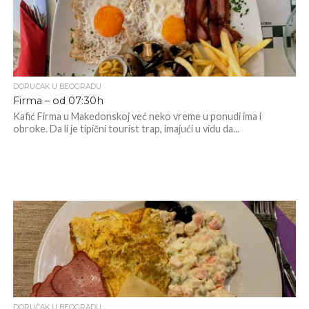
DORUČAK U BEOGRADU
Firma – od 07:30h
Kafić Firma u Makedonskoj već neko vreme u ponudi ima i
obroke. Da li je tipični tourist trap, imajući u vidu da...
DORUČAK U BEOGRADU