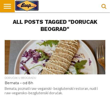
HOME
ALL POSTS TAGGED "DORUCAK
DORUČAK
SVAKODNEVICA
ENTERTAINMENT
LOKACIJE
HRANA I
NEPUSACKI
U
ZA
RECEPTI
LOKALI
BEOGRADU
DORUČAK
BEOGRAD"
DORUČAK U BEOGRADU
Bemata – od 8h
Bemata, poznati raw-veganski- bezglutenski restoran, nudi i
raw-vegansko-bezglutenski doručak.