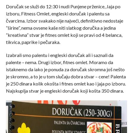
Doručak se služi do 12:30 i nudi Punjene prženice, Jaja po
izboru, Fitness Omlet, engleski doručak i palentu sa
čvarcima. Izbor svakako nije najveći, definitivno nedostaje
“širine”, nema ovsene kaše niti slatkog doručka a jedina
“kreativna” stvar je fitnes omlet koji se pravi od 4 belanca,
tikvica, paprike i pečuraka.
Izabrali smo palentu i engleski doručak ali i saznali da
palente – nema. Drugi izbor, fitnes omlet. Moramo da
istaknemo da iako je ponuda za doručak skromna još nešto
je skromno, a to je u tom slučaju dobra stvar – cene! Palenta
je 250 dinara kolik okošta i fitnes omlet kao i jaja po izboru.
Najskuplja stvar je engleski doručak koji košta 350 dinara.