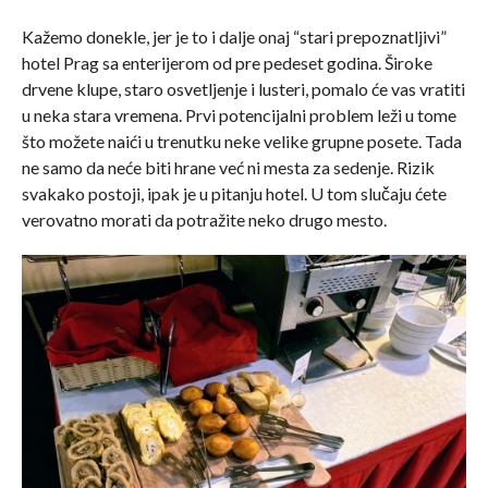
Kažemo donekle, jer je to i dalje onaj “stari prepoznatljivi”
hotel Prag sa enterijerom od pre pedeset godina. Široke
drvene klupe, staro osvetljenje i lusteri, pomalo će vas vratiti
u neka stara vremena. Prvi potencijalni problem leži u tome
što možete naići u trenutku neke velike grupne posete. Tada
ne samo da neće biti hrane već ni mesta za sedenje. Rizik
svakako postoji, ipak je u pitanju hotel. U tom slučaju ćete
verovatno morati da potražite neko drugo mesto.