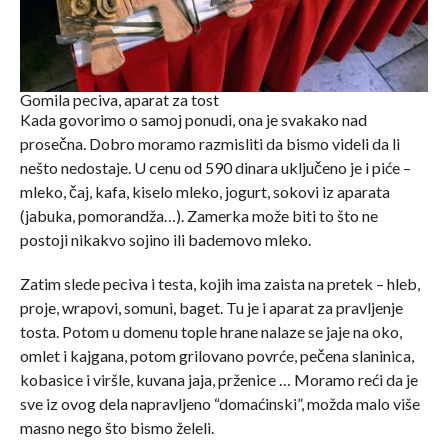
Gomila peciva, aparat za tost
Kada govorimo o samoj ponudi, ona je svakako nad
prosečna. Dobro moramo razmisliti da bismo videli da li
nešto nedostaje. U cenu od 590 dinara uključeno je i piće –
mleko, čaj, kafa, kiselo mleko, jogurt, sokovi iz aparata
(jabuka, pomorandža…). Zamerka može biti to što ne
postoji nikakvo sojino ili bademovo mleko.
Zatim slede peciva i testa, kojih ima zaista na pretek – hleb,
proje, wrapovi, somuni, baget. Tu je i aparat za pravljenje
tosta. Potom u domenu tople hrane nalaze se jaje na oko,
omlet i kajgana, potom grilovano povrće, pečena slaninica,
kobasice i viršle, kuvana jaja, prženice … Moramo reći da je
sve iz ovog dela napravljeno “domaćinski”, možda malo više
masno nego što bismo želeli.