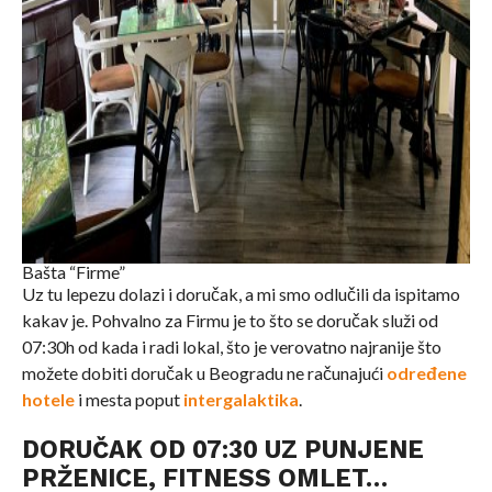
Bašta “Firme”
Uz tu lepezu dolazi i doručak, a mi smo odlučili da ispitamo
kakav je. Pohvalno za Firmu je to što se doručak služi od
07:30h od kada i radi lokal, što je verovatno najranije što
možete dobiti doručak u Beogradu ne računajući
određene
hotele
i mesta poput
intergalaktika
.
DORUČAK OD 07:30 UZ PUNJENE
PRŽENICE, FITNESS OMLET…