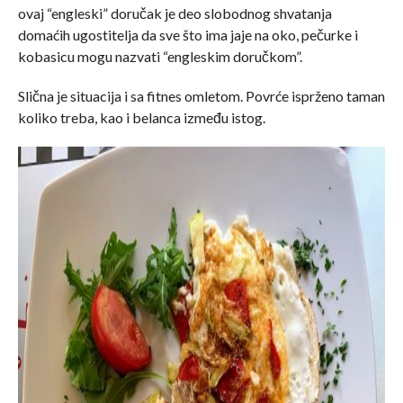
ovaj “engleski” doručak je deo slobodnog shvatanja
domaćih ugostitelja da sve što ima jaje na oko, pečurke i
kobasicu mogu nazvati “engleskim doručkom”.
Slična je situacija i sa fitnes omletom. Povrće isprženo taman
koliko treba, kao i belanca između istog.