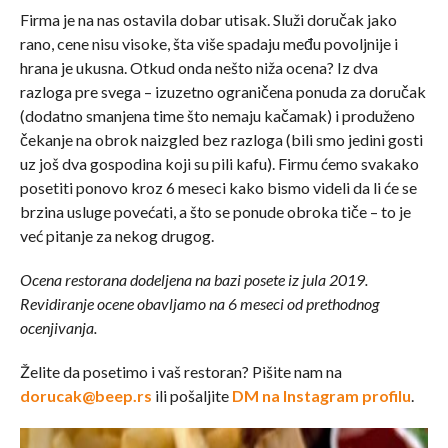
Firma je na nas ostavila dobar utisak. Služi doručak jako
rano, cene nisu visoke, šta više spadaju među povoljnije i
hrana je ukusna. Otkud onda nešto niža ocena? Iz dva
razloga pre svega – izuzetno ograničena ponuda za doručak
(dodatno smanjena time što nemaju kačamak) i produženo
čekanje na obrok naizgled bez razloga (bili smo jedini gosti
uz još dva gospodina koji su pili kafu). Firmu ćemo svakako
posetiti ponovo kroz 6 meseci kako bismo videli da li će se
brzina usluge povećati, a što se ponude obroka tiče – to je
već pitanje za nekog drugog.
Ocena restorana dodeljena na bazi posete iz jula 2019.
Revidiranje ocene obavljamo na 6 meseci od prethodnog
ocenjivanja.
Želite da posetimo i vaš restoran? Pišite nam na
dorucak@beep.rs
ili pošaljite
DM na Instagram profilu
.