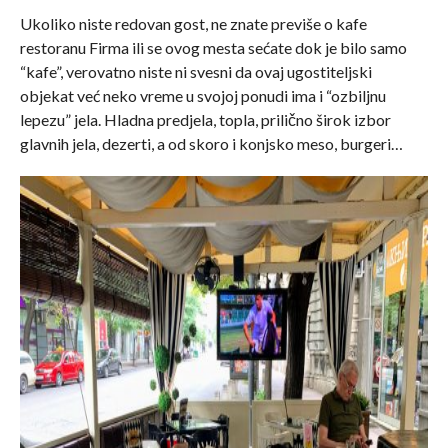
Ukoliko niste redovan gost, ne znate previše o kafe
restoranu Firma ili se ovog mesta sećate dok je bilo samo
“kafe”, verovatno niste ni svesni da ovaj ugostiteljski
objekat već neko vreme u svojoj ponudi ima i “ozbiljnu
lepezu” jela. Hladna predjela, topla, prilično širok izbor
glavnih jela, dezerti, a od skoro i konjsko meso, burgeri…