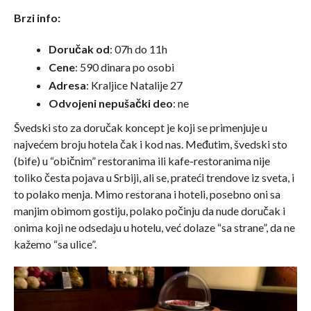
Brzi info:
Doručak od
: 07h do 11h
Cene
: 590 dinara po osobi
Adresa
: Kraljice Natalije 27
Odvojeni nepušački deo
: ne
Švedski sto za doručak koncept je koji se primenjuje u
najvećem broju hotela čak i kod nas. Međutim, švedski sto
(bife) u “običnim” restoranima ili kafe-restoranima nije
toliko česta pojava u Srbiji, ali se, prateći trendove iz sveta, i
to polako menja. Mimo restorana i hoteli, posebno oni sa
manjim obimom gostiju, polako počinju da nude doručak i
onima koji ne odsedaju u hotelu, već dolaze “sa strane”, da ne
kažemo “sa ulice”.