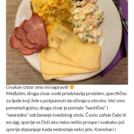
Ovakav izbor smo mi napravili
Međutim, druga stvar ovde predstavlja problem, specifično
za ljude koji žele u potpunosti da uživaju u obroku. Već smo
pomenuli gužvu, druga stvar je pomalo “haotično” i
“neuredno” održavanje švedskog stola. Često zafale čaše ili
escajg, sporije se čisti ako neko nešto prospe i svakako još
sporije dopunjuje kada nedostaje neko jelo. Konobari i