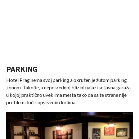
PARKING
Hotel Prag nema svoj parking a okružen je žutom parking
zonom. Takođe, u neposrednoj blizini nalazi se javna garaža
u kojoj praktično uvek ima mesta tako da sa te strane nije
problem doći sopstvenim kolima.