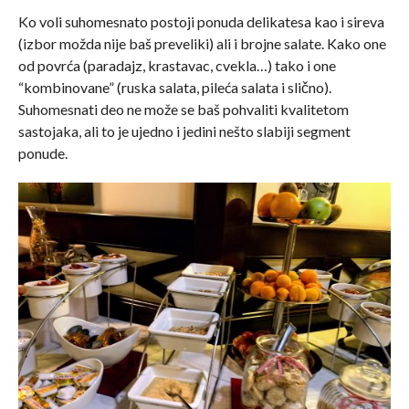
Ko voli suhomesnato postoji ponuda delikatesa kao i sireva
(izbor možda nije baš preveliki) ali i brojne salate. Kako one
od povrća (paradajz, krastavac, cvekla…) tako i one
“kombinovane” (ruska salata, pileća salata i slično).
Suhomesnati deo ne može se baš pohvaliti kvalitetom
sastojaka, ali to je ujedno i jedini nešto slabiji segment
ponude.