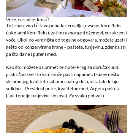
Voće, cerealije, kolači…
Tu je naravno i čitava ponuda cerealija (ovsene, korn fleks,
čokoladni korn fleks), zatim raznorazni džemovi, eurokrem i
voće. Ukoliko vam ništa od toga ne odgovara, možete uzeti i
nešto od konzervirane hrane – paštete, tunjevinu, zdenka sir,
pa što da ne i puter i med.
Kao što možete da primetite, hotel Prag za doručak nudi
praktično sve što vam može pasti napamet. Izuzev nešto
skromnijeg kvaliteta suhomesnatog dela, ostatak deluje
solidno – President puter, kvalitetan med, Argeta pašteta
(čak i opcije tunjevine i lososa). Za svaku pohvalu.