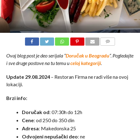
COMMENTS
Ovaj blog post je deo serijala “
Doručak u Beogradu
“. Pogledajte
i sve druge postove na tu temu u
celoj kategoriji
.
Update 29.08.2024
– Restoran Firma ne radi više na ovoj
lokaciji.
Brzi info:
Doručak od
: 07:30h do 12h
Cene
: od 250 do 350 din
Adresa
: Makedonska 25
Odvojeni nepušački deo
: ne