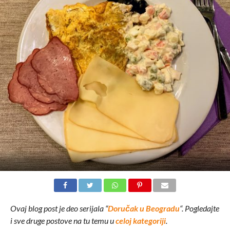
Ovaj blog post je deo serijala “
Doručak u Beogradu
“. Pogledajte
i sve druge postove na tu temu u
celoj kategoriji
.