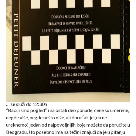
… se služi do 12:30h
“Bacili smo pogled” i na ostali deo ponude, cene su umerene,
negde više, negde nešto niže, ali doručak je (da ne
ureknemo) jedan od najpovoljnijih koje možete da poručite u
Beogradu, što posebno ima na težini znajući da je u pitanju