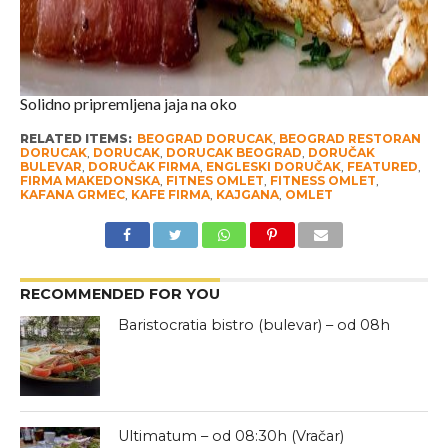
Solidno pripremljena jaja na oko
RELATED ITEMS:
BEOGRAD DORUCAK
,
BEOGRAD RESTORAN
DORUCAK
,
DORUCAK
,
DORUCAK BEOGRAD
,
DORUČAK
BULEVAR
,
DORUČAK FIRMA
,
ENGLESKI DORUČAK
,
FEATURED
,
FIRMA MAKEDONSKA
,
FITNES OMLET
,
FITNESS OMLET
,
KAFANA GRMEC
,
KAFE FIRMA
,
KAJGANA
,
OMLET
RECOMMENDED FOR YOU
Baristocratia bistro (bulevar) – od 08h
Ultimatum – od 08:30h (Vračar)