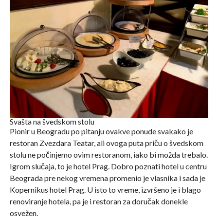
Svašta na švedskom stolu
Pionir u Beogradu po pitanju ovakve ponude svakako je
restoran Zvezdara Teatar, ali ovoga puta priču o švedskom
stolu ne počinjemo ovim restoranom, iako bi možda trebalo.
Igrom slučaja, to je hotel Prag. Dobro poznati hotel u centru
Beograda pre nekog vremena promenio je vlasnika i sada je
Kopernikus hotel Prag. U isto to vreme, izvršeno je i blago
renoviranje hotela, pa je i restoran za doručak donekle
osvežen.