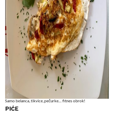
Samo belanca, tikvice, pečurke… fitnes obrok!
PIĆE