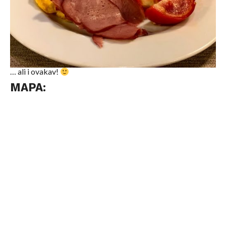
… ali i ovakav!
MAPA: