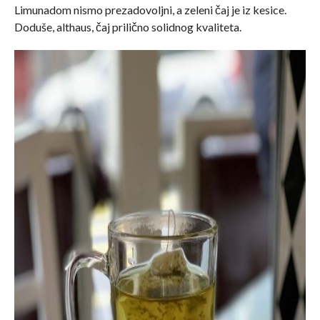
Limunadom nismo prezadovoljni, a zeleni čaj je iz kesice.
Doduše, althaus, čaj prilično solidnog kvaliteta.