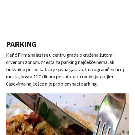
PARKING
Kafić Firma nalazi se u centru grada okružena žutom i
crvenom zonom. Mesta za parking najčešće nema, ali
bukvalno pored kafića je javna garaža. Ima ograničen broj
mesta, košta 120 dinara po satu, ali u ranim jutarnjim
časovima najčešće nije problem naći parking.