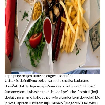
Lepo pripremljen i ukusan engleski doručak
Utisak je definitivno poboljšan od trenutka kada smo
doručak dobili. Jaja su ispečena kako treba i sa “tekućim”
žumancetom, kobasice takođe kao i pečurke. Pomfrit (koji
doduše ne znamo kako se pojavio u engleskom doručku) bio
je svež, ispržen u svežem ulju i nimalo “pregoreo”. Naravno i