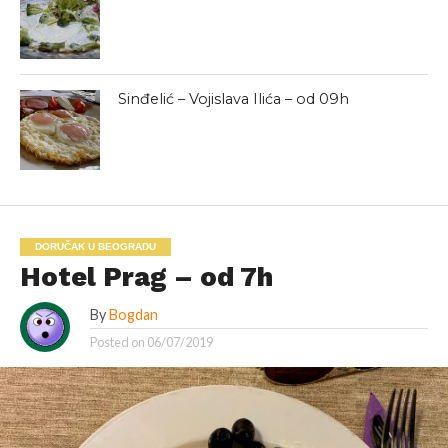
Sinđelić – Vojislava Ilića – od 09h
DORUČAK U BEOGRADU
Hotel Prag – od 7h
By
Bogdan
Posted on
06/07/2019