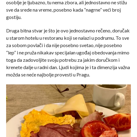
osoblje je ljubazno, tu nema zbora, ali jednostavno ne stižu
sve da srede na vreme, posebno kada “nagrne” veći broj
gostiju.
Druga bitna stvar je što je ovo jednostavno rečeno, doručak
u starom hotelu u restoranu koji se nalazi u podrumu. To sve
za sobom povlači i da nije posebno svetao, nije posebno
“lep” i ne pruža nikakav specijalan ugođaj obedovanja mimo
toga da zadovoljite svoju potrebu za jakim doručkom i
krenete dalje u radni dan. Ljudi kojima je i ta dimenzija važna
možda se neće najbolje provesti u Pragu.