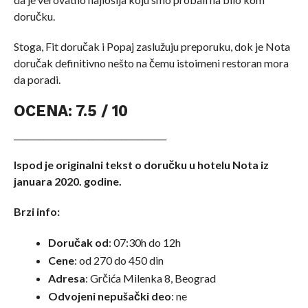
doručku.
Stoga, Fit doručak i Popaj zaslužuju preporuku, dok je Nota
doručak definitivno nešto na čemu istoimeni restoran mora
da poradi.
OCENA: 7.5 / 10
_____________________________________
Ispod je originalni tekst o doručku u hotelu Nota iz
januara 2020. godine.
Brzi info:
Doručak od
: 07:30h do 12h
Cene
: od 270 do 450 din
Adresa
: Grčića Milenka 8, Beograd
Odvojeni nepušački deo
: ne