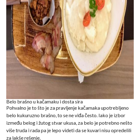
Belo brašno u kačamaku i dosta sira
Pohvalno je to što je za pravljenje kačamaka upotrebljeno
belo kukuruzno brašno, to se ne viđa često. Iako je izbor
između belog i žutog stvar ukusa, za belo je potrebno nešto
više truda i rada pa je lepo videti da se kuvari nisu opredelili
za lakše rešenje.