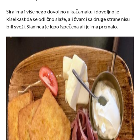
Sira ima i više nego dovoljno u kačamaku i dovoljno je
kiselkast da se odlično slaže, ali čvarci sa druge strane nisu
bili sveži. Slaninca je lepo ispečena ali je ima premalo.