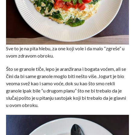
Sve to je na pita hlebu, za one koji vole i da malo “zgreše” u
svom zdravom obroku.
Što se granole tiče, lepo je aranžirana i bogata voćem, ali se
čini da bi same granole moglo biti nešto više. Jogurt je bio
veoma svež kao i samo voće, dok su kao što smo rekli
granole ipak bile “u drugom planu” što ne bi trebalo da je
slučaj pošto je u pitanju sastojak koji bi trebalo da je glavni
u ovom obroku.