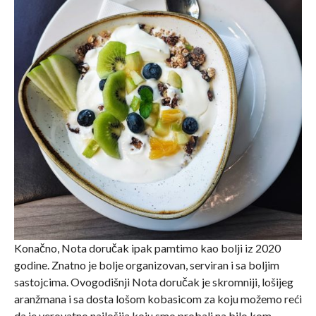
Konačno, Nota doručak ipak pamtimo kao bolji iz 2020
godine. Znatno je bolje organizovan, serviran i sa boljim
sastojcima. Ovogodišnji Nota doručak je skromniji, lošijeg
aranžmana i sa dosta lošom kobasicom za koju možemo reći
da je verovatno najlošija koju smo probali na bilo kom