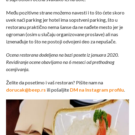
Među pozitivne strane možemo navesti i to što ćete skoro
uvek naći parking jer hotel ima sopstveni parking, što u
restoranu praktično nema šanse da ne nađete mesto jer je
ogroman (osim u slučaju organizovane proslave) ali nas
iznenađuje to što ne postoji odvojeni deo za nepušače.
Ocena restorana dodeljena na bazi posete iz januara 2020.
Revidiranje ocene obavljamo na 6 meseci od prethodnog
ocenjivanja.
Želite da posetimo i vaš restoran? Pišite nam na
dorucak@beep.rs
ili pošaljite
DM na Instagram profilu
.