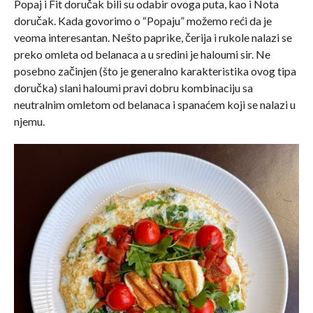
Popaj i Fit doručak bili su odabir ovoga puta, kao i Nota
doručak. Kada govorimo o “Popaju” možemo reći da je
veoma interesantan. Nešto paprike, čerija i rukole nalazi se
preko omleta od belanaca a u sredini je haloumi sir. Ne
posebno začinjen (što je generalno karakteristika ovog tipa
doručka) slani haloumi pravi dobru kombinaciju sa
neutralnim omletom od belanaca i spanaćem koji se nalazi u
njemu.