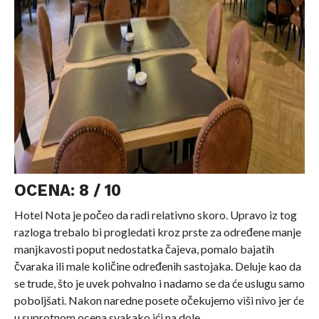
OCENA: 8 / 10
Hotel Nota je počeo da radi relativno skoro. Upravo iz tog
razloga trebalo bi progledati kroz prste za određene manje
manjkavosti poput nedostatka čajeva, pomalo bajatih
čvaraka ili male količine određenih sastojaka. Deluje kao da
se trude, što je uvek pohvalno i nadamo se da će uslugu samo
poboljšati. Nakon naredne posete očekujemo viši nivo jer će
u suprotnom ocena svakako ići na dole.