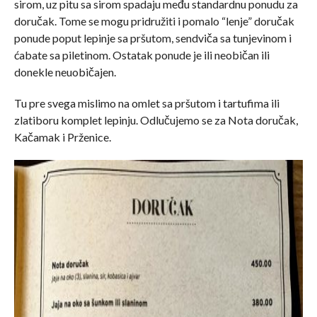
sirom, uz pitu sa sirom spadaju među standardnu ponudu za
doručak. Tome se mogu pridružiti i pomalo “lenje” doručak
ponude poput lepinje sa pršutom, sendviča sa tunjevinom i
ćabate sa piletinom. Ostatak ponude je ili neobičan ili
donekle neuobičajen.
Tu pre svega mislimo na omlet sa pršutom i tartufima ili
zlatiboru komplet lepinju. Odlučujemo se za Nota doručak,
Kačamak i Prženice.