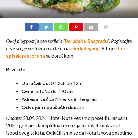
COMMENTS
Ovaj blog post je deo serijala “
Doručak u Beogradu
“. Pogledajte
i sve druge postove na tu temu u
celoj kategoriji
.
A tu je i
brzi
spisak restorana
sa doručkom.
Brzi info:
Doručak od
: 07:30h do 12h
Cene
: od 590 do 790 din
Adresa
: Grčića Milenka 8, Beograd
Odvojeni nepušački deo
: ne
Update: 28.09.2024:
Hotel Nota već smo posetili u januaru
2020. godine, i kompletna recenzija te posete nalazi se
ispod ovog teksta. Odlučili smo se da Notu iznova posetimo