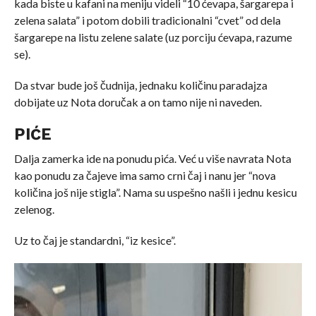
kada biste u kafani na meniju videli “10 ćevapa, šargarepa i
zelena salata” i potom dobili tradicionalni “cvet” od dela
šargarepe na listu zelene salate (uz porciju ćevapa, razume
se).
Da stvar bude još čudnija, jednaku količinu paradajza
dobijate uz Nota doručak a on tamo nije ni naveden.
PIĆE
Dalja zamerka ide na ponudu pića. Već u više navrata Nota
kao ponudu za čajeve ima samo crni čaj i nanu jer “nova
količina još nije stigla”. Nama su uspešno našli i jednu kesicu
zelenog.
Uz to čaj je standardni, “iz kesice”.