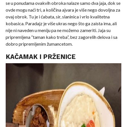
se u ponudama ovakvih obroka nalaze samo dva jaja, dok se
ovde mogu naći tri, a količina ajvara je više nego dovoljna za
ovaj obrok. Tu je i ćabata, sir, slaninica i vrlo kvalitetna
kobasica. Paradajz je više ukras nego što ga zaista ima, ali
nije ni naveden u meniju pa ne možemo zameriti. Jaja su
pripremljena “taman kako treba”, bez zagorelih delova i sa
dobro pripremljenim žumancetom.
KAČAMAK I PRŽENICE