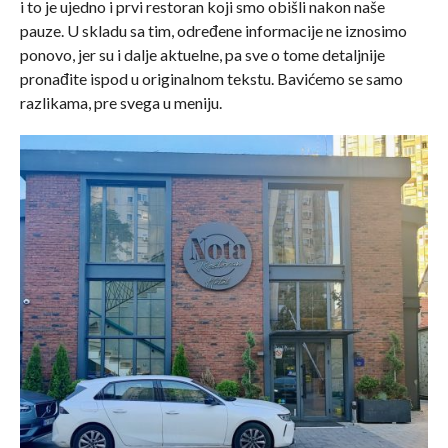
i to je ujedno i prvi restoran koji smo obišli nakon naše
pauze. U skladu sa tim, određene informacije ne iznosimo
ponovo, jer su i dalje aktuelne, pa sve o tome detaljnije
pronađite ispod u originalnom tekstu. Bavićemo se samo
razlikama, pre svega u meniju.