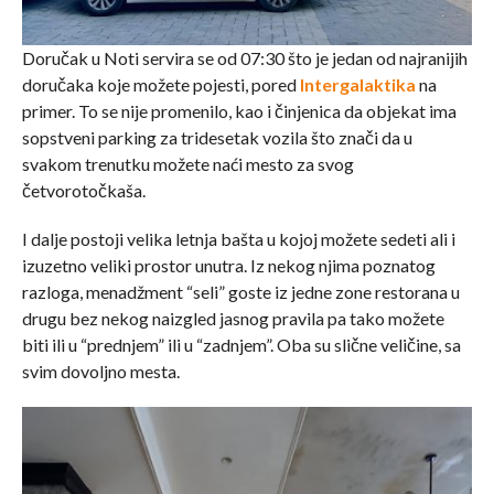
Doručak u Noti servira se od 07:30 što je jedan od najranijih
doručaka koje možete pojesti, pored
Intergalaktika
na
primer. To se nije promenilo, kao i činjenica da objekat ima
sopstveni parking za tridesetak vozila što znači da u
svakom trenutku možete naći mesto za svog
četvorotočkaša.
I dalje postoji velika letnja bašta u kojoj možete sedeti ali i
izuzetno veliki prostor unutra. Iz nekog njima poznatog
razloga, menadžment “seli” goste iz jedne zone restorana u
drugu bez nekog naizgled jasnog pravila pa tako možete
biti ili u “prednjem” ili u “zadnjem”. Oba su slične veličine, sa
svim dovoljno mesta.