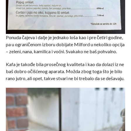
Ponuda čajeva i dalje je jednako loša kao i pre četiri godine,
pa u ograničenom izboru dobijate Milford u nekoliko opcija
– zeleni, nana, kamilica i voćni. Svakako ne baš pohvalno.
Kafa je takođe bila prosečnog kvaliteta i kao da dolazi iz ne
baš dobro očišćenog aparata. Možda zbog toga što je bilo
rano jutro, ali opet, takve stvari ne bi trebalo da se dešavaju.