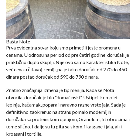
Bašta Note
Prva evidentna stvar koju smo primetili jeste promena u
cenama. U odnosu na period od pre četiri godine, doručak je
praktično duplo skuplji. Nije ovo samo karakteristika Note,
već cena u čitavoj zemlji, pa je tako doručak od 270 do 450
dinara postao doručak od 590 do 790 dinara.
Znatno značajnija izmena je tip menija. Kada se Nota
otvorila, doručak je bio “domaćinski”. Uštipci, komplet
lepinja, kačamak, popara i naravno razne vrste jaja. Sada je
definitivno zaokrenuo na stranu pomalo modernijih
doručaka sa proteinskom opcijom, Granolom, fit obrocima i
tome slično. I dalje su tu pita sa sirom, i kajgane i jaja, ali i
kroasani i tortilje.