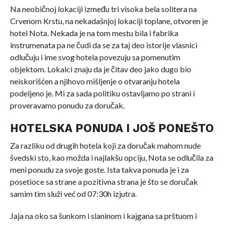
Na neobičnoj lokaciji između tri visoka bela solitera na
Crvenom Krstu, na nekadašnjoj lokaciji toplane, otvoren je
hotel Nota. Nekada je na tom mestu bila i fabrika
instrumenata pa ne čudi da se za taj deo istorije vlasnici
odlučuju i ime svog hotela povezuju sa pomenutim
objektom. Lokalci znaju da je čitav deo jako dugo bio
neiskorišćen a njihovo mišljenje o otvaranju hotela
podeljeno je. Mi za sada politiku ostavljamo po strani i
proveravamo ponudu za doručak.
HOTELSKA PONUDA I JOŠ PONEŠTO
Za razliku od drugih hotela koji za doručak mahom nude
švedski sto, kao možda i najlakšu opciju, Nota se odlučila za
meni ponudu za svoje goste. Ista takva ponuda je i za
posetioce sa strane a pozitivna strana je što se doručak
samim tim služi već od 07:30h izjutra.
Jaja na oko sa šunkom i slaninom i kajgana sa prštuom i