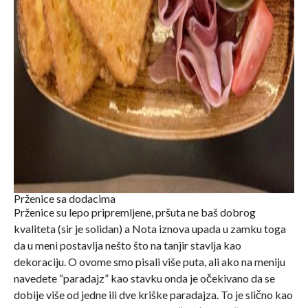
Prženice sa dodacima
Prženice su lepo pripremljene, pršuta ne baš dobrog
kvaliteta (sir je solidan) a Nota iznova upada u zamku toga
da u meni postavlja nešto što na tanjir stavlja kao
dekoraciju. O ovome smo pisali više puta, ali ako na meniju
navedete “paradajz” kao stavku onda je očekivano da se
dobije više od jedne ili dve kriške paradajza. To je slično kao