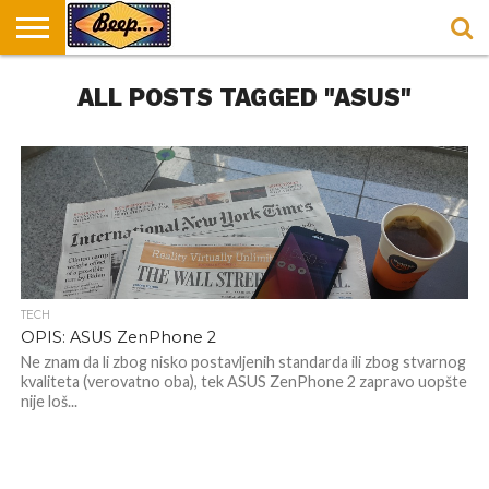
HOME
ALL POSTS TAGGED "ASUS"
DORUČAK
SVAKODNEVICA
ENTERTAINMENT
LOKACIJE
HRANA I
NEPUSACKI
U
ZA
RECEPTI
LOKALI
BEOGRADU
DORUČAK
TECH
OPIS: ASUS ZenPhone 2
Ne znam da li zbog nisko postavljenih standarda ili zbog stvarnog
kvaliteta (verovatno oba), tek ASUS ZenPhone 2 zapravo uopšte
nije loš...