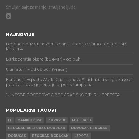
Smuljan sajt za manje-smuljane ljude
NAJNOVIJE
Legendarni MX u novom izdanju: Predstavljamo Logitech MX
Master 4
Baristocratia bistro (bulevar) – od 08h
Ultimatum – od 08:30h (Vračar)
Fondacija Esports World Cup i Lenovo™ udružuju snage kako bi
podržali novu generaciju esports šampiona
JU NESBE GOST PRVOG BEOGRADSKOG THRILLERFESTA
POPULARNI TAGOVI
IT
MAMINO ĆOŠE
ZDRAVLJE
FEATURED
BEOGRAD RESTORAN DORUCAK
DORUCAK BEOGRAD
DORUCAK
BEOGRAD DORUCAK
LEPOTA