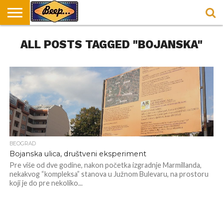
HOME
ALL POSTS TAGGED "BOJANSKA"
DORUČAK
SVAKODNEVICA
ENTERTAINMENT
LOKACIJE
HRANA I
NEPUSACKI
U
ZA
RECEPTI
LOKALI
BEOGRADU
DORUČAK
BEOGRAD
Bojanska ulica, društveni eksperiment
Pre više od dve godine, nakon početka izgradnje Marmillanda,
nekakvog “kompleksa” stanova u Južnom Bulevaru, na prostoru
koji je do pre nekoliko...