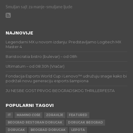
Smuljan sajt za manje-smuljane ljude
NAJNOVIJE
Legendarni MX u novom izdanju: Predstavljamo Logitech MX
Master 4
Baristocratia bistro (bulevar) – od 08h
Ultimatum – od 08:30h (Vračar)
Fondacija Esports World Cup i Lenovo™ udružuju snage kako bi
podržali novu generaciju esports šampiona
JU NESBE GOST PRVOG BEOGRADSKOG THRILLERFESTA
POPULARNI TAGOVI
IT
MAMINO ĆOŠE
ZDRAVLJE
FEATURED
BEOGRAD RESTORAN DORUCAK
DORUCAK BEOGRAD
DORUCAK
BEOGRAD DORUCAK
LEPOTA