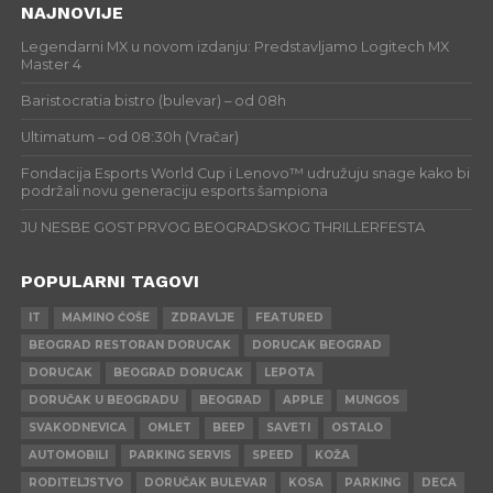
NAJNOVIJE
Legendarni MX u novom izdanju: Predstavljamo Logitech MX
Master 4
Baristocratia bistro (bulevar) – od 08h
Ultimatum – od 08:30h (Vračar)
Fondacija Esports World Cup i Lenovo™ udružuju snage kako bi
podržali novu generaciju esports šampiona
JU NESBE GOST PRVOG BEOGRADSKOG THRILLERFESTA
POPULARNI TAGOVI
IT
MAMINO ĆOŠE
ZDRAVLJE
FEATURED
BEOGRAD RESTORAN DORUCAK
DORUCAK BEOGRAD
DORUCAK
BEOGRAD DORUCAK
LEPOTA
DORUČAK U BEOGRADU
BEOGRAD
APPLE
MUNGOS
SVAKODNEVICA
OMLET
BEEP
SAVETI
OSTALO
AUTOMOBILI
PARKING SERVIS
SPEED
KOŽA
RODITELJSTVO
DORUČAK BULEVAR
KOSA
PARKING
DECA