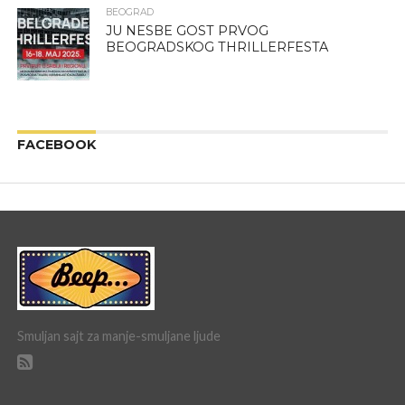
BEOGRAD
JU NESBE GOST PRVOG
BEOGRADSKOG THRILLERFESTA
FACEBOOK
Smuljan sajt za manje-smuljane ljude