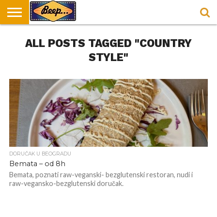
HOME
ALL POSTS TAGGED "COUNTRY
DORUČAK
SVAKODNEVICA
ENTERTAINMENT
LOKACIJE
HRANA I
NEPUSACKI
U
ZA
RECEPTI
LOKALI
BEOGRADU
DORUČAK
STYLE"
DORUČAK U BEOGRADU
Bemata – od 8h
Bemata, poznati raw-veganski- bezglutenski restoran, nudi i
raw-vegansko-bezglutenski doručak.