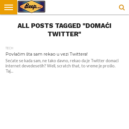
HOME
ALL POSTS TAGGED "DOMAĆI
DORUČAK
SVAKODNEVICA
ENTERTAINMENT
LOKACIJE
HRANA I
NEPUSACKI
U
ZA
RECEPTI
LOKALI
BEOGRADU
DORUČAK
TWITTER"
TECH
Povlačim šta sam rekao u vezi Twittera!
Sećate se kada sam, ne tako davno, rekao da je Twitter domaći
internet devedesetih? Well, scratch that, to vreme je prošlo.
Taj...