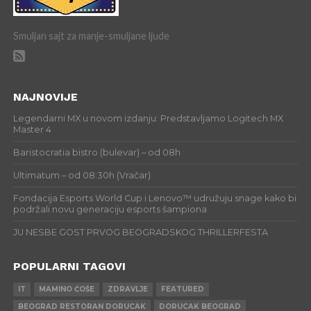
Smuljan sajt za manje-smuljane ljude
NAJNOVIJE
Legendarni MX u novom izdanju: Predstavljamo Logitech MX
Master 4
Baristocratia bistro (bulevar) – od 08h
Ultimatum – od 08:30h (Vračar)
Fondacija Esports World Cup i Lenovo™ udružuju snage kako bi
podržali novu generaciju esports šampiona
JU NESBE GOST PRVOG BEOGRADSKOG THRILLERFESTA
POPULARNI TAGOVI
IT
MAMINO ĆOŠE
ZDRAVLJE
FEATURED
BEOGRAD RESTORAN DORUCAK
DORUCAK BEOGRAD