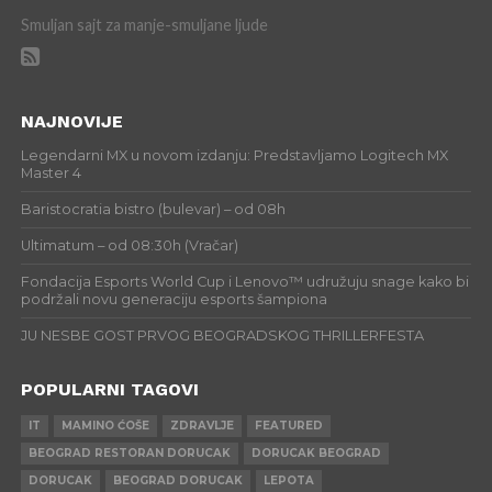
Smuljan sajt za manje-smuljane ljude
NAJNOVIJE
Legendarni MX u novom izdanju: Predstavljamo Logitech MX
Master 4
Baristocratia bistro (bulevar) – od 08h
Ultimatum – od 08:30h (Vračar)
Fondacija Esports World Cup i Lenovo™ udružuju snage kako bi
podržali novu generaciju esports šampiona
JU NESBE GOST PRVOG BEOGRADSKOG THRILLERFESTA
POPULARNI TAGOVI
IT
MAMINO ĆOŠE
ZDRAVLJE
FEATURED
BEOGRAD RESTORAN DORUCAK
DORUCAK BEOGRAD
DORUCAK
BEOGRAD DORUCAK
LEPOTA