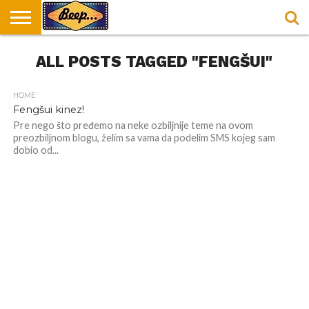
HOME
ALL POSTS TAGGED "FENGŠUI"
DORUČAK
SVAKODNEVICA
ENTERTAINMENT
LOKACIJE
HRANA I
NEPUSACKI
U
ZA
RECEPTI
LOKALI
BEOGRADU
DORUČAK
HOME
Fengšui kinez!
Pre nego što pređemo na neke ozbiljnije teme na ovom
preozbiljnom blogu, želim sa vama da podelim SMS kojeg sam
dobio od...