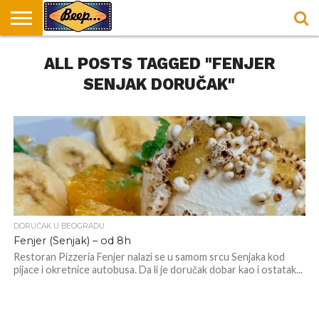
HOME
ALL POSTS TAGGED "FENJER
DORUČAK
SVAKODNEVICA
ENTERTAINMENT
LOKACIJE
HRANA I
NEPUSACKI
U
ZA
RECEPTI
LOKALI
BEOGRADU
DORUČAK
SENJAK DORUČAK"
DORUČAK U BEOGRADU
Fenjer (Senjak) – od 8h
Restoran Pizzeria Fenjer nalazi se u samom srcu Senjaka kod
pijace i okretnice autobusa. Da li je doručak dobar kao i ostatak...