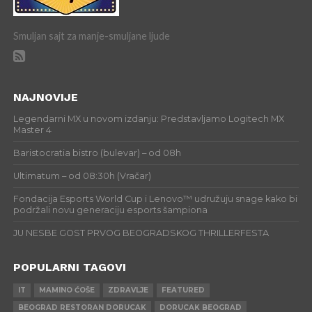
Smuljan sajt za manje-smuljane ljude
NAJNOVIJE
Legendarni MX u novom izdanju: Predstavljamo Logitech MX
Master 4
Baristocratia bistro (bulevar) – od 08h
Ultimatum – od 08:30h (Vračar)
Fondacija Esports World Cup i Lenovo™ udružuju snage kako bi
podržali novu generaciju esports šampiona
JU NESBE GOST PRVOG BEOGRADSKOG THRILLERFESTA
POPULARNI TAGOVI
IT
MAMINO ĆOŠE
ZDRAVLJE
FEATURED
BEOGRAD RESTORAN DORUCAK
DORUCAK BEOGRAD