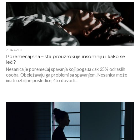
ZDRAVLJE
Poremećaj sna – šta prouzrokuje insomniju i kako se
leči?
Nesanica je poremećaj spavanja koji pogađa čak 35% odraslih
osoba. Obeležavaju ga problemi sa spavanjem. Nesanica može
imati ozbiljne posledice, što dovodi...