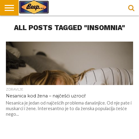
HOME
ALL POSTS TAGGED "INSOMNIA"
DORUČAK
SVAKODNEVICA
ENTERTAINMENT
LOKACIJE
HRANA I
NEPUSACKI
U
ZA
RECEPTI
LOKALI
BEOGRADU
DORUČAK
ZDRAVLJE
Nesanica kod žena – najčešći uzroci!
Nesanica je jedan od najčešćih problema današnjice. Od nje pate i
muskarci i žene. Interesantno je to da ženska populacija češće
nego...