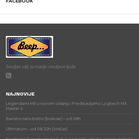
FACEBOOK
Smuljan sajt za manje-smuljane ljude
NAJNOVIJE
Legendarni MX u novom izdanju: Predstavljamo Logitech MX
Master 4
Baristocratia bistro (bulevar) – od 08h
Ultimatum – od 08:30h (Vračar)