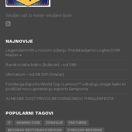
Smuljan sajt za manje-smuljane ljude
NAJNOVIJE
Legendarni MX u novom izdanju: Predstavljamo Logitech MX
Master 4
Baristocratia bistro (bulevar) – od 08h
Ultimatum – od 08:30h (Vračar)
Fondacija Esports World Cup i Lenovo™ udružuju snage kako bi
podržali novu generaciju esports šampiona
JU NESBE GOST PRVOG BEOGRADSKOG THRILLERFESTA
POPULARNI TAGOVI
IT
MAMINO ĆOŠE
ZDRAVLJE
FEATURED
BEOGRAD RESTORAN DORUCAK
DORUCAK BEOGRAD