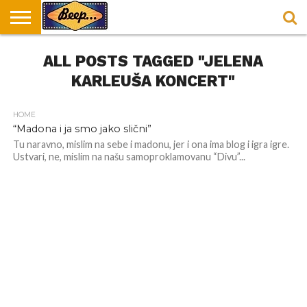
HOME
ALL POSTS TAGGED "JELENA
DORUČAK
SVAKODNEVICA
ENTERTAINMENT
LOKACIJE
HRANA I
NEPUSACKI
U
ZA
RECEPTI
LOKALI
BEOGRADU
DORUČAK
KARLEUŠA KONCERT"
HOME
“Madona i ja smo jako slični”
Tu naravno, mislim na sebe i madonu, jer i ona ima blog i igra igre.
Ustvari, ne, mislim na našu samoproklamovanu “Divu”...