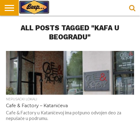
HOME
ALL POSTS TAGGED "KAFA U
DORUČAK
SVAKODNEVICA
ENTERTAINMENT
LOKACIJE
HRANA I
NEPUSACKI
U
ZA
RECEPTI
LOKALI
BEOGRADU
DORUČAK
BEOGRADU"
NEPUSACKI LOKALI
Cafe & Factory – Katanićeva
Cafe & Factory u Katanićevoj ima potpuno odvojen deo za
nepušače u podrumu.