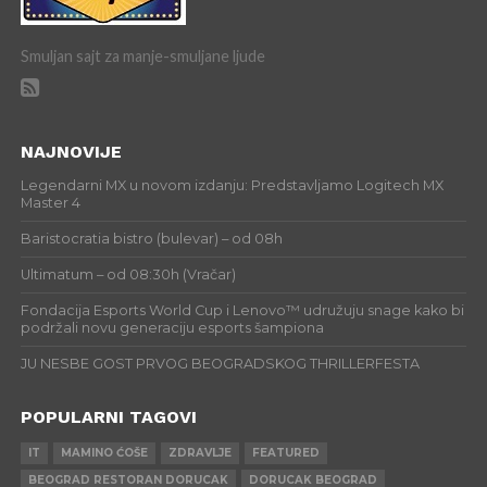
Smuljan sajt za manje-smuljane ljude
NAJNOVIJE
Legendarni MX u novom izdanju: Predstavljamo Logitech MX
Master 4
Baristocratia bistro (bulevar) – od 08h
Ultimatum – od 08:30h (Vračar)
Fondacija Esports World Cup i Lenovo™ udružuju snage kako bi
podržali novu generaciju esports šampiona
JU NESBE GOST PRVOG BEOGRADSKOG THRILLERFESTA
POPULARNI TAGOVI
IT
MAMINO ĆOŠE
ZDRAVLJE
FEATURED
BEOGRAD RESTORAN DORUCAK
DORUCAK BEOGRAD