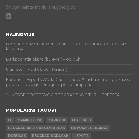
Smuljan sajt za manje-smuljane ljude
NAJNOVIJE
Legendarni MX u novom izdanju: Predstavljamo Logitech MX
Master 4
Baristocratia bistro (bulevar) – od 08h
Ultimatum – od 08:30h (Vračar)
Fondacija Esports World Cup i Lenovo™ udružuju snage kako bi
podržali novu generaciju esports šampiona
JU NESBE GOST PRVOG BEOGRADSKOG THRILLERFESTA
POPULARNI TAGOVI
IT
MAMINO ĆOŠE
ZDRAVLJE
FEATURED
BEOGRAD RESTORAN DORUCAK
DORUCAK BEOGRAD
DORUCAK
BEOGRAD DORUCAK
LEPOTA