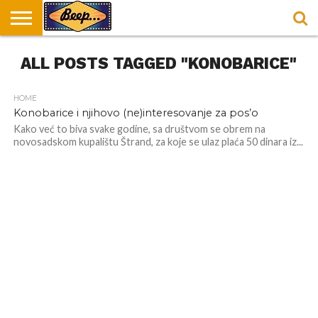
HOME
ALL POSTS TAGGED "KONOBARICE"
DORUČAK
SVAKODNEVICA
ENTERTAINMENT
LOKACIJE
HRANA I
NEPUSACKI
U
ZA
RECEPTI
LOKALI
BEOGRADU
DORUČAK
HOME
Konobarice i njihovo (ne)interesovanje za pos’o
Kako već to biva svake godine, sa društvom se obrem na
novosadskom kupalištu Štrand, za koje se ulaz plaća 50 dinara iz...