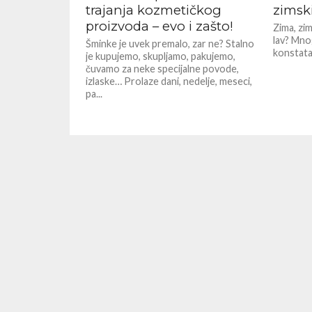
trajanja kozmetičkog
zimsk
proizvoda – evo i zašto!
Zima, zim
lav? Mnog
Šminke je uvek premalo, zar ne? Stalno
konstatac
je kupujemo, skupljamo, pakujemo,
čuvamo za neke specijalne povode,
izlaske… Prolaze dani, nedelje, meseci,
pa...