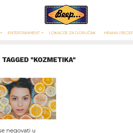
ENTERTAINMENT
LOKACIJE ZA DORUČAK
HRANA I RECEP
 TAGGED "KOZMETIKA"
se negovati u