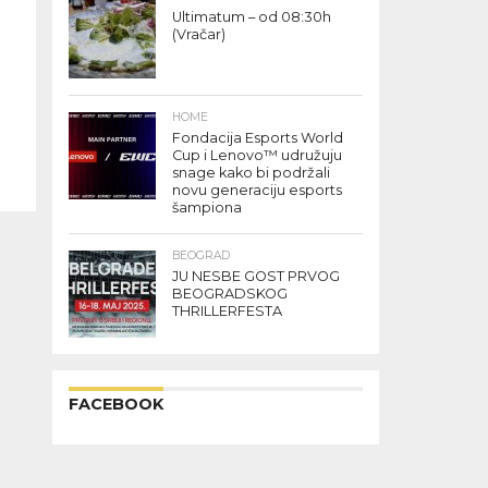
Ultimatum – od 08:30h
(Vračar)
HOME
Fondacija Esports World
Cup i Lenovo™ udružuju
snage kako bi podržali
novu generaciju esports
šampiona
BEOGRAD
JU NESBE GOST PRVOG
BEOGRADSKOG
THRILLERFESTA
FACEBOOK