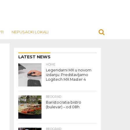
TI
NEPUSACKI LOKALI
LATEST NEWS
HOME
Legendarni MX u novom
izdanju: Predstavljamo
Logitech MX Master 4
BEOGRAD
Baristocratia bistro
(bulevar) – od 08h
BEOGRAD