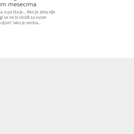
im mesecima
a, e pa šta je… Ako je zima nije
i se ne bi složili sa ovom
ijom! Iako je većina...