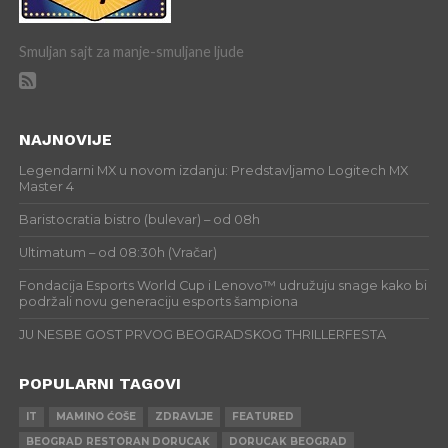
Smuljan sajt za manje-smuljane ljude
NAJNOVIJE
Legendarni MX u novom izdanju: Predstavljamo Logitech MX
Master 4
Baristocratia bistro (bulevar) – od 08h
Ultimatum – od 08:30h (Vračar)
Fondacija Esports World Cup i Lenovo™ udružuju snage kako bi
podržali novu generaciju esports šampiona
JU NESBE GOST PRVOG BEOGRADSKOG THRILLERFESTA
POPULARNI TAGOVI
IT
MAMINO ĆOŠE
ZDRAVLJE
FEATURED
BEOGRAD RESTORAN DORUCAK
DORUCAK BEOGRAD