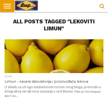
HOME
ALL POSTS TAGGED "LEKOVITI
DORUČAK
SVAKODNEVICA
ENTERTAINMENT
LOKACIJE
HRANA I
NEPUSACKI
U
ZA
RECEPTI
LOKALI
BEOGRADU
DORUČAK
LIMUN"
HOME
Limun – zavera laboratorija i proizvođača lekova
U skladu sa strogo edukativnom notom ovog bloga, prenosim u
integralnoj verziji nova saznanja u vezi limuna: Ово је последња
вест из...