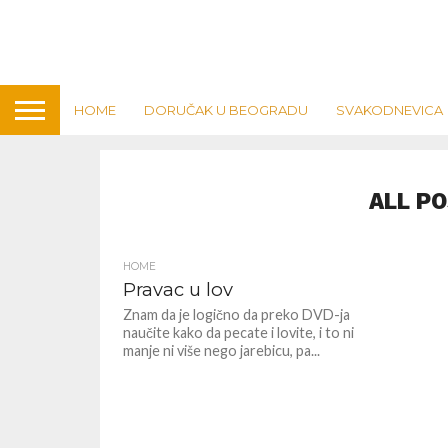
HOME
DORUČAK U BEOGRADU
SVAKODNEVICA
ALL P
HOME
Pravac u lov
Znam da je logično da preko DVD-ja
naučite kako da pecate i lovite, i to ni
manje ni više nego jarebicu, pa...