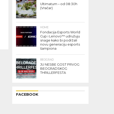
Ultimatum – od 08:30h
(Vračar)
HOME
Fondacija Esports World
Cup i Lenovo™ udružuju
snage kako bi podržali
novu generaciju esports
šampiona
BEOGRAD
JU NESBE GOST PRVOG
BEOGRADSKOG
THRILLERFESTA
FACEBOOK