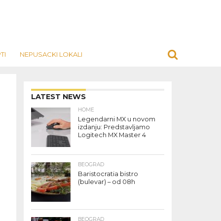
TI
NEPUSACKI LOKALI
LATEST NEWS
HOME
Legendarni MX u novom
izdanju: Predstavljamo
Logitech MX Master 4
BEOGRAD
Baristocratia bistro
(bulevar) – od 08h
BEOGRAD