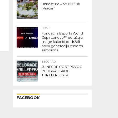
Ultimatum – od 08:30h
(Vračar)
HOME
Fondacija Esports World
Cup i Lenovo™ udružuju
snage kako bi podržali
novu generaciju esports
šampiona
BEOGRAD
JU NESBE GOST PRVOG
BEOGRADSKOG
THRILLERFESTA
FACEBOOK