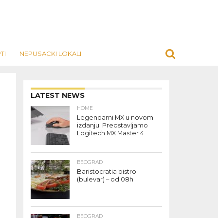
TI
NEPUSACKI LOKALI
LATEST NEWS
HOME
Legendarni MX u novom
izdanju: Predstavljamo
Logitech MX Master 4
BEOGRAD
Baristocratia bistro
(bulevar) – od 08h
BEOGRAD