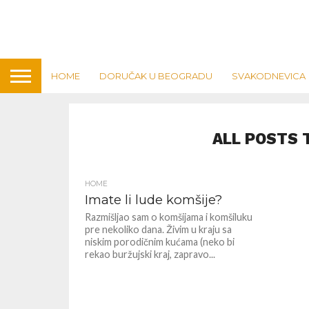
HOME
DORUČAK U BEOGRADU
SVAKODNEVICA
ALL POSTS 
HOME
Imate li lude komšije?
Razmišljao sam o komšijama i komšiluku
pre nekoliko dana. Živim u kraju sa
niskim porodičnim kućama (neko bi
rekao buržujski kraj, zapravo...