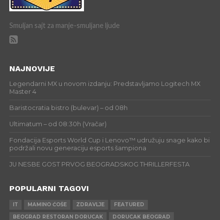
Smuljan sajt za manje-smuljane ljude
NAJNOVIJE
Legendarni MX u novom izdanju: Predstavljamo Logitech MX
Master 4
Baristocratia bistro (bulevar) – od 08h
Ultimatum – od 08:30h (Vračar)
Fondacija Esports World Cup i Lenovo™ udružuju snage kako bi
podržali novu generaciju esports šampiona
JU NESBE GOST PRVOG BEOGRADSKOG THRILLERFESTA
POPULARNI TAGOVI
IT
MAMINO ĆOŠE
ZDRAVLJE
FEATURED
BEOGRAD RESTORAN DORUCAK
DORUCAK BEOGRAD