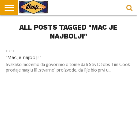
HOME
ALL POSTS TAGGED "MAC JE
DORUČAK
SVAKODNEVICA
ENTERTAINMENT
LOKACIJE
HRANA I
NEPUSACKI
U
ZA
RECEPTI
LOKALI
BEOGRADU
DORUČAK
NAJBOLJI"
TECH
“Mac je najbolji!”
Svakako možemo da govorimo o tome da li Stiv Džobs Tim Cook
prodaje maglu ili „stvarne“ proizvode, da li je bio prvi u...