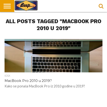
HOME
ALL POSTS TAGGED "MACBOOK PRO
DORUČAK
SVAKODNEVICA
ENTERTAINMENT
LOKACIJE
HRANA I
NEPUSACKI
U
ZA
RECEPTI
LOKALI
BEOGRADU
DORUČAK
2010 U 2019"
IOSX
MacBook Pro 2010 u 2019?
Kako se ponaša MacBook Pro iz 2010 godine u 2019?