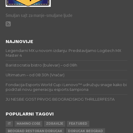
Smuljan sajt za manje-smuljane ljude
NAJNOVIJE
Legendarni MX u novom izdanju: Predstavljamo Logitech MX
Master 4
Baristocratia bistro (bulevar) – od 08h
Ultimatum – od 08:30h (Vračar)
Fondacija Esports World Cup i Lenovo™ udružuju snage kako bi
podržali novu generaciju esports šampiona
JU NESBE GOST PRVOG BEOGRADSKOG THRILLERFESTA
POPULARNI TAGOVI
IT
MAMINO ĆOŠE
ZDRAVLJE
FEATURED
BEOGRAD RESTORAN DORUCAK
DORUCAK BEOGRAD