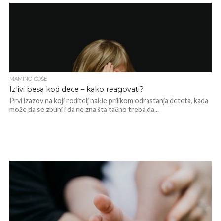
MAMINO ĆOŠE
Izlivi besa kod dece – kako reagovati?
Prvi izazov na koji roditelj naiđe prilikom odrastanja deteta, kada
može da se zbuni i da ne zna šta tačno treba da...