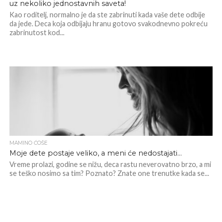
uz nekoliko jednostavnih saveta!
Kao roditelj, normalno je da ste zabrinuti kada vaše dete odbije
da jede. Deca koja odbijaju hranu gotovo svakodnevno pokreću
zabrinutost kod...
MAMINO ĆOŠE
Moje dete postaje veliko, a meni će nedostajati…
Vreme prolazi, godine se nižu, deca rastu neverovatno brzo, a mi
se teško nosimo sa tim? Poznato? Znate one trenutke kada se...