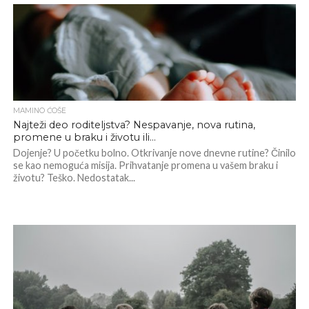
MAMINO ĆOŠE
Najteži deo roditeljstva? Nespavanje, nova rutina,
promene u braku i životu ili…
Dojenje? U početku bolno. Otkrivanje nove dnevne rutine? Činilo
se kao nemoguća misija. Prihvatanje promena u vašem braku i
životu? Teško. Nedostatak...