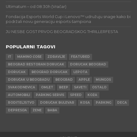
Ultimatum – od 08:30h (Vračar)
Fondacija Esports World Cup i Lenovo™ udružuju snage kako bi
podržali novu generaciju esports šampiona
JU NESBE GOST PRVOG BEOGRADSKOG THRILLERFESTA
POPULARNI TAGOVI
IT
MAMINO ĆOŠE
ZDRAVLJE
FEATURED
BEOGRAD RESTORAN DORUCAK
DORUCAK BEOGRAD
DORUCAK
BEOGRAD DORUCAK
LEPOTA
DORUČAK U BEOGRADU
BEOGRAD
APPLE
MUNGOS
SVAKODNEVICA
OMLET
BEEP
SAVETI
OSTALO
AUTOMOBILI
PARKING SERVIS
SPEED
KOŽA
RODITELJSTVO
DORUČAK BULEVAR
KOSA
PARKING
DECA
DEPRESIJA
ŽENE
BABA