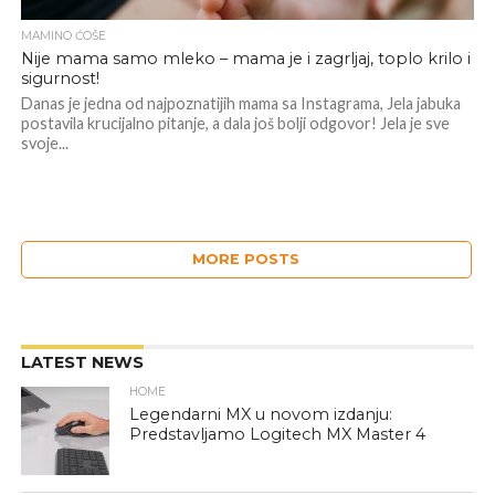
MAMINO ĆOŠE
Nije mama samo mleko – mama je i zagrljaj, toplo krilo i
sigurnost!
Danas je jedna od najpoznatijih mama sa Instagrama, Jela jabuka
postavila krucijalno pitanje, a dala još bolji odgovor! Jela je sve
svoje...
MORE POSTS
LATEST NEWS
HOME
Legendarni MX u novom izdanju:
Predstavljamo Logitech MX Master 4