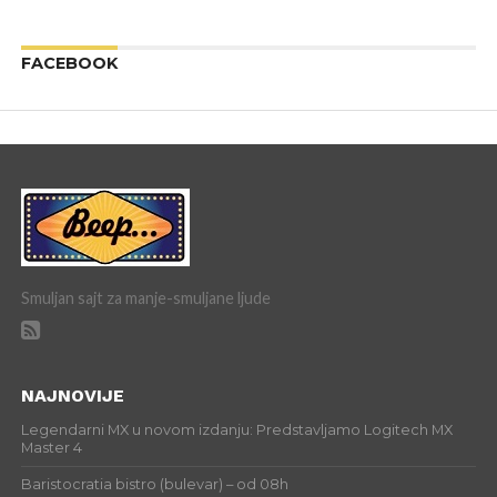
FACEBOOK
Smuljan sajt za manje-smuljane ljude
NAJNOVIJE
Legendarni MX u novom izdanju: Predstavljamo Logitech MX
Master 4
Baristocratia bistro (bulevar) – od 08h