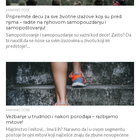
MAMINO ĆOŠE
Pripremite decu za sve životne izazove koji su pred
njima – radite na njihovom samopouzdanju i
samopoštovanju!
Samopoštovanje i samopouzdanje su važni kod dece! Zašto? Da
bi naučili da se nose sa svim izazovima u životu koji im
predstoje!...
MAMINO ĆOŠE
Vežbanje u trudnoći i nakon porođaja – razbijamo
mitove!
Majčinstvo i mitovi… Ima li ih? Naravno da i u ovom segmentu
postoje brojni mitovi koji najčešće znaju da zbune novopečene