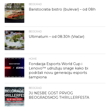
BEOGRAD
Baristocratia bistro (bulevar) – od 08h
BEOGRAD
Ultimatum – od 08:30h (Vračar)
HOME
Fondacija Esports World Cup i
Lenovo™ udružuju snage kako bi
podržali novu generaciju esports
šampiona
BEOGRAD
JU NESBE GOST PRVOG
BEOGRADSKOG THRILLERFESTA