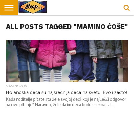
HOME
ALL POSTS TAGGED "MAMINO ĆOŠE"
DORUČAK
SVAKODNEVICA
ENTERTAINMENT
LOKACIJE
HRANA I
NEPUSACKI
U
ZA
RECEPTI
LOKALI
BEOGRADU
DORUČAK
MAMINO ĆOŠE
Holandska deca su najsrećnija deca na svetu! Evo i zašto!
Kada roditelje pitate šta žele svojoj deci, koji je najčešći odgovor
na ovo pitanje? Naravno, žele da im deca budu srećna! U...