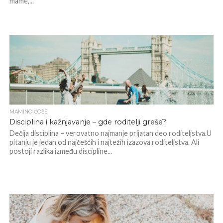
mame,...
MAMINO ĆOŠE
Disciplina i kažnjavanje – gde roditelji greše?
Dečija disciplina – verovatno najmanje prijatan deo roditeljstva.U
pitanju je jedan od najčešćih i najtežih izazova roditeljstva. Ali
postoji razlika između discipline...